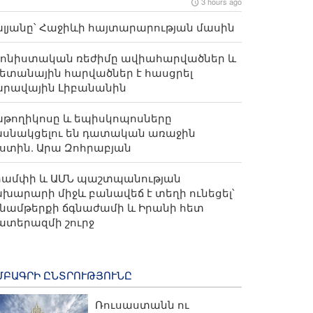
3 hours ago
լյանը՝ Հաջիևի հայտարարության մասին
իոնիստական ռեժիմը ավիահարվածներ և
ետանային հարվածներ է հասցրել
արավային Լիբանանին
թողիկոսը և եպիսկոպոսները
ասնակցելու են դատական առաջին
ստին. Արա Զոհրաբյան
րամփի և ԱՄՆ պաշտպանության
խարարի միջև բանավեճ է տեղի ունեցել՝
նամթերքի ճգնաժամի և Իրանի հետ
ատերազմի շուրջ
ՄԲԱԳՐԻ ԸՆՏՐՈՒԹՅՈՒՆԸ
Ռուսաստանն ու