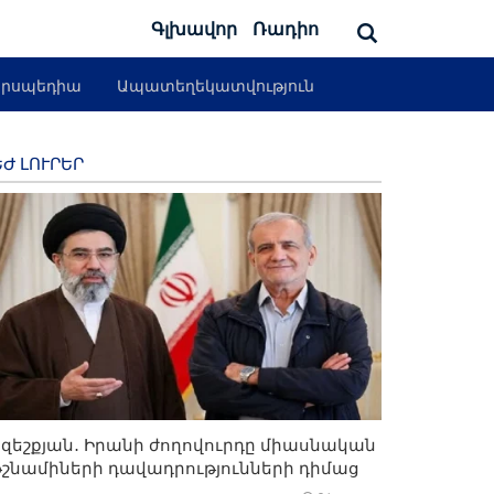
Գլխավոր
Ռադիո
րսպեդիա
Ապատեղեկատվություն
Ժ ԼՈՒՐԵՐ
զեշքյան․ Իրանի ժողովուրդը միասնական
թշնամիների դավադրությունների դիմաց