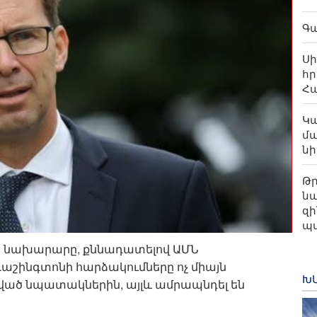
Գա
Ս
հր
Հ
Կա
մ
նի
Թ
նա
զի
պ
 նախարարը, քննադատելով ԱՄՆ
 Վաշինգտոնի հարձակումները ոչ միայն
Խ
րված նպատակներին, այլև ամրապնդել են