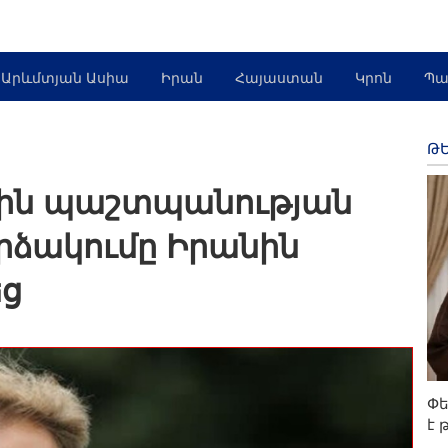
Արևմտյան Ասիա
Իրան
Հայաստան
Կրոն
Պա
ԹԵ
ին պաշտպանության
ձակումը Իրանին
եց
Փե
է 