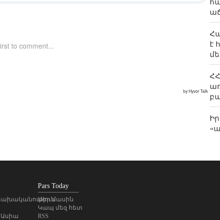
հա
աճ
Հա
է 
մե
ՀՀ
առ
բ
Ի
«ա
մի
Մա
մի
աշ
Pars Today
Ի
ախականություն
Մեր մասին
Կապ մեզ հետ
Թա
 Ասիա
RSS