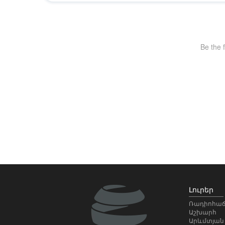
Լուրեր
Ռադիոհաճ
Աշխարհ
Արևմտյան