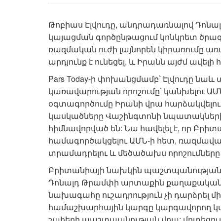
Թոբիաս Էլվուդը, անդրադառնալով Դոնա
կայացման գործընթացում կոնկրետ ծրագր
ռազմական ուժի լայնորեն կիրառումը 
արդյունք է ունեցել, և Իրանն այժմ ավել
Pars Today-ի փոխանցմամբ՝ Էլվուդը նա
կառավարության որոշումը՝ կանխելու ԱՄ
օգտագործումը Իրանի վրա հարձակվելու 
կասկածները Վաշինգտոնի նպատակների և
հիմնավորված են: Նա հավելել է, որ Բր
համագործակցելու ԱՄՆ-ի հետ, ռազմավ
տրամադրելու և մեծածախս որոշումները 
Բրիտանիայի նախկին պաշտպանության 
Դոնալդ Թրամփի արտաքին քաղաքականութ
նախագահը ուշադրություն չի դարձրել մ
համաշխարհային կարգը կարգավորող կանո
շահերի պաշտպանության վրա: մոտեցում, 