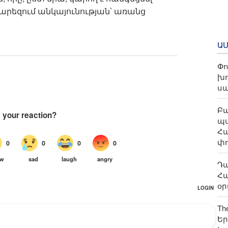
րեզում անկայունության՝ առանց
Ա
Փո
խ
ս
Բա
պա
Հ
փո
Դա
Հ
օ
Th
Եր