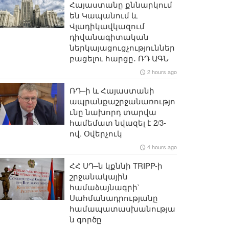
Հայաստանը քննարկում
են Կապանում և
Վլադիկավկազում
դիվանագիտական
ներկայացուցչություններ
բացելու հարցը․ ՌԴ ԱԳՆ
2 hours ago
ՌԴ–ի և Հայաստանի
ապրանքաշրջանառությո
ւնը նախորդ տարվա
համեմատ նվազել է 2/3-
ով. Օվերչուկ
4 hours ago
ՀՀ ՍԴ–ն կքննի TRIPP-ի
շրջանակային
համաձայնագրի`
Սահմանադրությանը
համապատասխանությա
ն գործը