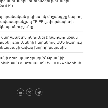
րձակումներն ու ոտնձգություններն
ում են
յ-իրանական լոգիստիկ միջանցքը կարող
հավասարակշռել TRIPP-ը. փորձագետի
կնաբանությունը
 վարչապետն ընդունել է Խաղաղության
աքելությունների հարցերով ԱՄՆ հատուկ
անագնացի ավագ խորհրդականին
րանի հետ պատերազմը՝ Թրամփի
քիլլեսյան գարշապարն է»՝ ԱՄՆ Կոնգրեսի
ջանկյալ ընտրություններում
սնագետ. Կասպից ծովի գլխավոր խնդիրը
ջանցքների
խարհաքաղաքականությունն է, այլ ոչ թե
րանի մասնաբաժնի տոկոսը
քեր Կարլսոնն Իրանում դպրոցի վրա