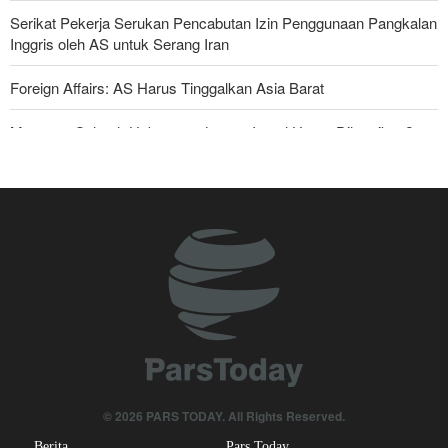
Serikat Pekerja Serukan Pencabutan Izin Penggunaan Pangkalan
Inggris oleh AS untuk Serang Iran
Foreign Affairs: AS Harus Tinggalkan Asia Barat
Mengapa Seluruh Hubungan dengan Israel Harus Dihentikan?
Araghchi kepada Negara Tetangga: Kini Saatnya Andalkan Diri
Sendiri dan Jalin Persaudaraan Sejati
Joe Kent: Komunitas Intelijen AS Tahu Iran Tidak Buat Nuklir, Tapi
Suara Mereka Dibungkam
Anggota Senior Ansarullah: Pernyataan DK PBB Tidak Layak
Diperhatikan
Legislator Irak: AS Sumber Utama Instabilitas di Kawasan
Mengapa Lobi Zionis di Amerika Tidak Lagi Seefektif Dulu?
© 2026 PARS TODAY. All Rights Reserved.
Berita
Pars Today