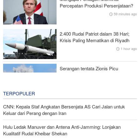
Percepatan Produksi Persenjataan?
Puluhan Ribu Warga Kanada Dievakuasi Akibat Kebakaran Hutan
59 minutes ago
Sekjen Gerakan al-Nujaba Irak: Diplomasi dengan Arab Saudi
Gagal, Respons Militer Diperlukan
2.400 Rudal Patriot dalam 38 Hari;
Krisis Paling Mematikan di Riyadh
Menuju Pendidikan Tinggi Global; Iran-Indonesia Sepakati Kerja
1 hour ago
Sama STEM
Serangan tentata Zionis Picu
Ledakan Besar dan Kebakaran di
Lebanon Selatan
2 hours ago
TERPOPULER
CNN: Kepala Staf Angkatan Bersenjata AS Cari Jalan untuk
Keluar dari Perang dengan Iran
Hulu Ledak Manuver dan Antena Anti-Jamming: Lonjakan
Kualitatif Rudal Kheibar Shekan