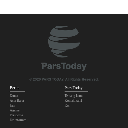
Krisis Selat Hormuz
Foreign Policy: Riyadh Terjepit di Antara Iran dan Ansarullah,
Kebijakan Ini Gagal
Krisis Militer Israel; Kelelahan Fisik dan Keruntuhan Psikologis
Yahya Saree: Kami Hancurkan Posisi Pasukan Bayaran Saudi
dengan Rudal Balistik dan Drone
Brigjen Akrami Nia: Artesh dalam Kondisi Siaga Penuh
Anggota Kongres AS Khawatirkan Dampak Menipisnya Rudal
© 2026 PARS TODAY. All Rights Reserved.
Amerika Hadapi Iran
Berita
Pars Today
Dunia
Tentang kami
Asia Barat
Kontak kami
Iran
Rss
Agama
Parspedia
Disinformasi