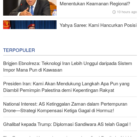
Menentukan Keamanan Regional?
10 hours ago
Yahya Saree: Kami Hancurkan Posisi
Pasukan Bayaran Saudi dengan
Rudal Balistik dan Drone
10 hours ago
TERPOPULER
Brigjen Ebnolreza: Teknologi Iran Lebih Unggul daripada Sistem
Impor Mana Pun di Kawasan
Presiden Iran: Kami Akan Mendukung Langkah Apa Pun yang
Diambil Pemimpin Palestina demi Kepentingan Rakyat
National Interest: AS Ketinggalan Zaman dalam Pertempuran
Drone—Strategi Kompensasi Ketiga Gagal di Hormuz!
Ghalibaf kepada Trump: Diplomasi Sandiwara AS telah Gagal !
The Economist: Kesepakatan dengan Iran Opsi Realistis Akhiri