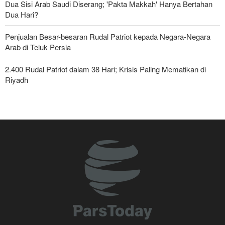
Dua Sisi Arab Saudi Diserang; 'Pakta Makkah' Hanya Bertahan
Dua Hari?
Penjualan Besar-besaran Rudal Patriot kepada Negara-Negara
Arab di Teluk Persia
2.400 Rudal Patriot dalam 38 Hari; Krisis Paling Mematikan di
Riyadh
Presiden Iran: Dengan Teknologi Baru, Iran Bisa Lepas dari
Ketergantungan Minyak dan Sanksi
Pasukan Reaksi Cepat dan Pasukan Khusus AD Artesh: Garda
Terdepan Keamanan Perbatasan Iran
Bantuan Obat-obatan dari 11 Negara untuk Iran di Masa Perang
Yahya Saree: Operasi Khusus di Al-Mokha—Puluhan Pasukan
Saudi Tewas dan Terluka
Operasi terbaru Militer Yaman; Kilang Aramco di Jizan Jadi