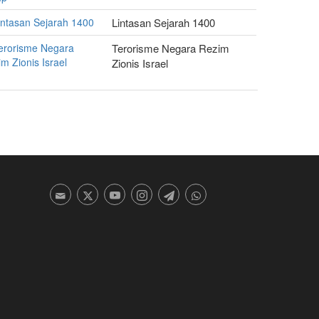
Lintasan Sejarah 1400
Terorisme Negara Rezim
Zionis Israel
1
Posisi Undang-Undang dalam
Al-Quran dan Sunnah
Bukti-bukti sejarah menunjukkan bahwa undang-
undang, baik itu dalam bentuk adat, tradisi atau
undang-undang tertulis, senantiasa mengatur
kehidupan manusia. Tanpa adanya aturan sosial,
manusia tidak akan pernah bisa hidup. Terlebih lagi
setelah hubungan sosial manusia menjadi semakin
kompleks, kebutuhan adanya aturan dalam
kehidupannya menjadi hal yang penting.