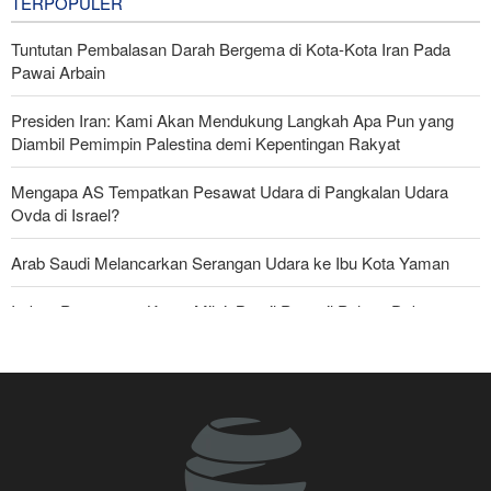
TERPOPULER
Tuntutan Pembalasan Darah Bergema di Kota-Kota Iran Pada
Pawai Arbain
Presiden Iran: Kami Akan Mendukung Langkah Apa Pun yang
Diambil Pemimpin Palestina demi Kepentingan Rakyat
Mengapa AS Tempatkan Pesawat Udara di Pangkalan Udara
Ovda di Israel?
Arab Saudi Melancarkan Serangan Udara ke Ibu Kota Yaman
Imbas Pernyataan Kasar Milei; Brasil Panggil Pulang Dubes
Mayjen Mohsen Rezaei: Kami Telah Melancarkan Pukulan Berat
terhadap Amerika Serikat
Militer Yaman Serang Kapal Tanker Minyak Saudi
Skandal Persenjataan: Dokumen Bocor Ungkap Penjualan Drone