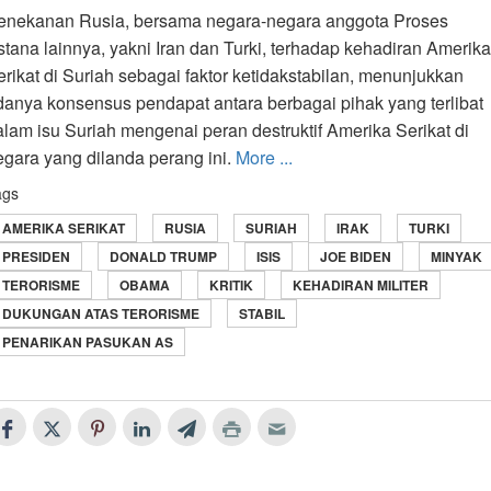
enekanan Rusia, bersama negara-negara anggota Proses
stana lainnya, yakni Iran dan Turki, terhadap kehadiran Amerika
erikat di Suriah sebagai faktor ketidakstabilan, menunjukkan
danya konsensus pendapat antara berbagai pihak yang terlibat
alam isu Suriah mengenai peran destruktif Amerika Serikat di
egara yang dilanda perang ini.
More ...
ags
AMERIKA SERIKAT
RUSIA
SURIAH
IRAK
TURKI
PRESIDEN
DONALD TRUMP
ISIS
JOE BIDEN
MINYAK
TERORISME
OBAMA
KRITIK
KEHADIRAN MILITER
DUKUNGAN ATAS TERORISME
STABIL
PENARIKAN PASUKAN AS