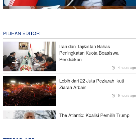
Presiden Iran: Kami Akan Mendukung Langkah Apa Pun yang
Diambil Pemimpin Palestina demi Kepentingan Rakyat
0 second ago
PILIHAN EDITOR
Trump Geram atas Kemenangan Kandidat Pendukung Palestina
Iran dan Tajikistan Bahas
di Michigan
Peningkatan Kuota Beasiswa
Pendidikan
Korban Jiwa di Konflik Perbatasan; 2 Tentara Israel Tewas
14 hours ago
Amerika Serikat Cabut Sebagian Sanksi yang Berkaitan dengan
Lebih dari 22 Juta Peziarah Ikuti
Iran
Ziarah Arbain
19 hours ago
Yaman kepada Arab Saudi: Kami akan Balas!
The Atlantic: Koalisi Pemilih Trump
Mulai Runtuh
20 hours ago