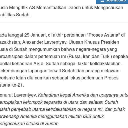
usia Mengritik AS Memanfaatkan Daesh untuk Mengacaukan
abilitas Suriah.
ada tanggal 25 Januari, di akhir pertemuan "Proses Astana" di
azakhstan, Alexander Lavrentyev, Utusan Khusus Presiden
usia di Suriah mengumumkan bahwa negara-negara yang
erpartisipasi dalam pertemuan ini (Rusia, Iran dan Turki) sepaka
enilai kehadiran AS di Suriah sebagai faktor ketidakstabilan.
erkembangan lapangan terkait Suriah dan perang melawan
erorisme telah diumumkan sebagai fokus pertemuan Proses
stana ke-21.
enurut Lavrentyev,
Kehadiran ilegal Amerika dan upayanya unt
enciptakan kelompok separatis di utara dan selatan Suriah
dalah penyebab utama ketidakstabilan di negara ini, dan pihak
erwenang Amerika menggunakan militan ISIS untuk
engacaukan situasi di Suriah.