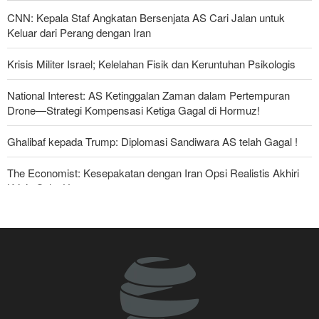
CNN: Kepala Staf Angkatan Bersenjata AS Cari Jalan untuk
Keluar dari Perang dengan Iran
Krisis Militer Israel; Kelelahan Fisik dan Keruntuhan Psikologis
National Interest: AS Ketinggalan Zaman dalam Pertempuran
Drone—Strategi Kompensasi Ketiga Gagal di Hormuz!
Ghalibaf kepada Trump: Diplomasi Sandiwara AS telah Gagal !
The Economist: Kesepakatan dengan Iran Opsi Realistis Akhiri
Krisis Selat Hormuz
Yahya Saree: Kami Hancurkan Posisi Pasukan Bayaran Saudi
dengan Rudal Balistik dan Drone
Serikat Pekerja Serukan Pencabutan Izin Penggunaan Pangkalan
Inggris oleh AS untuk Serang Iran
Mengapa Lobi Zionis di Amerika Tidak Lagi Seefektif Dulu?