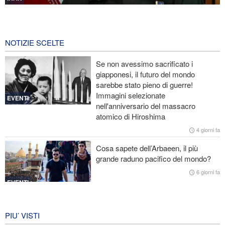
Mohsen Rezaei nominato segretario del Consiglio supremo di
sicurezza nazionale iraniano
59 minuti fa
NOTIZIE SCELTE
Nota conduttrice americana critica le promesse vuote di Trump
Se non avessimo sacrificato i
giapponesi, il futuro del mondo
Ex Segretario alla Guerra di Trump: «L’Iran ha il sopravvento nella
sarebbe stato pieno di guerre!
guerra»
Immagini selezionate
EVENTI
nell'anniversario del massacro
Il prezzo del petrolio torna a salire
atomico di Hiroshima
Stallo nei negoziati tra il governo libanese e il regime sionista
4 giorni fa
Cosa sapete dell’Arbaeen, il più
grande raduno pacifico del mondo?
6 giorni fa
EVENTI
Iran in lutto per la celebrazione di
Arbain
PIU’ VISTI