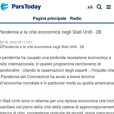
Pagina principale
Radio
Pandemia e la crisi economica negli Stati Uniti - 28
Mar 08, 2022 08:12 CET
a pandemia ha causato una profonda recessione economica a
ivello internazionale. In questo programma cercheremo di
profondire - citando le osservazioni degli esperti -, l'impatto ch
a Pandemia del Coronavirus ha avuto a breve termine
ull’economia mondiale e in particolar modo su quella americana
i Stati Uniti sono in allarme per una ripresa economica che iniz
vacillare nel pieno della crisi delle catene di approvvigionamen
arenza di chip, congestione portuale da record, grave mancanz