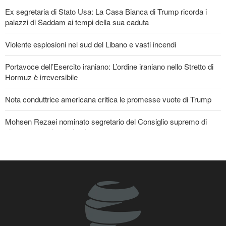
6 giorni fa
Ex segretaria di Stato Usa: La Casa Bianca di Trump ricorda i
EVENTI
palazzi di Saddam ai tempi della sua caduta
Violente esplosioni nel sud del Libano e vasti incendi
Portavoce dell’Esercito iraniano: L’ordine iraniano nello Stretto di
Hormuz è irreversibile
Nota conduttrice americana critica le promesse vuote di Trump
Mohsen Rezaei nominato segretario del Consiglio supremo di
sicurezza nazionale iraniano
Ex Segretario alla Guerra di Trump: «L’Iran ha il sopravvento nella
guerra»
Il prezzo del petrolio torna a salire
Stallo nei negoziati tra il governo libanese e il regime sionista