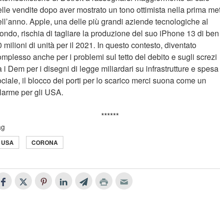
elle vendite dopo aver mostrato un tono ottimista nella prima me
ell’anno. Apple, una delle più grandi aziende tecnologiche al
ondo, rischia di tagliare la produzione del suo iPhone 13 di ben
 milioni di unità per il 2021. In questo contesto, diventato
mplesso anche per i problemi sul tetto del debito e sugli screzi
a i Dem per i disegni di legge miliardari su infrastrutture e spesa
ciale, il blocco dei porti per lo scarico merci suona come un
llarme per gli USA.
******
ag
USA
CORONA