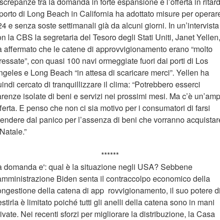
screpanze tra la domanda in forte espansione e l’offerta in ritar
 porto di Long Beach in California ha adottato misure per operar
4 e senza soste settimanali già da alcuni giorni. In un’intervista
n la CBS la segretaria del Tesoro degli Stati Uniti, Janet Yellen
a affermato che le catene di approvvigionamento erano “molto
ressate”, con quasi 100 navi ormeggiate fuori dai porti di Los
ngeles e Long Beach “in attesa di scaricare merci”. Yellen ha
indi cercato di tranquillizzare il clima: “Potrebbero esserci
renze isolate di beni e servizi nei prossimi mesi. Ma c’è un’amp
ferta. E penso che non ci sia motivo per i consumatori di farsi
rendere dal panico per l’assenza di beni che vorranno acquistar
Natale.”
******
a domanda e': qual è la situazione negli USA? Sebbene
’amministrazione Biden senta il contraccolpo economico della
ongestione della catena di app rovvigionamento, il suo potere d
stirla è limitato poiché tutti gli anelli della catena sono in mani
ivate. Nei recenti sforzi per migliorare la distribuzione, la Casa