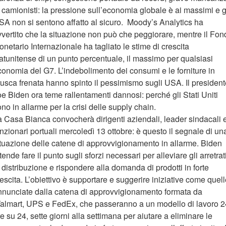
 camionisti: la pressione sull’economia globale è ai massimi e g
SA non si sentono affatto al sicuro. Moody’s Analytics ha
vvertito che la situazione non può che peggiorare, mentre il Fon
netario Internazionale ha tagliato le stime di crescita
tatunitense di un punto percentuale, il massimo per qualsiasi
conomia del G7. L’indebolimento dei consumi e le forniture in
rusca frenata hanno spinto il pessimismo sugli USA. Il president
e Biden ora teme rallentamenti dannosi: perché gli Stati Uniti
no in allarme per la crisi delle supply chain.
a Casa Bianca convocherà dirigenti aziendali, leader sindacali 
nzionari portuali mercoledì 13 ottobre: è questo il segnale di un
ituazione delle catene di approvvigionamento in allarme. Biden
tende fare il punto sugli sforzi necessari per alleviare gli arretrat
 distribuzione e rispondere alla domanda di prodotti in forte
escita. L’obiettivo è supportare e suggerire iniziative come quel
nnunciate dalla catena di approvvigionamento formata da
almart, UPS e FedEx, che passeranno a un modello di lavoro 2
e su 24, sette giorni alla settimana per aiutare a eliminare le