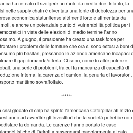
anca ha cercato di svolgere un ruolo da mediatrice. Intanto, la
isi nelle supply chain è diventata una fonte di debolezza per un
presa economica statunitense altrimenti forte e alimentata da
imoli, e anche un potenziale punto di vulnerabilità politica per i
mocratici in vista delle elezioni di medio termine l’anno
ossimo. A giugno, il presidente ha creato una task force per
frontare i problemi delle forniture che ora si sono estesi a beni d
onsumo più basilari, pressando le aziende americane incapaci d
olmare il gap domanda/offerta. Ci sono, come in altre potenze
obali, una serie di problemi, tra cui la mancanza di capacità di
oduzione interna, la carenza di camion, la penuria di lavoratori, 
asporto marittimo sovraffollato.
******
 crisi globale di chip ha spinto l'americana Caterpillar all’inizio 
est’anno ad avvertire gli investitori che la società potrebbe non
oddisfare la domanda. Le carenze hanno portato le case
utomobilistiche di Detroit a rassegnarsi maggiormente al calo