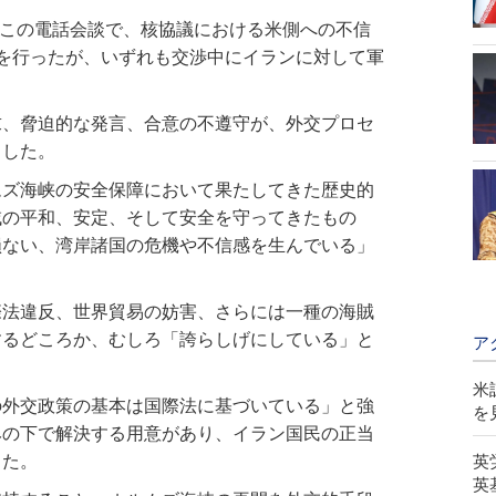
領はこの電話会談で、核協議における米側への不信
を行ったが、いずれも交渉中にイランに対して軍
求、脅迫的な発言、合意の不遵守が、外交プロセ
ました。
ムズ海峡の安全保障において果たしてきた歴史的
域の平和、安定、そして安全を守ってきたもの
損ない、湾岸諸国の危機や不信感を生んでいる」
際法違反、世界貿易の妨害、さらには一種の海賊
するどころか、むしろ「誇らしげにしている」と
ア
米
の外交政策の基本は国際法に基づいている」と強
を
みの下で解決する用意があり、イラン国民の正当
した。
英
英