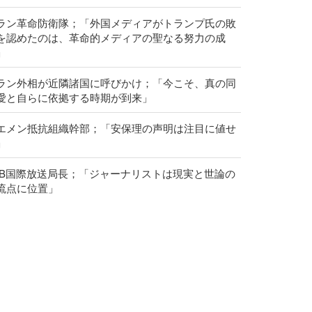
ラン革命防衛隊；「外国メディアがトランプ氏の敗
を認めたのは、革命的メディアの聖なる努力の成
」
ラン外相が近隣諸国に呼びかけ；「今こそ、真の同
愛と自らに依拠する時期が到来」
エメン抵抗組織幹部；「安保理の声明は注目に値せ
」
RIB国際放送局長；「ジャーナリストは現実と世論の
流点に位置」