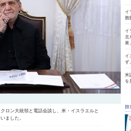
イ
胞
イ
北
果
イ
ず
米
を
担
マクロン大統領と電話会談し、米・イスラエルと
合いました。