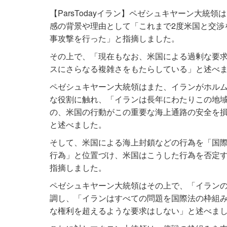
【ParsTodayイラン】ペゼシュキヤーン大統
感の背景や理由として「これまで2度米国と交渉
事攻撃を行った」と指摘しました。
その上で、「現在もなお、米国による過剰な要
スにさらなる複雑さをもたらしている」と述べ
ペゼシュキヤーン大統領はまた、イランがホル
な役割に触れ、「イランは長年にわたりこの地
の、米国の行動がこの重要な海上通路の安全を
と述べました。
そして、米国による海上封鎖などの行為を「国
行為」と位置づけ、米国はこうした行為を否定
指摘しました。
ペゼシュキヤーン大統領はその上で、「イラン
調し、「イランはすべての問題を国際法の枠組
な権利を超えるような要求はしない」と述べま