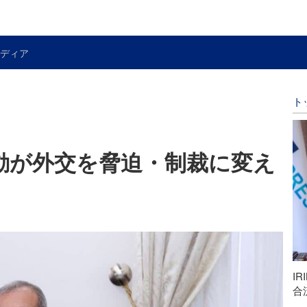
ディア
ト
動が外交を脅迫・制裁に変え
I
合