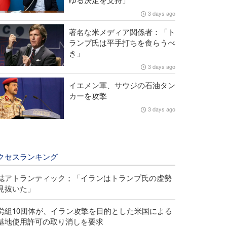
3 days ago
著名な米メディア関係者：「ト
ランプ氏は平手打ちを食らうべ
き」
3 days ago
イエメン軍、サウジの石油タン
カーを攻撃
3 days ago
クセスランキング
誌アトランティック；「イランはトランプ氏の虚勢
見抜いた」
労組10団体が、イラン攻撃を目的とした米国による
基地使用許可の取り消しを要求