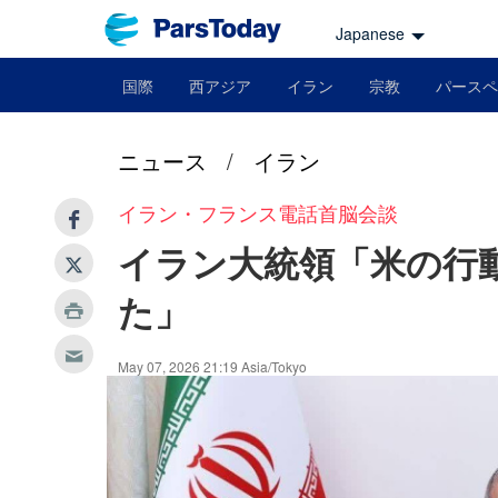
Japanese
国際
西アジア
イラン
宗教
パースペ
ニュース
/
イラン
イラン・フランス電話首脳会談
イラン大統領「米の行
た」
May 07, 2026 21:19 Asia/Tokyo