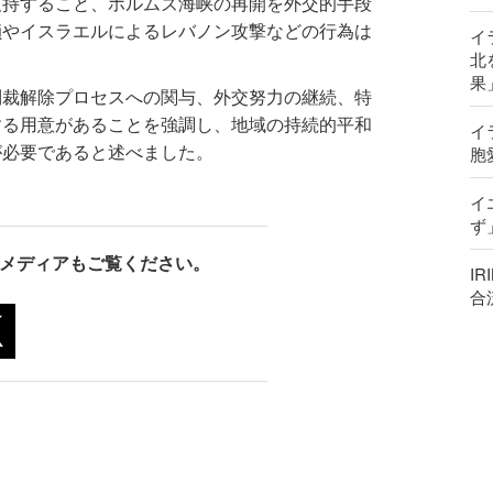
支持すること、ホルムズ海峡の再開を外交的手段
鎖やイスラエルによるレバノン攻撃などの行為は
イ
北
果
制裁解除プロセスへの関与、外交努力の継続、特
する用意があることを強調し、地域の持続的平和
イ
が必要であると述べました。
胞
イ
ず
メディアもご覧ください。
I
合