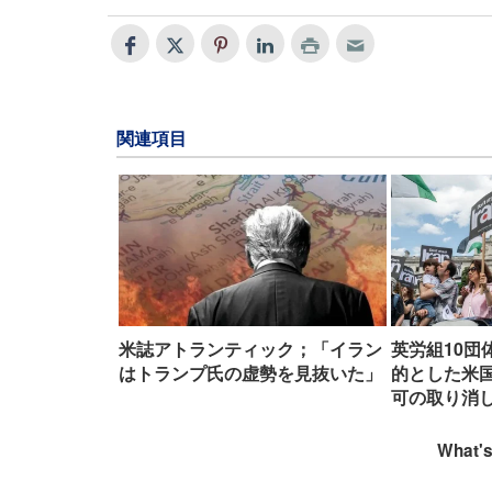
関連項目
米誌アトランティック；「イラン
英労組10団
はトランプ氏の虚勢を見抜いた」
的とした米
可の取り消