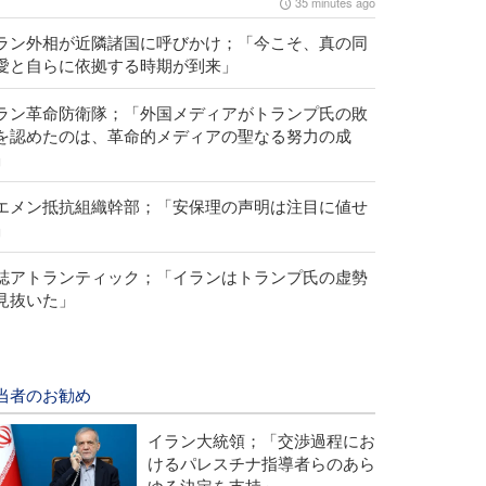
35 minutes ago
ラン外相が近隣諸国に呼びかけ；「今こそ、真の同
愛と自らに依拠する時期が到来」
ラン革命防衛隊；「外国メディアがトランプ氏の敗
を認めたのは、革命的メディアの聖なる努力の成
」
エメン抵抗組織幹部；「安保理の声明は注目に値せ
」
誌アトランティック；「イランはトランプ氏の虚勢
見抜いた」
当者のお勧め
イラン大統領；「交渉過程にお
けるパレスチナ指導者らのあら
ゆる決定を支持」