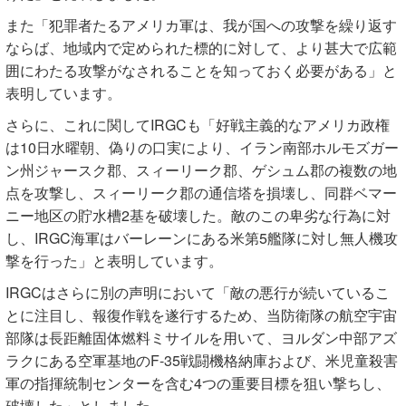
また「犯罪者たるアメリカ軍は、我が国への攻撃を繰り返す
ならば、地域内で定められた標的に対して、より甚大で広範
囲にわたる攻撃がなされることを知っておく必要がある」と
表明しています。
さらに、これに関してIRGCも「好戦主義的なアメリカ政権
は10日水曜朝、偽りの口実により、イラン南部ホルモズガー
ン州ジャースク郡、スィーリーク郡、ゲシュム郡の複数の地
点を攻撃し、スィーリーク郡の通信塔を損壊し、同群ベマー
ニー地区の貯水槽2基を破壊した。敵のこの卑劣な行為に対
し、IRGC海軍はバーレーンにある米第5艦隊に対し無人機攻
撃を行った」と表明しています。
IRGCはさらに別の声明において「敵の悪行が続いているこ
とに注目し、報復作戦を遂行するため、当防衛隊の航空宇宙
部隊は長距離固体燃料ミサイルを用いて、ヨルダン中部アズ
ラクにある空軍基地のF-35戦闘機格納庫および、米児童殺害
軍の指揮統制センターを含む4つの重要目標を狙い撃ちし、
破壊した」としました。