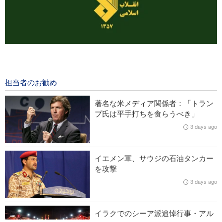
イラン革命防衛隊；「外国メディアがトランプ氏の敗北を認め
たのは、革命的メディアの聖なる努力の成果」
4 minutes ago
担当者のお勧め
イエメン抵抗組織幹部；「安保理の声明は注目に値せず」
著名な米メディア関係者：「トラン
プ氏は平手打ちを食らうべき」
米誌アトランティック；「イランはトランプ氏の虚勢を見抜い
3 days ago
た」
英労組10団体が、イラン攻撃を目的とした米国による英基地使
イエメン軍、サウジの石油タンカー
用許可の取り消しを要求
を攻撃
3 days ago
イラン大統領；「交渉過程におけるパレスチナ指導者らのあら
ゆる決定を支持」
イラクでのシーア派追悼行事・アル