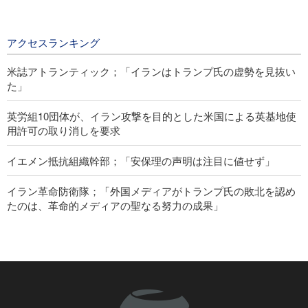
バインに2200万人以上の巡礼者が参
集
3 days ago
アクセスランキング
米誌アトランティック；「イランはトランプ氏の虚勢を見抜い
た」
英労組10団体が、イラン攻撃を目的とした米国による英基地使
用許可の取り消しを要求
イエメン抵抗組織幹部；「安保理の声明は注目に値せず」
イラン革命防衛隊；「外国メディアがトランプ氏の敗北を認め
たのは、革命的メディアの聖なる努力の成果」