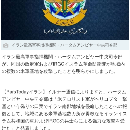
イラン最高軍事指揮機関・ハータムアンビヤー中央司令部
イラン最高軍事指揮機関・ハータムアンビヤー中央司令部
が、同国の政府軍およびIRGCイスラム革命防衛隊が地域内
の複数の米軍基地を攻撃したことを明らかにしました。
【ParsTodayイラン】イルナー通信によりますと、ハータム
アンビヤー中央司令部は「米テロリスト軍がヘリコプター撃
墜という偽りの口実でイラン南部地域を侵略したことへの報
復として、地域にある米軍基地数カ所が勇敢なるイランイス
ラム共和国の軍およびIRGCの兵士らによる強力な攻撃を受
けた」と発表しました。