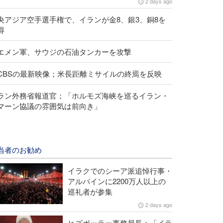
2 days ago
央アジア空手選手権で、イランが金8、銀3、銅8を
得
エメン軍、サウジの石油タンカーを攻撃
CBSの最新映像；米長距離ミサイルの終焉を反映
ラン外務省報道官；「ホルモズ海峡を巡るイラン・
マーン協議の雰囲気は前向き」
当者のお勧め
イラクでのシーア派追悼行事・
アルバインに2200万人以上の
巡礼者が参集
2 days ago
ヒズボッラー事務局長；「イラ