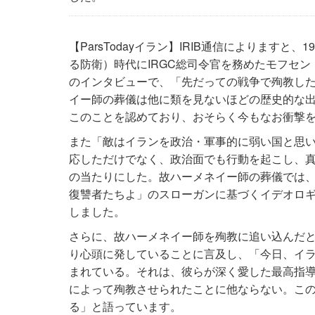
【ParsTodayイラン】IRIB通信によりますと
る防衛）時代にIRGC総司令官を務めたモフセ
のインタビューで、「先だっての戦争で殉教し
イー師の葬儀は他に類を見ないほどの歴史的な
このことを認めており、おそらく今もなお衝撃
また「敵はイランを政治・軍事的に弱い国と思
応しただけでなく、政治面でも行動を起こし、
の当たりにした。故ハーメネイー師の葬儀では
復讐者たちよ」のスローガンに基づくイデオロ
しました。
さらに、故ハーメネイー師を殉教に追い込んだ
り心頭に発していることに言及し、「今日、イ
まれている。それは、彼らが深く愛した最高指
によって殉教させられたことに他ならない。こ
る」と語っています。