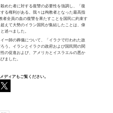
を殺めた者に対する復讐の必要性を強調し、「復
求する権利がある。我々は殉教者となった最高指
教者全員の血の復讐を果たすことを国民に約束す
を超えて大勢のイラン国民が集結したことは、偉
」と述べました。
ネイー師の葬儀について、「イラクで行われた故
だろう。イランとイラクの政府および国民間の関
立性の促進および、アメリカとイスラエルの悪か
結びました。
メディアもご覧ください。