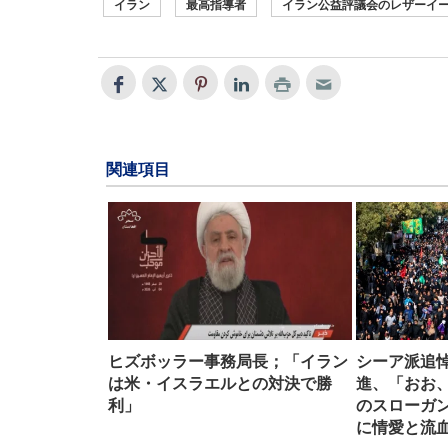
イラン
最高指導者
イラン公益評議会のレザーイ
関連項目
ヒズボッラー事務局長；「イラン
シーア派追
は米・イスラエルとの対決で勝
進、「おお
利」
のスローガ
に情愛と流