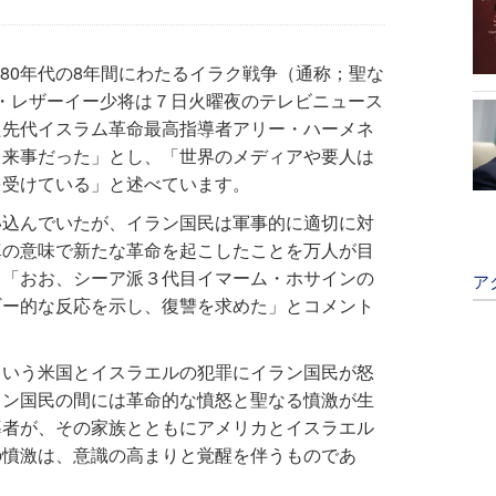
、1980年代の8年間にわたるイラク戦争（通称；聖な
ン・レザーイー少将は７日火曜夜のテレビニュース
た先代イスラム革命最高指導者アリー・ハーメネ
出来事だった」とし、「世界のメディアや要人は
を受けている」と述べています。
い込んでいたが、イラン国民は軍事的に適切に対
真の意味で新たな革命を起こしたことを万人が目
、「おお、シーア派３代目イマーム・ホサインの
ア
ギー的な反応を示し、復讐を求めた」とコメント
という米国とイスラエルの犯罪にイラン国民が怒
ラン国民の間には革命的な憤怒と聖なる憤激が生
導者が、その家族とともにアメリカとイスラエル
の憤激は、意識の高まりと覚醒を伴うものであ