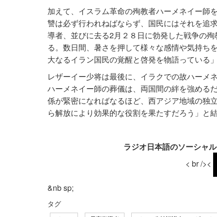
加えて、イスラム革命の殉教者ハーメネイー師
讐は必ず行われねばならず、国民にはそれを追
導者、並びに去る2月２８日に勃発した戦争の殉
る。数日間、暑さを押して様々な感情や気持ち
大なるイラン国民の覚醒と啓発を物語っている
レザーイー少将は最後に、イラクでの故ハーメ
ハーメネイー師の葬儀は、両国間の絆を強める
係が緊密になればなるほど、西アジア地域の独
ら解放により効果的な役割を果たすだろう」と
ラジオ日本語のソーシャル
< br /><
&nb sp;
タグ