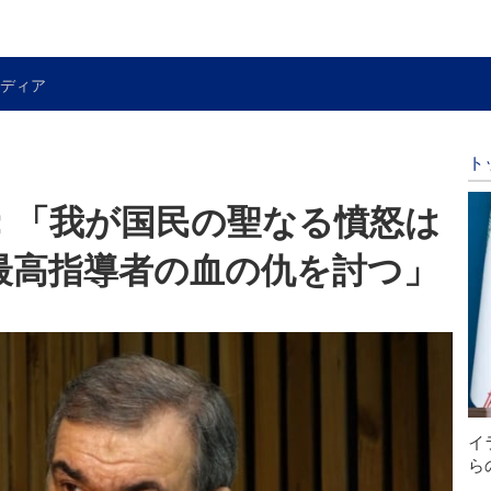
ディア
ト
；「我が国民の聖なる憤怒は
最高指導者の血の仇を討つ」
イ
ら