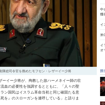
中
獲
イ
米
イ
オ
担
防衛隊総司令官を務めたモフセン・レザーイー少将
レザーイー少将が、殉教した故ハーメネイー師の壮
と流血の必要性を強調するとともに、「人々の聖
イラン国民はイスラム革命当初と同じ確固たる意
に死を』のスローガンを連呼している」と語りま