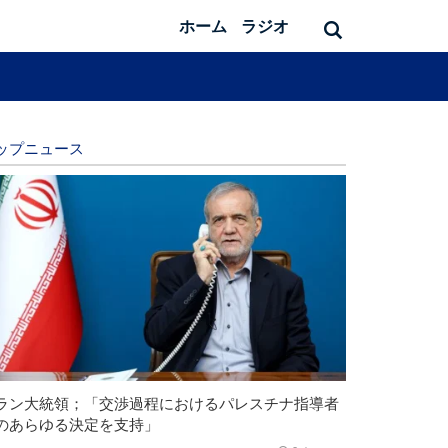
ホーム
ラジオ
ップニュース
ラン大統領；「交渉過程におけるパレスチナ指導者
のあらゆる決定を支持」