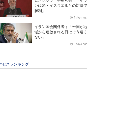
ンは米・イスラエルとの対決で
勝利」
3 days ago
イラン国会関係者；「米国が地
域から追放される日はそう遠く
ない」
2 days ago
クセスランキング