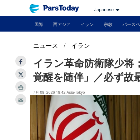
Japanese
国際
西アジア
イラン
宗教
パースペ
ニュース
/
イラン
イラン革命防衛隊少将
覚醒を随伴」／必ず故
7月 08, 2026 18:42 Asia/Tokyo