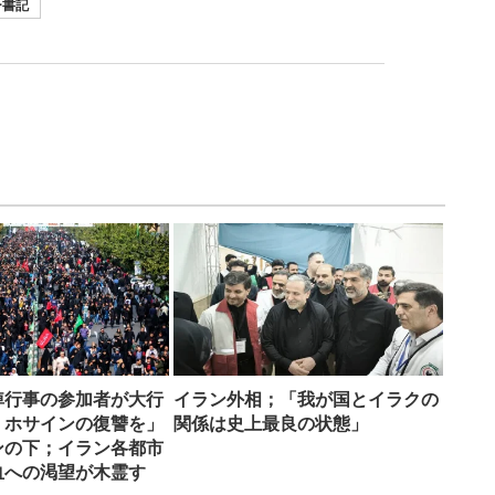
ー書記
悼行事の参加者が大行
イラン外相；「我が国とイラクの
、ホサインの復讐を」
関係は史上最良の状態」
ンの下；イラン各都市
血への渇望が木霊す