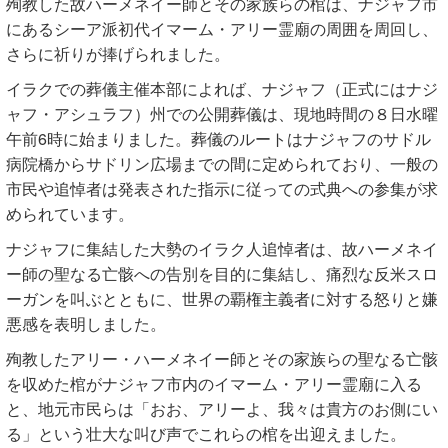
殉教した故ハーメネイー師とその家族らの棺は、ナジャフ市
にあるシーア派初代イマーム・アリー霊廟の周囲を周回し、
さらに祈りが捧げられました。
イラクでの葬儀主催本部によれば、ナジャフ（正式にはナジ
ャフ・アシュラフ）州での公開葬儀は、現地時間の８日水曜
午前6時に始まりました。葬儀のルートはナジャフのサドル
病院橋からサドリン広場までの間に定められており、一般の
市民や追悼者は発表された指示に従っての式典への参集が求
められています。
ナジャフに集結した大勢のイラク人追悼者は、故ハーメネイ
ー師の聖なる亡骸への告別を目的に集結し、痛烈な反米スロ
ーガンを叫ぶとともに、世界の覇権主義者に対する怒りと嫌
悪感を表明しました。
殉教したアリー・ハーメネイー師とその家族らの聖なる亡骸
を収めた棺がナジャフ市内のイマーム・アリー霊廟に入る
と、地元市民らは「おお、アリーよ、我々は貴方のお側にい
る」という壮大な叫び声でこれらの棺を出迎えました。