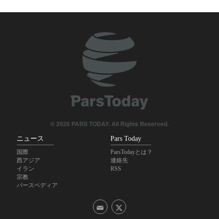
IRIB国際放送局長；「ジャーナリストは現実と世論の合流点に
位置」
イエメン抵抗組織幹部；「安保理の声明は注目に値せず」
イラン大統領；「我々の戦士らは世界を驚愕させた」
米誌フォーリンアフェアーズ；「米国は西アジアから撤退すべ
き」
© 2026 PARS TODAY. All Rights Reserved.
ニュース
Pars Today
国際
ParsTodayとは？
西アジア
連絡先
イラン
RSS
宗教
パースペディア