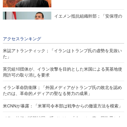
たのは、革命的メディアの聖なる努力の成果」
イエメン抵抗組織幹部；「安保理の
声明は注目に値せず」
4 hours ago
アクセスランキング
米誌アトランティック；「イランはトランプ氏の虚勢を見抜い
た」
英労組10団体が、イラン攻撃を目的とした米国による英基地使
用許可の取り消しを要求
イラン革命防衛隊；「外国メディアがトランプ氏の敗北を認め
たのは、革命的メディアの聖なる努力の成果」
米CNNが暴露：「米軍司令本部は戦争からの撤退方法を模索」
イラン外相が近隣諸国に呼びかけ；「今こそ、真の同胞愛と自
らに依拠する時期が到来」