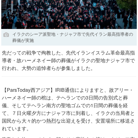
イラクのシーア派聖地・ナジャフ市で先代イラン最高指導者の
葬儀が実施
先だっての戦争で殉教した、先代イランイスラム革命最高指
導者・故ハーメネイー師の葬儀がイラクの聖地ナジャフ市で
行われ、大勢の追悼者らが参集しました。
【ParsToday西アジア】IRIB通信によりますと、故アリー・
ハーメネイー師の棺は、テヘランでの3日間の告別式と葬
儀、そしてテヘラン南方の聖地ゴムでの1日間の葬儀を経
て、７日火曜夕方にナジャフ市に到着し、イラクの当局者と
国民から大々的かつ熱烈な出迎えを受け、安置場所に移送さ
れています。