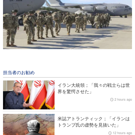
米誌フォーリンアフェアーズ；「米国は西アジアから撤退すべ
き」
53 minutes ago
担当者のお勧め
米CNNが暴露：「米軍司令本部は戦争からの撤退方法を模索」
イラン大統領；「我々の戦士らは世
界を驚愕させた」
IRIB国際放送局長；「ジャーナリストは現実と世論の合流点に
2 hours ago
位置」
イラン外相が近隣諸国に呼びかけ；「今こそ、真の同胞愛と自
米誌アトランティック；「イランは
らに依拠する時期が到来」
トランプ氏の虚勢を見抜いた」
12 hours ago
イラン革命防衛隊；「外国メディアがトランプ氏の敗北を認め