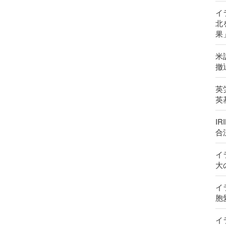
イ
北
果
米
撤
英
英
I
合
イ
大
イ
胞
イ