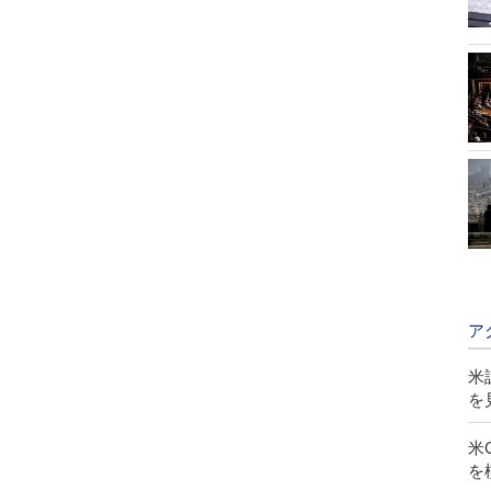
ア
米
を
米
を