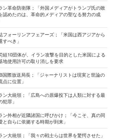
ラン革命防衛隊；「外国メディアがトランプ氏の敗
を認めたのは、革命的メディアの聖なる努力の成
」
誌フォーリンアフェアーズ；「米国は西アジアから
退すべき」
労組10団体が、イラン攻撃を目的とした米国による
基地使用許可の取り消しを要求
RIB国際放送局長；「ジャーナリストは現実と世論の
流点に位置」
ラン大統領；「広島への原爆投下は人類に対する最
の犯罪」
ラン外相が近隣諸国に呼びかけ；「今こそ、真の同
愛と自らに依拠する時期が到来」
ラン大統領；「我々の戦士らは世界を驚愕させた」