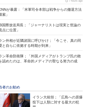
7 hours ago
CNNが暴露：「米軍司令本部は戦争からの撤退方法
模索」
RIB国際放送局長；「ジャーナリストは現実と世論の
流点に位置」
ラン外相が近隣諸国に呼びかけ；「今こそ、真の同
愛と自らに依拠する時期が到来」
ラン革命防衛隊；「外国メディアがトランプ氏の敗
を認めたのは、革命的メディアの聖なる努力の成
」
当者のお勧め
イラン大統領；「広島への原爆
投下は人類に対する最大の犯
罪」