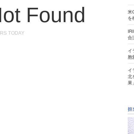
ot Found
米
を
I
RS TODAY
合
イ
胞
イ
北
果
担