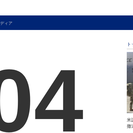
ディア
ト
04
米
撤