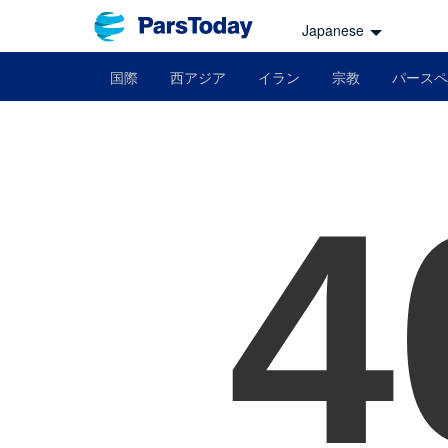
Japanese
国際
西アジア
イラン
宗教
パースペ
4