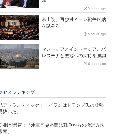
5 hours ago
米上院、再び対イラン戦争終結
を試みる
5 hours ago
マレーシアとインドネシア、パ
レスチナと聖地への支持を強調
6 hours ago
クセスランキング
誌アトランティック；「イランはトランプ氏の虚勢
見抜いた」
CNNが暴露：「米軍司令本部は戦争からの撤退方法
模索」