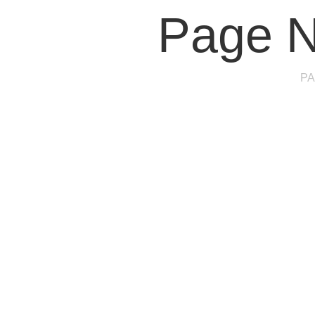
Page N
PA