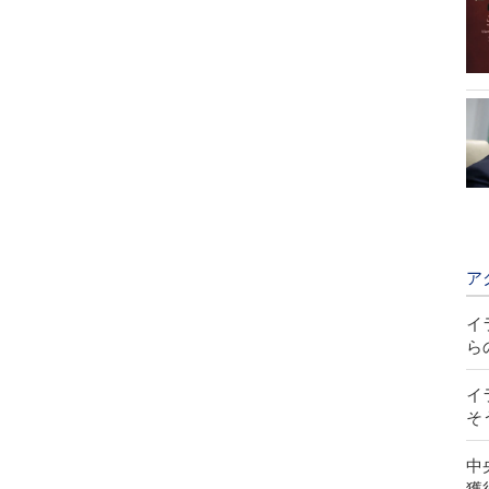
ア
イ
ら
イ
そ
中
獲