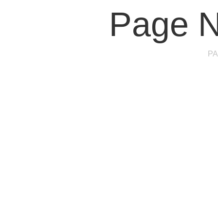
Page N
PA