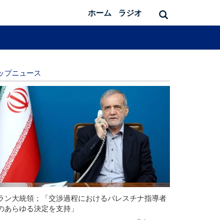
ホーム
ラジオ
ップニュース
ラン大統領；「交渉過程におけるパレスチナ指導者
のあらゆる決定を支持」