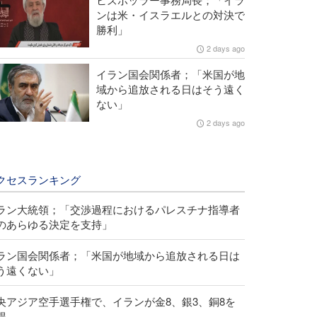
ンは米・イスラエルとの対決で
勝利」
2 days ago
イラン国会関係者；「米国が地
域から追放される日はそう遠く
ない」
2 days ago
クセスランキング
ラン大統領；「交渉過程におけるパレスチナ指導者
のあらゆる決定を支持」
ラン国会関係者；「米国が地域から追放される日は
う遠くない」
央アジア空手選手権で、イランが金8、銀3、銅8を
得