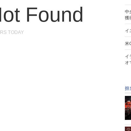
ot Found
中
獲
イ
RS TODAY
米
イ
オ
担