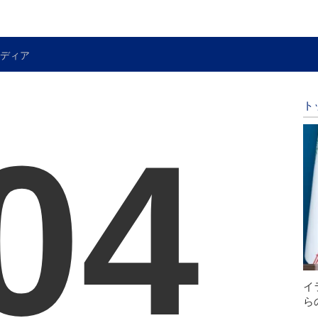
ディア
ト
04
イ
ら