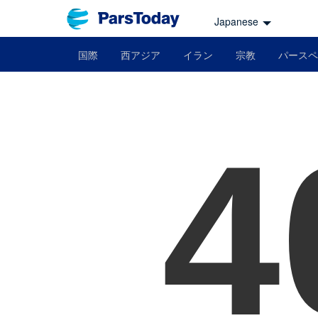
Japanese
国際
西アジア
イラン
宗教
パースペ
4