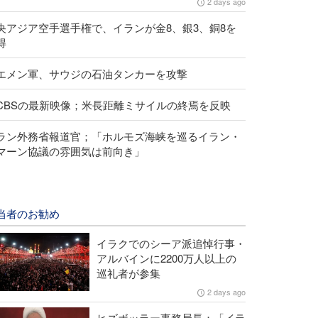
2 days ago
央アジア空手選手権で、イランが金8、銀3、銅8を
得
エメン軍、サウジの石油タンカーを攻撃
CBSの最新映像；米長距離ミサイルの終焉を反映
ラン外務省報道官；「ホルモズ海峡を巡るイラン・
マーン協議の雰囲気は前向き」
当者のお勧め
イラクでのシーア派追悼行事・
アルバインに2200万人以上の
巡礼者が参集
2 days ago
ヒズボッラー事務局長；「イラ