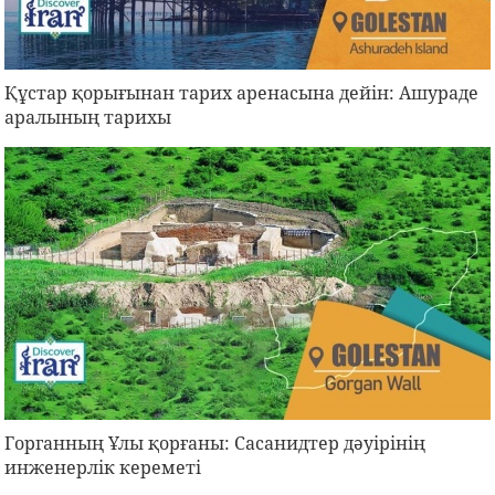
Құстар қорығынан тарих аренасына дейін: Ашураде
аралының тарихы
Горганның Ұлы қорғаны: Сасанидтер дәуірінің
инженерлік кереметі