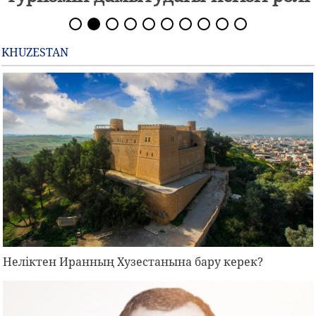
KHUZESTAN
Неліктен Иранның Хузестанына бару керек?