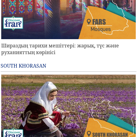
Шираздың тарихи мешіттері: жарық, түс және
руханияттың көрінісі
SOUTH KHORASAN