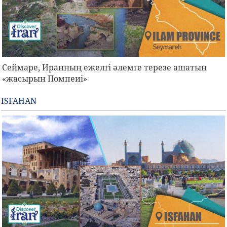
Сеймаре, Иранның ежелгі әлемге терезе ашатын
«жасырын Помпеиі»
ISFAHAN