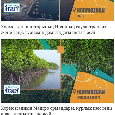
Хормозган порттарының Иранның сауда, транзит
және теңіз туризмін дамытудағы негізгі рөлі
Хормозганның Мангро ормандары, құрлық пен теңіз
арасындағы тірі экожүйе