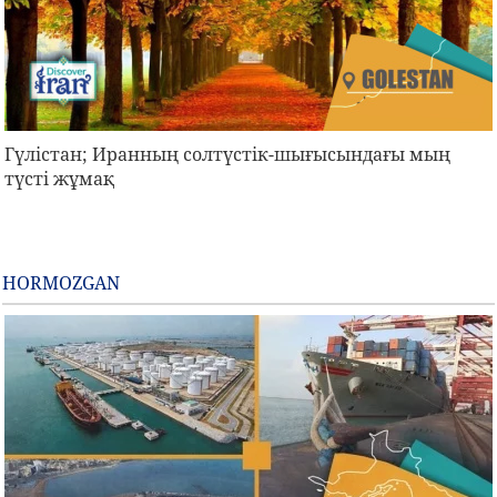
Гүлістан; Иранның солтүстік-шығысындағы мың
түсті жұмақ
HORMOZGAN