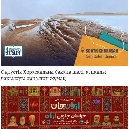
Оңтүстік Хорасандағы Сеқале шөлі, аспанды
бақылауға арналған жұмақ