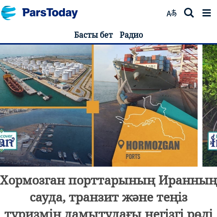
Басты бет
Радио
Хормозганның Мангро ормандары,
құрлық пен теңіз арасындағы тірі
экожүйе