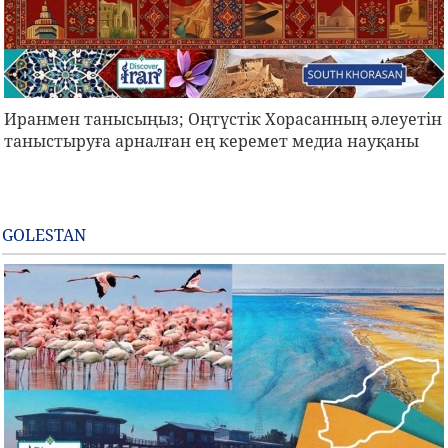
Иранмен танысыңыз; Оңтүстік Хорасанның әлеуетін
таныстыруға арналған ең керемет медиа науқаны
GOLESTAN