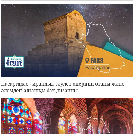
Пасаргадае - ирандық сәулет өнерінің отаны және
әлемдегі алғашқы бақ дизайны