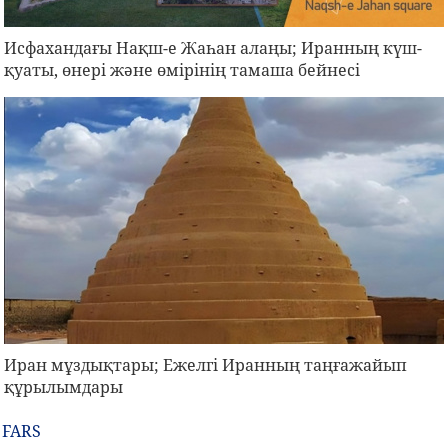
Исфахандағы Нақш-е Жаһан алаңы; Иранның күш-
қуаты, өнері және өмірінің тамаша бейнесі
Иран мұздықтары; Ежелгі Иранның таңғажайып
құрылымдары
FARS