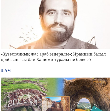
«Хузестанның жас араб генералы»; Иранның батыл
қолбасшысы Әли Хашеми туралы не білесіз?
ILAM