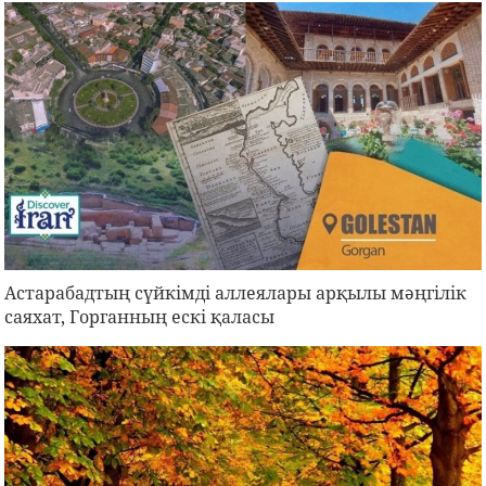
Астарабадтың сүйкімді аллеялары арқылы мәңгілік
саяхат, Горганның ескі қаласы