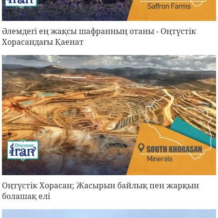
Әлемдегі ең жақсы шафранның отаны - Оңтүстік
Хорасандағы Қаенат
Оңтүстік Хорасан; Жасырын байлық пен жарқын
болашақ елі