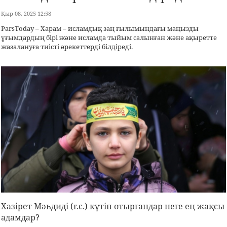
Қыр 08, 2025 12:58
ParsToday – Харам – исламдық заң ғылымындағы маңызды
ұғымдардың бірі және исламда тыйым салынған және ақыретте
жазалануға тиісті әрекеттерді білдіреді.
Хазірет Мәһдиді (ғ.с.) күтіп отырғандар неге ең жақсы
адамдар?