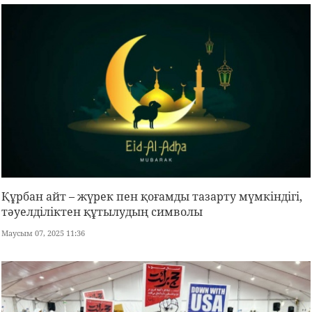
Құрбан айт – жүрек пен қоғамды тазарту мүмкіндігі,
тәуелділіктен құтылудың символы
Маусым 07, 2025 11:36