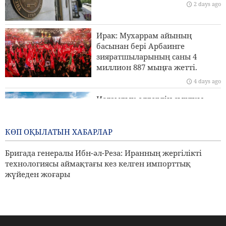
2 days ago
Сананың Эр-Риядқа қатаң ескертуі
Ирак: Мухаррам айының
Ормуз бұғазы үстінде MQ9 дроны жойылды
басынан бері Арбаинге
зияратшыларының саны 4
Иран Сыртқы істер министрлігі: Біз Иранды заңды
миллион 887 мыңға жетті.
түрде қорғау үшін барлық құралдарды пайдаланамыз
4 days ago
Исламдық елдердің сыртқы
істер министрлері Израильдің
Палестинадағы экспансионистік
әрекеттеріне қарсы тұру үшін
КӨП ОҚЫЛАТЫН ХАБАРЛАР
бас қосады
Бригада генералы Ибн-әл-Реза: Иранның жергілікті
4 days ago
технологиясы аймақтағы кез келген импорттық
жүйеден жоғары