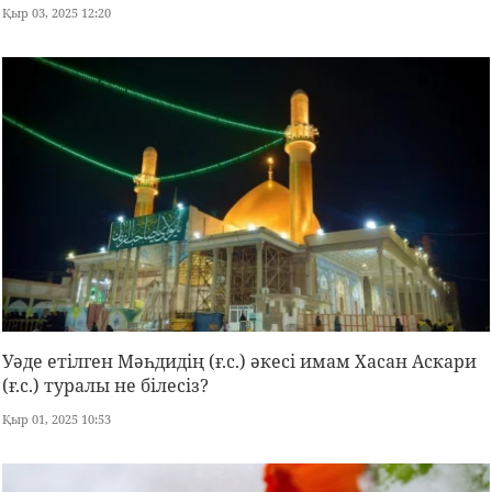
Қыр 03, 2025 12:20
Уәде етілген Мәһдидің (ғ.с.) әкесі имам Хасан Аскари
(ғ.с.) туралы не білесіз?
Қыр 01, 2025 10:53