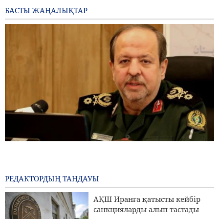
БАСТЫ ЖАҢАЛЫҚТАР
Бригада генералы Ибн-әл-Реза: Иранның жергілікті
технологиясы аймақтағы кез келген импорттық
жүйеден жоғары
РЕДАКТОРДЫҢ ТАҢДАУЫ
2 days ago
АҚШ Иранға қатысты кейбір
Пезешкиан: Біз келіссөздер процесіндегі Палестина
санкцияларды алып тастады
көшбасшыларының әрбір шешімін қолдаймыз