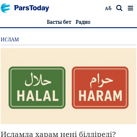
Басты бет
Радио
ИСЛАМ
Исламда харам нені білдіреді?