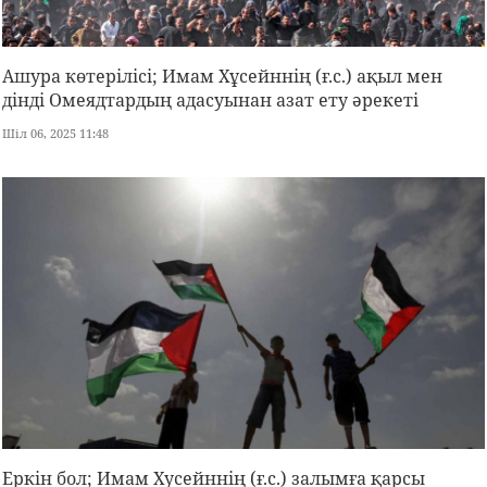
Ашура көтерілісі; Имам Хұсейннің (ғ.с.) ақыл мен
дінді Омеядтардың адасуынан азат ету әрекеті
Шіл 06, 2025 11:48
Еркін бол; Имам Хусейннің (ғ.с.) залымға қарсы