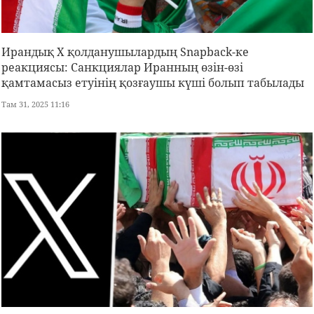
Ирандық X қолданушылардың Snapback-ке
реакциясы: Санкциялар Иранның өзін-өзі
қамтамасыз етуінің қозғаушы күші болып табылады
Там 31, 2025 11:16