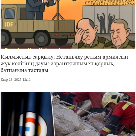
Қылмыстық сарқылу; Нетаньяху режим армиясын
жүк көлігінің дауыс зорайтқышымен қорлық
батпағына тастады
Қыр 28, 2025 12:11