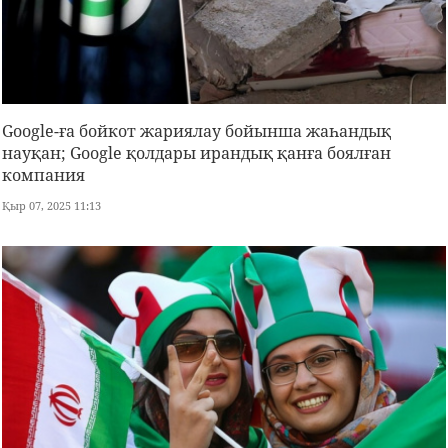
Google-ға бойкот жариялау бойынша жаһандық
науқан; Google қолдары ирандық қанға боялған
компания
Қыр 07, 2025 11:13