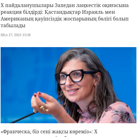
X пайдаланушылары Захедан лаңкестік оқиғасына
реакция білдірді: Қастандықтар Израиль мен
Американың қауіпсіздік жоспарының бөлігі болып
табылады
Шіл 27, 2025 15:38
«Франческа, біз сені жақсы көреміз»: X