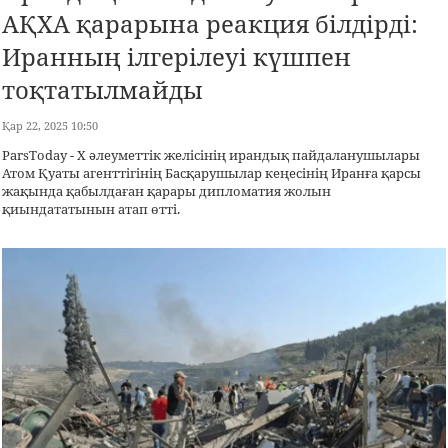
АҚХА қарарына реакция білдірді:
Иранның ілгерілеуі күшпен
тоқтатылмайды
Қар 22, 2025 10:50
ParsToday - X әлеуметтік желісінің ирандық пайдаланушылары
Атом Қуаты агенттігінің Басқарушылар кеңесінің Иранға қарсы
жақында қабылдаған қарары дипломатия жолын
қиындататынын атап өтті.