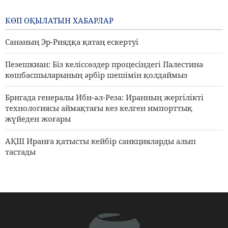
Палестинадағы экспансионистік
әрекеттеріне қарсы тұру үшін
КӨП ОҚЫЛАТЫН ХАБАРЛАР
бас қосады
Сананың Эр-Риядқа қатаң ескертуі
3 days ago
Пезешкиан: Біз келіссөздер процесіндегі Палестина
көшбасшыларының әрбір шешімін қолдаймыз
Бригада генералы Ибн-әл-Реза: Иранның жергілікті
технологиясы аймақтағы кез келген импорттық
жүйеден жоғары
АҚШ Иранға қатысты кейбір санкцияларды алып
тастады