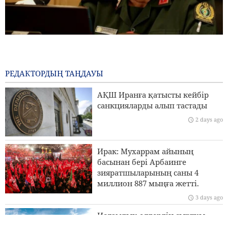
Бригада генералы Ибн-әл-Реза: Иранның жергілікті
технологиясы аймақтағы кез келген импорттық
жүйеден жоғары
РЕДАКТОРДЫҢ ТАҢДАУЫ
23 hours ago
АҚШ Иранға қатысты кейбір
Пезешкиан: Біз келіссөздер процесіндегі Палестина
санкцияларды алып тастады
көшбасшыларының әрбір шешімін қолдаймыз
2 days ago
Сананың Эр-Риядқа қатаң ескертуі
Ирак: Мухаррам айының
Ормуз бұғазы үстінде MQ9 дроны жойылды
басынан бері Арбаинге
зияратшыларының саны 4
Иран Сыртқы істер министрлігі: Біз Иранды заңды
миллион 887 мыңға жетті.
түрде қорғау үшін барлық құралдарды пайдаланамыз
3 days ago
Исламдық елдердің сыртқы
істер министрлері Израильдің