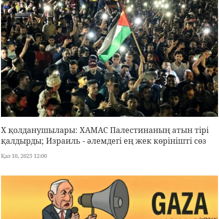
X қолданушылары: ХАМАС Палестинаның атын тірі
қалдырды; Израиль - әлемдегі ең жек көрінішті сөз
Қаз 10, 2025 12:00