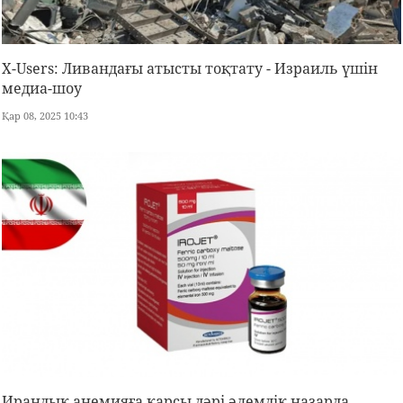
X-Users: Ливандағы атысты тоқтату - Израиль үшін
медиа-шоу
Қар 08, 2025 10:43
Ирандық анемияға қарсы дәрі әлемдік назарда