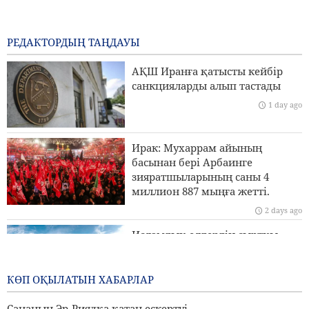
Бригада генералы Ибн-әл-Реза: Иранның жергілікті
технологиясы аймақтағы кез келген импорттық
жүйеден жоғары
РЕДАКТОРДЫҢ ТАҢДАУЫ
7 hours ago
АҚШ Иранға қатысты кейбір
Пезешкиан: Біз келіссөздер процесіндегі Палестина
санкцияларды алып тастады
көшбасшыларының әрбір шешімін қолдаймыз
1 day ago
Сананың Эр-Риядқа қатаң ескертуі
Ирак: Мухаррам айының
Ормуз бұғазы үстінде MQ9 дроны жойылды
басынан бері Арбаинге
зияратшыларының саны 4
Иран Сыртқы істер министрлігі: Біз Иранды заңды
миллион 887 мыңға жетті.
түрде қорғау үшін барлық құралдарды пайдаланамыз
2 days ago
Исламдық елдердің сыртқы
істер министрлері Израильдің
Палестинадағы экспансионистік
әрекеттеріне қарсы тұру үшін
КӨП ОҚЫЛАТЫН ХАБАРЛАР
бас қосады
Сананың Эр-Риядқа қатаң ескертуі