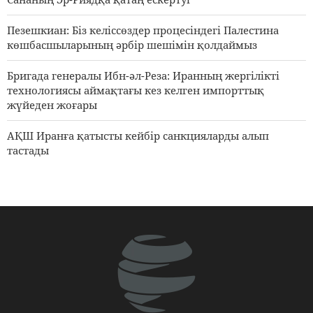
2 days ago
Пезешкиан: Біз келіссөздер процесіндегі Палестина
көшбасшыларының әрбір шешімін қолдаймыз
Бригада генералы Ибн-әл-Реза: Иранның жергілікті
технологиясы аймақтағы кез келген импорттық
жүйеден жоғары
АҚШ Иранға қатысты кейбір санкцияларды алып
тастады