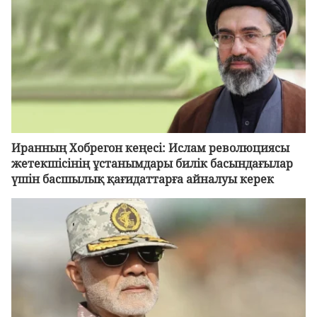
Иранның Хобрегон кеңесі: Ислам революциясы
жетекшісінің ұстанымдары билік басындағылар
үшін басшылық қағидаттарға айналуы керек