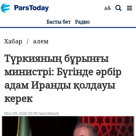
Басты бет
Радио
Хабар
/
әлем
Түркияның бұрынғы
министрі: Бүгінде әрбір
адам Иранды қолдауы
керек
Шіл 09, 2026 05:49 Asia/Almaty