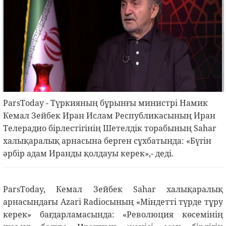
ParsToday - Түркияның бұрынғы министрі Намик
Кемал Зейбек Иран Ислам Республикасының Иран
Телерадио бірлестігінің Шетелдік торабының Sahar
халықаралық арнасына берген сұхбатында: «Бүгін
әрбір адам Иранды қолдауы керек»,- деді.
ParsToday, Кемал Зейбек Sahar халықаралық
арнасындағы Azari Radioсының «Міндетті түрде тұру
керек» бағдарламасында: «Революция көсемінің