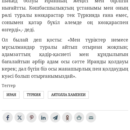
шәһид болуы Иранның жеңісі мен бірлігін
нығайтты. Көшбасшылықтың ұстанымы мен оның
рөлі туралы көзқарастар тек Түркияда ғана емес,
сонымен қатар бүкіл әлемде оң көзқараспен
өзгерді»,- деді.
Ол былай деп қосты: «Мен түріктер немесе
мұсылмандар туралы айтып отырған жоқпын;
адамзаттың қадір-қасиеті мен құндылығын
бағалайтын әрбір адам осы сәтте Иранды қолдауы
керек; дәл бүгін біз осы жанашырлық пен қолдаудың
куәсі болып отырғанымыздай».
Тегтер
ИРАН
ТҮРКИЯ
АЯТОЛЛА ХАМЕНЕИ