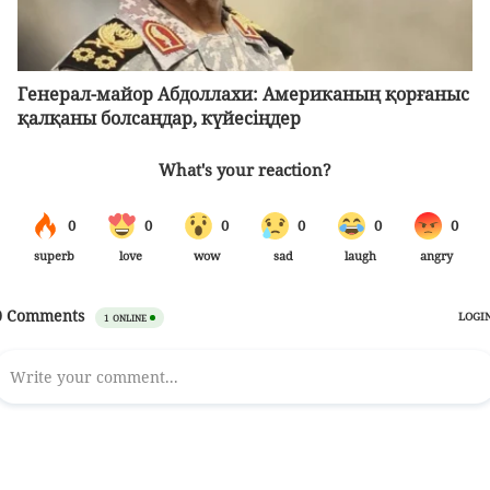
Генерал-майор Абдоллахи: Американың қорғаныс
қалқаны болсаңдар, күйесіңдер