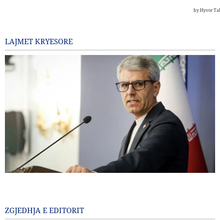
LAJMET KRYESORE
Baghaei: Regjimi sionist është kërcënimi më i madh për
sigurinë rajonale
9 Para disa orësh
ZGJEDHJA E EDITORIT