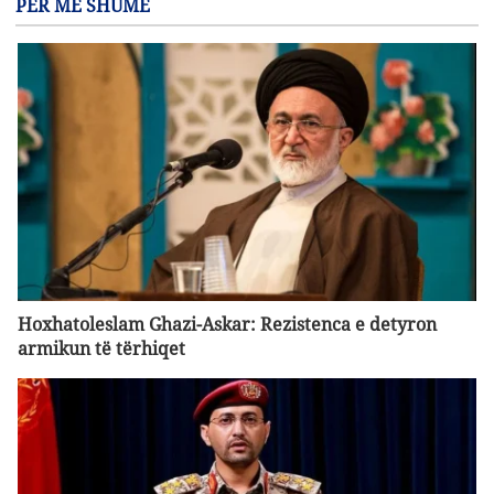
PËR MË SHUMË
Hoxhatoleslam Ghazi-Askar: Rezistenca e detyron
armikun të tërhiqet