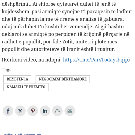
dëshpërimit. Ai shtoi se qytetarët duhet të jenë të
kujdesshëm, pasi armiqtë synojnë t’i paraqesin të lodhur
dhe të përhapin lajme të rreme e analiza të gabuara,
ndaj nuk duhet t’u kushtohet vëmendje. Ai gjithashtu
deklaroi se armiqtë po përpiqen të krijojnë përçarje në
radhët e popullit, por falë Zotit, uniteti i plotë mes
popullit dhe autoriteteve të Iranit është i ruajtur.
(Kërkoni video, na ndiqni:
https://t.me/ParsTodayshqip
)
Tags
REZISTENCA
NEGOCIATAT BËRTHAMORE
NAMAZI I TË PREMTES