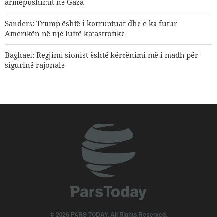
armëpushimit në Gaza
Sanders: Trump është i korruptuar dhe e ka futur
Amerikën në një luftë katastrofike
Baghaei: Regjimi sionist është kërcënimi më i madh për
sigurinë rajonale
Analizë | Shitje masive e raketave Patriot vendeve arabe të
Gjirit Persik
Ish-Sekretari Amerikan i Luftës në presidencën e parë të
Trumpit: Irani ka epërsinë në luftë
Araghchi u drejtohet fqinjëve: Ka ardhur koha të
mbështetemi te vetja dhe të ndërtojmë vëllazëri të vërtetë
Wall Street Journal: Lufta me Iranin ka ekspozuar dobësitë
e ushtrisë amerikane
Çmimi i naftës drejt rritjes
© 2026 PARS TODAY. All Rights Reserved.