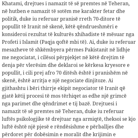
Khatami, drejtues i namazit të së premtes në Teheran,
në hutben e namazit të sotëm me karakter fetar dhe
politik, duke iu referuar pranisë rreth 70-ditore të
popullit të Iranit në skenë, këtë qëndrueshmëri e
konsideroi rezultat të kulturës xhihadiste të mësuar nga
Profeti i Islamit (Paqja qoftë mbi të). Ai, duke iu referuar
mesazheve të shkëmbyera përmes Pakistanit në lidhje
me negociatat, i cilësoi përpjekjet në këtë drejtim të
denja për vlerësim dhe deklaroi se kërkesa kryesore e
popullit, i cili prej afro 70 ditësh është i pranishëm në
skenë, është arritja e një negociate dinjitoze. Ai
gjithashtu i bëri thirrje ekipit negociator të Iranit që
gjatë këtij procesi të mos tërhiqet as edhe një grimcë
nga parimet dhe qëndrimet e tij bazë. Drejtuesi i
namazit të së premtes në Teheran, duke iu referuar
luftës psikologjike të drejtuar nga armiqtë, theksoi se kjo
luftë është një pjesë e rëndësishme e përballjes dhe
përdoret për dobësimin e moralit dhe krijimin e