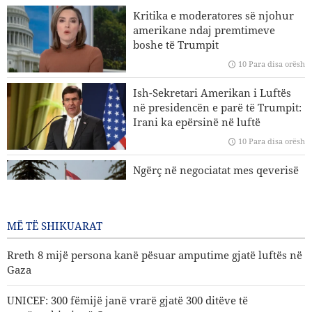
Rreth 8 mijë persona kanë pësuar amputime gjatë luftës në
Kritika e moderatores së njohur
Gaza
amerikane ndaj premtimeve
boshe të Trumpit
Analizë | Shitje masive e raketave Patriot vendeve arabe të
10 Para disa orësh
Gjirit Persik
Ish-Sekretari Amerikan i Luftës
Wall Street Journal: Lufta me Iranin ka ekspozuar dobësitë
në presidencën e parë të Trumpit:
e ushtrisë amerikane
Irani ka epërsinë në luftë
Çmimi i naftës drejt rritjes
10 Para disa orësh
Ngërç në negociatat mes qeverisë
së Libanit dhe regjimit sionist
10 Para disa orësh
MË TË SHIKUARAT
Rreth 8 mijë persona kanë pësuar amputime gjatë luftës në
Gaza
UNICEF: 300 fëmijë janë vrarë gjatë 300 ditëve të