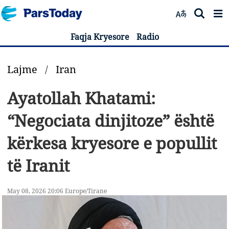
Faqja Kryesore
Radio
Lajme
/
Iran
Ayatollah Khatami:
“Negociata dinjitoze” është
kërkesa kryesore e popullit
të Iranit
May 08, 2026 20:06 Europe/Tirane