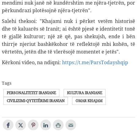
mendimi nuk janë në kundërshtim me njëra-tjetrën, por
përkundrazi plotësojnë njëra-tjetrën
."
Salehi theksoi: "Khajami nuk i përket vetëm historisë
dhe të kaluarës së Iranit; ai është pjesë e identitetit tonë
të gjallë kulturor; një zë që, pas shekujsh, ende i bën
thirrje njeriut bashkëkohor të reflektojë mbi kohën, të
vërtetën, jetën dhe të vlerësojë momentet e jetës".
Kërkoni video, na ndiqni:
https://t.me/ParsTodayshqip
Tags
PERSONALITETET IRANIANE
KULTURA IRANIANE
CIVILIZIMI-QYTETËRIMI IRANIAN
OMAR KHAJAM