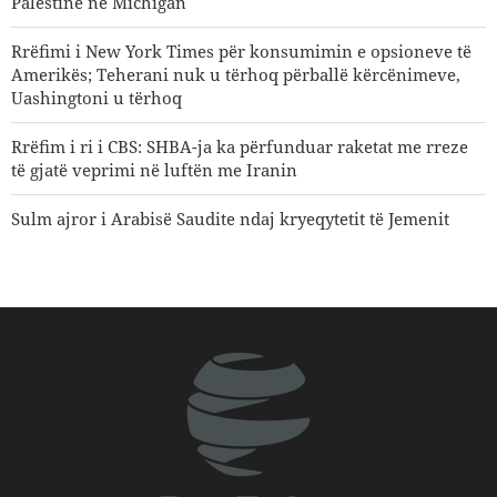
Palestinë në Michigan
Rrëfimi i New York Times për konsumimin e opsioneve të
Amerikës; Teherani nuk u tërhoq përballë kërcënimeve,
Uashingtoni u tërhoq
Rrëfim i ri i CBS: SHBA-ja ka përfunduar raketat me rreze
të gjatë veprimi në luftën me Iranin
Sulm ajror i Arabisë Saudite ndaj kryeqytetit të Jemenit
Goditet një cisternë nafte saudite nga ushtria e Jemenit
Shejh Naim Kasem: Irani ka dalë fitues në përballjen me
SHBA-në dhe regjimin sionist
Mbi 22 milionë vizitorë morën pjesë në ceremoninë e
Arba'init
Personaliteti i njohur mediatik amerikan: Trumpi meriton
një shuplakë të fortë në fytyrë