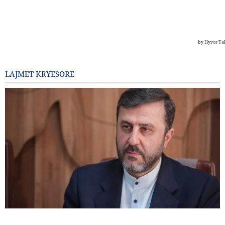
LAJMET KRYESORE
Gharibabadi: Marrëveshja Iran–Oman nuk nënkupton