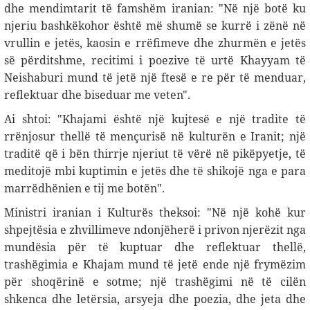
dhe mendimtarit të famshëm iranian: "Në një botë ku
njeriu bashkëkohor është më shumë se kurrë i zënë në
vrullin e jetës, kaosin e rrëfimeve dhe zhurmën e jetës
së përditshme, recitimi i poezive të urtë Khayyam të
Neishaburi mund të jetë një ftesë e re për të menduar,
reflektuar dhe biseduar me veten".
Ai shtoi: "Khajami është një kujtesë e një tradite të
rrënjosur thellë të mençurisë në kulturën e Iranit; një
traditë që i bën thirrje njeriut të vërë në pikëpyetje, të
meditojë mbi kuptimin e jetës dhe të shikojë nga e para
marrëdhënien e tij me botën
."
Ministri iranian i Kulturës theksoi: "Në një kohë kur
shpejtësia e zhvillimeve ndonjëherë i privon njerëzit nga
mundësia për të kuptuar dhe reflektuar thellë,
trashëgimia e Khajam mund të jetë ende një frymëzim
për shoqërinë e sotme; një trashëgimi në të cilën
shkenca dhe letërsia, arsyeja dhe poezia, dhe jeta dhe