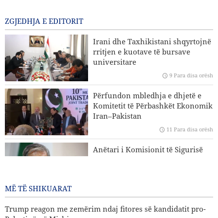
rihapjen e plotë të Ngushticës së Hormuzit
8 Para disa orësh
ZGJEDHJA E EDITORIT
Sulme ajrore dhe bombardime artilerie të regjimit sionist
Irani dhe Taxhikistani shqyrtojnë
në jug të Libanit
rritjen e kuotave të bursave
universitare
Eksperti iranian i çështjeve ndërkombëtare: Strategjitë e
9 Para disa orësh
Iranit në lidhje me Ngushticën e Hormuzit nuk kanë
ndryshuar
Përfundon mbledhja e dhjetë e
Komitetit të Përbashkët Ekonomik
Hakan Fidan: Izraeli nuk ka asnjë synim për të arritur
Iran–Pakistan
paqen
11 Para disa orësh
Trump reagon me zemërim ndaj fitores së kandidatit pro-
Anëtari i Komisionit të Sigurisë
Palestinë në Michigan
Kombëtare të Parlamentit Islamik
të Iranit: Nuk është e largët dita
kur SHBA-ja do të dëbohet nga
MË TË SHIKUARAT
rajoni
11 Para disa orësh
Trump reagon me zemërim ndaj fitores së kandidatit pro-