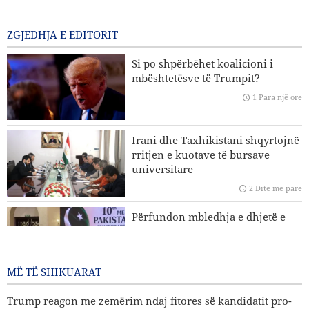
rihapjen e plotë të Ngushticës së Hormuzit
2 Ditë më parë
ZGJEDHJA E EDITORIT
Sulme ajrore dhe bombardime artilerie të regjimit sionist
Si po shpërbëhet koalicioni i
në jug të Libanit
mbështetësve të Trumpit?
1 Para një ore
Eksperti iranian i çështjeve ndërkombëtare: Strategjitë e
Iranit në lidhje me Ngushticën e Hormuzit nuk kanë
ndryshuar
Irani dhe Taxhikistani shqyrtojnë
rritjen e kuotave të bursave
Hakan Fidan: Izraeli nuk ka asnjë synim për të arritur
universitare
paqen
2 Ditë më parë
Trump reagon me zemërim ndaj fitores së kandidatit pro-
Përfundon mbledhja e dhjetë e
Palestinë në Michigan
Komitetit të Përbashkët Ekonomik
Iran–Pakistan
2 Ditë më parë
MË TË SHIKUARAT
Trump reagon me zemërim ndaj fitores së kandidatit pro-