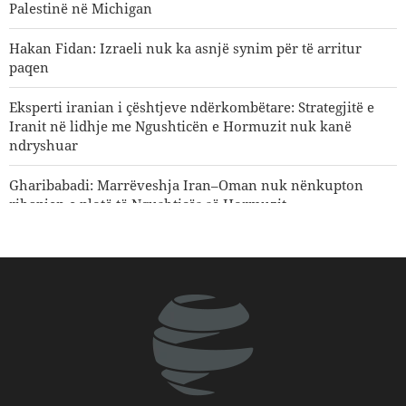
Palestinë në Michigan
Hakan Fidan: Izraeli nuk ka asnjë synim për të arritur
paqen
Eksperti iranian i çështjeve ndërkombëtare: Strategjitë e
Iranit në lidhje me Ngushticën e Hormuzit nuk kanë
ndryshuar
Gharibabadi: Marrëveshja Iran–Oman nuk nënkupton
rihapjen e plotë të Ngushticës së Hormuzit
Sulme ajrore dhe bombardime artilerie të regjimit sionist
në jug të Libanit
Sanaa paralajmëron ashpër Riadin
Si po shpërbëhet koalicioni i mbështetësve të Trumpit?
Analizë | Erozioni i arsenalit amerikan në luftën me
Iranin; një paralajmërim për fuqinë parandaluese të