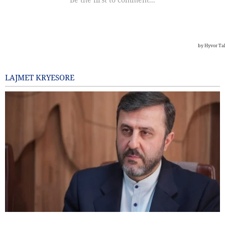
LAJMET KRYESORE
Gharibabadi: Marrëveshja Iran–Oman nuk nënkupton