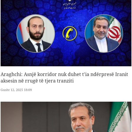
Araghchi: Asnjë korridor nuk duhet t'ia ndërpresë Iranit
aksesin në rrugë të tjera tranziti
Gusht 12, 2025 18:09