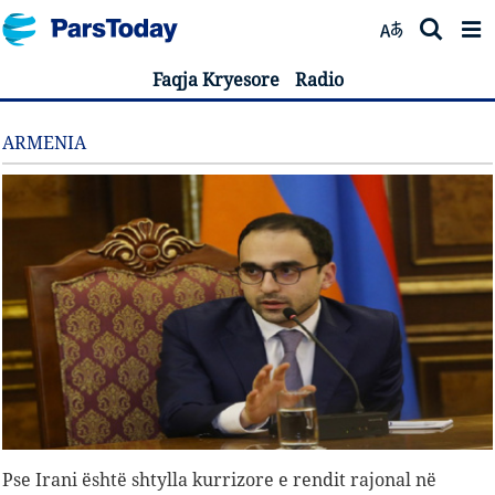
Faqja Kryesore
Radio
ARMENIA
Pse Irani është shtylla kurrizore e rendit rajonal në