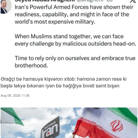
Ərağçi bə hamsuyə kişvəron xitob: həmonə zəmon rəsə ki
bəştə təkyə bıkənən iyən bə həğiğiyə bıvəti səmt bışən
Aug 08, 2026 11:36