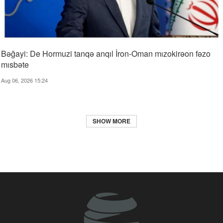
Bəğayi: De Hormuzi tanqə anqıl İron-Oman mızokirəon fəzo
mısbəte
Aug 06, 2026 15:24
SHOW MORE