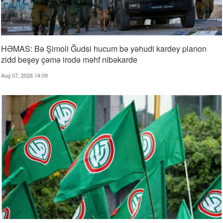
HƏMAS: Bə Şimoli Ğudsi hucum bə yəhudi kardey planon
zidd beşey çəmə irodə məhf nibəkarde
Aug 07, 2026 14:09