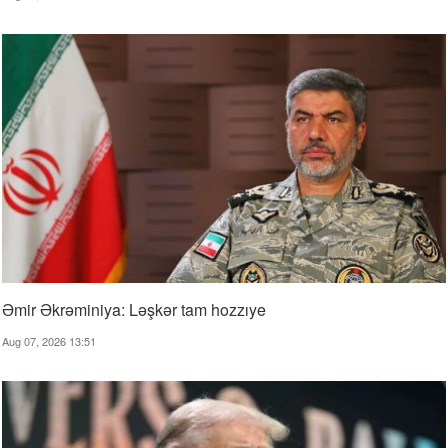
Əmir Əkrəminiya: Ləşkər tam hozzıye
Aug 07, 2026 13:51