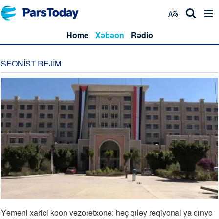
Home
Xəbəon
Rədio
SEONIST REJIM
Yəməni xarici koon vəzorətxonə: heç qıləy reqiyonal ya dınyo