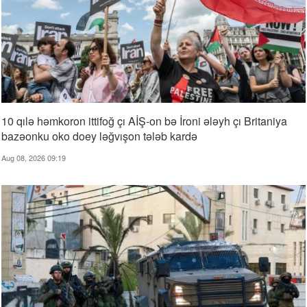
10 qılə həmkoron ittifoğ çı AİŞ-on bə İroni ələyh çı Britaniya
bazəonku oko doey ləğvışon tələb kardə
Aug 08, 2026 09:19