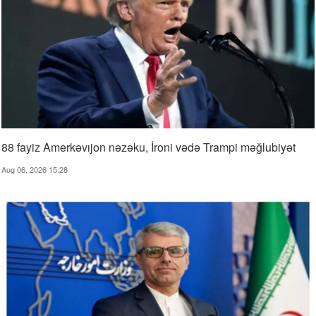
88 fayiz Amerkəvıjon nəzəku, İroni vədə Trampi məğlubiyət
Aug 06, 2026 15:28