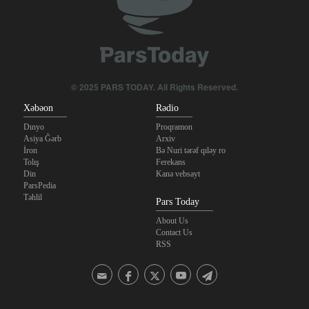
© 2025 PARS TODAY. All Rights Reserved.
Xəbəon
Rədio
Dınyo
Proqramon
Asiya Ğərb
Arxiv
İron
Bə Nuri tərəf qıləy ro
Tolış
Ferekans
Din
Kanə vebsayt
ParsPedia
Təhlil
Pars Today
About Us
Contact Us
RSS