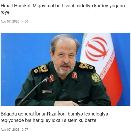
Əməli Hərəkot: Mığovimət bo Livani mıdofiyə kardey yeqanə
roye
Aug 07, 2026 14:00
Briqada qeneral İbnur-Rıza:İroni bumiyə texnoloqiya
reqiyonədə bıə har qıləy idxali sistemiku barze
Aug 07, 2026 13:57