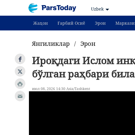
Uzbek
Жаҳон
Ғарбий Осиё
Эрон
Маркази
Янгиликлар
/
Эрон
Ироқдаги Ислом ин
бўлган раҳбари бил
июл 08, 2026 14:30 Asia/Tashkent