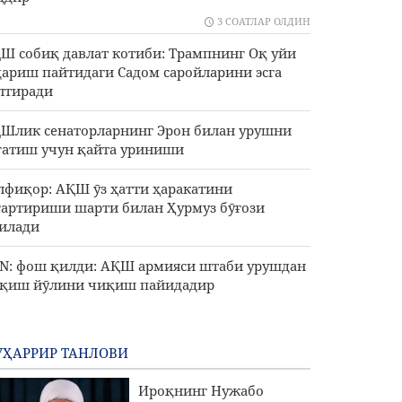
3 СОАТЛАР ОЛДИН
Ш собиқ давлат котиби: Трампнинг Оқ уйи
дариш пайтидаги Садом саройларини эсга
лтиради
Шлик сенаторларнинг Эрон билан урушни
гатиш учун қайта уриниши
лфиқор: АҚШ ӯз ҳатти ҳаракатини
гартириши шарти билан Ҳурмуз бӯғози
илади
N: фош қилди: АҚШ армияси штаби урушдан
қиш йӯлини чиқиш пайидадир
ҲАРРИР ТАНЛОВИ
Ироқнинг Нужабо