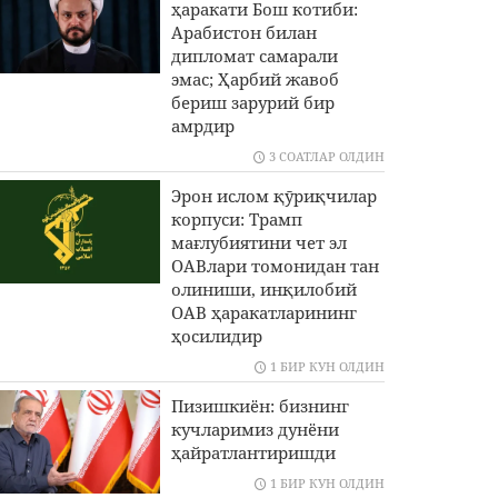
ҳаракати Бош котиби:
Арабистон билан
дипломат самарали
эмас; Ҳарбий жавоб
бериш зарурий бир
амрдир
3 СОАТЛАР ОЛДИН
Эрон ислом қӯриқчилар
корпуси: Трамп
мағлубиятини чет эл
ОАВлари томонидан тан
олиниши, инқилобий
ОАВ ҳаракатларининг
ҳосилидир
1 БИР КУН ОЛДИН
Пизишкиён: бизнинг
кучларимиз дунёни
ҳайратлантиришди
1 БИР КУН ОЛДИН