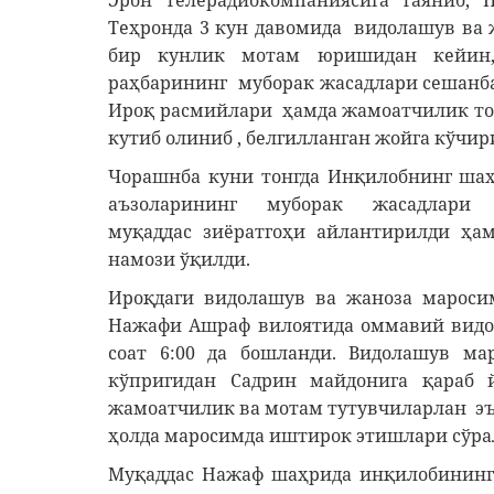
Эрон телерадиокомпаниясига таяниб, 
Теҳронда 3 кун давомида видолашув ва
бир кунлик мотам юришидан кейин,
раҳбарининг муборак жасадлари сешанб
Ироқ расмийлари ҳамда жамоатчилик то
кутиб олиниб , белгилланган жойга кўчир
Чорашнба куни тонгда Инқилобнинг шаҳ
аъзоларининг муборак жасадлари 
муқаддас зиёратгоҳи айлантирилди ҳа
намози ўқилди.
Ироқдаги видолашув ва жаноза мароси
Нажафи Ашраф вилоятида оммавий видо
соат 6:00 да бошланди. Видолашув ма
кўпригидан Садрин майдонига қараб 
жамоатчилик ва мотам тутувчиларлан эъ
ҳолда маросимда иштирок этишлари сўра
Муқаддас Нажаф шаҳрида инқилобининг 