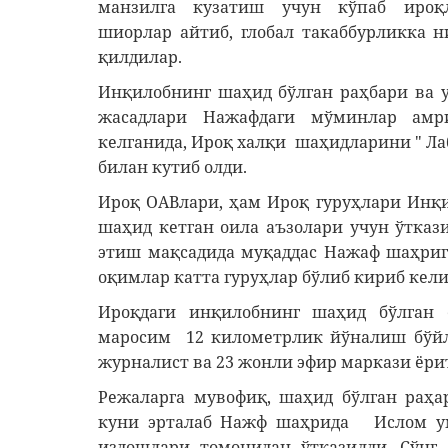
манзилга кузатиш учун кўпаб ироқ
шиорлар айтиб, глобал такаббурликка н
қилдилар.
Инқилобнинг шаҳид бўлган раҳбари ва 
жасадлари Нажафдаги мўминлар амри
келганида, Ироқ халқи шаҳидларини " Ла
билан кутиб олди.
Ироқ ОАВлари, ҳам Ироқ гуруҳлари Инқи
шаҳид кетган оила аъзолари учун ўтка
этиш мақсадида муқаддас Нажаф шаҳрига
оқимлар катта гуруҳлар бўлиб кириб кел
Ироқдаги инқилобнинг шаҳид бўлган 
маросим 12 километрлик йўналиш бўйла
журналист ва 23 жонли эфир маркази ёри
Режаларга мувофиқ, шаҳид бўлган раҳ
куни эрталаб Нажф шаҳрида Ислом умм
издошлари томонидан ўтказилди. Сўнг