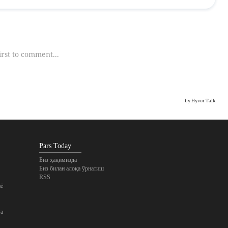
Pars Today
Биз ҳақимизда
Биз билан алоқа ўрнатиш
RSS
ё
ya