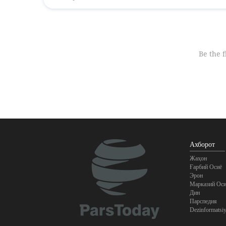
Ахборот
Жаҳон
Ғарбий Осиё
Эрон
Марказий Оси
Дин
Парспедия
Dezinformatsi