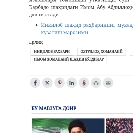
Карбадо шаҳридаги Имом Абу Абдиллоҳи
давом этади.
Инқилоб шаҳид раҳбарининг муқад
кузатиш маросими
Ёрлиқ
ИНҚИЛОБ РАҲБАРИ
ОЯТУЛЛОҲ ХОМАНАИЙ
ИМОМ ХОМАНАИЙ ШАҲИД БЎЛДИЛАР
БУ МАВЗУГА ДОИР