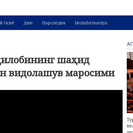
й Осиё
Дин
Парспедия
Dezinformatsiya
АС
қилобининг шаҳид
ан видолашув маросими
Ту
ке
зи