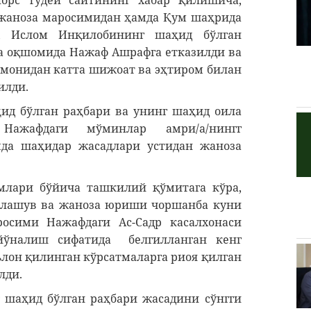
Порс тудей сайтининг хабар қилишича,
 жаноза маросимидан ҳамда Қум шаҳрида
 Ислом Инқилобининг шаҳид бўлган
а оқшомида Нажаф Ашрафга етказилди ва
монидан катта шижоат ва эҳтиром билан
илди.
ид бўлган раҳбари ва унинг шаҳид оила
Нажафдаги мўминлар амри/а/нингг
мда шаҳидар жасадлари устидан жаноза
млари бўйича ташкилий қўмитага кўра,
лашув ва жаноза юриши чоршанба куни
росими Нажафдаги Ас-Садр касалхонаси
йўналиш сифатида белгилланган кенг
лон қилинган кўрсатмаларга риоя қилган
лди.
шаҳид бўлган раҳбари жасадини сўнгги