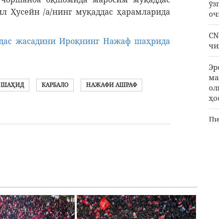
ӯз
л Ҳусейн /а/нинг муқаддас ҳарамларида
оч
CN
дас жасадини Ироқнинг Нажаф шаҳрида
чи
Эр
ма
ШАҲИД
КАРБАЛО
НАЖАФИ АШРАФ
ол
ҳо
Пи
ҳа
ЮН
Ға
Са
фо