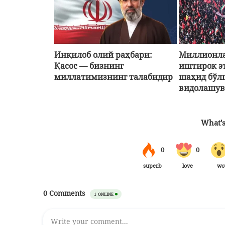
Инқилоб олий раҳбари:
Миллионла
Қасос — бизнинг
иштирок э
миллатимизнинг талабидир
шаҳид бўл
видолашув