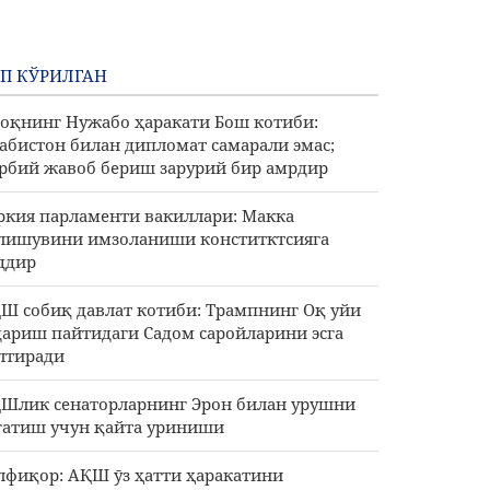
П КЎРИЛГАН
оқнинг Нужабо ҳаракати Бош котиби:
абистон билан дипломат самарали эмас;
рбий жавоб бериш зарурий бир амрдир
ркия парламенти вакиллари: Макка
лишувини имзоланиши конститктсияга
ддир
Ш собиқ давлат котиби: Трампнинг Оқ уйи
дариш пайтидаги Садом саройларини эсга
лтиради
Шлик сенаторларнинг Эрон билан урушни
гатиш учун қайта уриниши
лфиқор: АҚШ ӯз ҳатти ҳаракатини