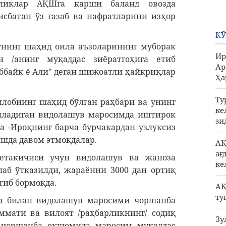
ликлар АҚШга қарши баланд овозда
исбатан ўз ғазаб ва нафратларини изҳор
КЎ
унинг шаҳид оила аъзоларининг муборак
Ир
 /анинг муқаддас зиёратгоҳига етиб
Ар
ббайк ё Али" деган шижоатли ҳайқриқлар
Ҳа
Ту
лобнинг шаҳид бўлган раҳбари ва унинг
ке
зиладиган видолашув маросимда иштирок
зи
 -Ироқнинг барча бурчакардан узлуксиз
ишда давом этмоқдалар.
АҚ
ағ
етакичиси учун видолашув ва жаноза
ке
б ўтказилди, жараённи 3000 дан ортиқ
тиб бормоқда.
АҚ
ту
ар билан видолашув маросими чоршанба
ати ва вилоят /раҳбарликнинг/ содиқ
Зу
. чоршанба оқшомида маросим муқаддас