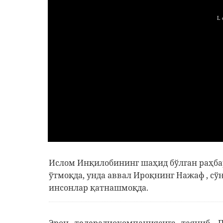
Ислом Инқилобининг шаҳид бўлган раҳба
ўтмоқда, унда аввал Ироқнинг Нажаф , с
инсонлар қатнашмоқда.