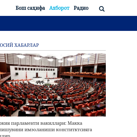
Бош саҳифа
Ахборот
Радио
ОСИЙ ХАБАРЛАР
ркия парламенти вакиллари: Макка
лишувини имзоланиши конститктсияга
ддир