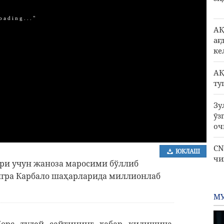
АҚ
ағ
ке
АҚ
ту
Зу
ӯз
оч
CN
ЮКЛАШ
чи
ри учун жаноза маросими бўллиб
ўнгра Карбало шаҳарларида миллионлаб
МУ