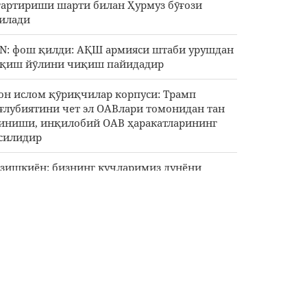
гартириши шарти билан Ҳурмуз бӯғози
илади
N: фош қилди: АҚШ армияси штаби урушдан
қиш йӯлини чиқиш пайидадир
он ислом қӯриқчилар корпуси: Трамп
ғлубиятини чет эл ОАВлари томонидан тан
иниши, инқилобий ОАВ ҳаракатларининг
силидир
зишкиён: бизнинг кучларимиз дунёни
йратлантиришди
ИСЕФ: 300 кунлик оташкесим давомида
ззада 300 бола шаҳид бӯлган
ндерз: фосид ва бузуқ Трамп, АҚШни
жиали уруш томон етаклади