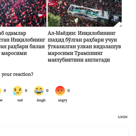
б одамлар
Ал-Маёдин: Инқилобининг
тган Инқилобнинг
шаҳид бўлган раҳбари учун
ган раҳбари билан
ўтказилган улкан видолашув
 маросими
маросими Трампнинг
мағлубиятини англатади