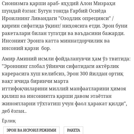
Сионизмга қарши араб- яҳудий Алон Мизраҳи
шундай ёзган: Бугун тонгда Ғарбий Осиёда
Ироилнинг Ливандаги "Озодлик опрецияси" /
қирғин сифатида ўқинг/ ниҳоясига етди. Эрон буни
ракеталари билан тугатди ва ваъдасини бажарди.
Инсоният Эронга катта миннатдорчилик ва
инсоний қарзи бор.
Амир Аминий исмли фойдаланувчи ҳам ўз твитида:
"Эроннинг глобал ўйинчи сифатидаги актёрлик
карерасига хуш келибсиз, Эрон 300 йилдан ортиқ
вақт ичида биринчи марта
иттифоқчиларини миллий манфаатларини ҳимоя
қилиш ва инсониятга қарши давом этаётган
жиноятларни тўхтатиш учун фаол ҳаракат қилди",
деб ёзган..
Ёрлиқ
ЭРОН ВА ИСРОИЛ РЕЖИМИ
РАКЕТА