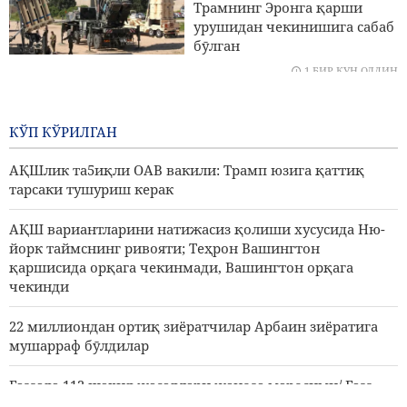
Ғаззада 112 шаҳид жасадлари жаноза маросими/ Ғазз
Трамнинг Эронга қарши
шаҳидлари сони 73 мингдан ошди
урушидан чекинишига сабаб
бӯлган
Шайх Наъим Қосим: Эрон АҚШ ва сионистик режим
1 БИР КУН ОЛДИН
билан қарама қаршиликда ғолиб чиққан
Арбаини Ҳусейний
муносабати билан
КЎП КЎРИЛГАН
барчангизга тасаллият
билдирамиз
АҚШлик та5иқли ОАВ вакили: Трамп юзига қаттиқ
2 КУНЛАР ОЛДИН
тарсаки тушуриш керак
АҚШ вариантларини натижасиз қолиши хусусида Ню-
йорк таймснинг ривояти; Теҳрон Вашингтон
қаршисида орқага чекинмади, Вашингтон орқага
чекинди
22 миллиондан ортиқ зиёратчилар Арбаин зиёратига
мушарраф бӯлдилар
Ғаззада 112 шаҳид жасадлари жаноза маросими/ Ғазз
шаҳидлари сони 73 мингдан ошди