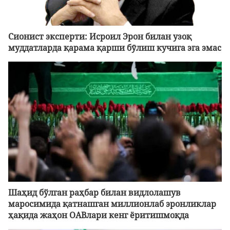
Сионист эксперти: Исроил Эрон билан узоқ
муддатларда қарама қарши бӯлиш кучига эга эмас
Шаҳид бўлган раҳбар билан видлолашув
маросимида қатнашган миллионлаб эронликлар
ҳақида жаҳон ОАВлари кенг ёритишмоқда