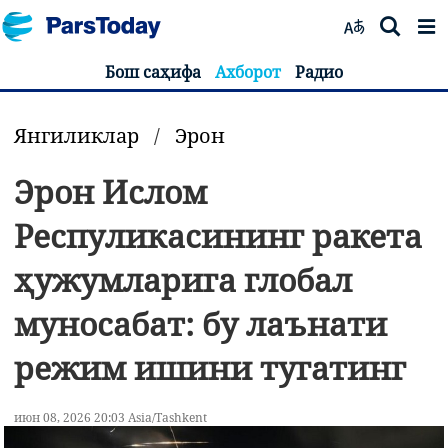
Бош саҳифа
Ахборот
Радио
Янгиликлар
/
Эрон
Эрон Ислом
Респуликасининг ракета
ҳужумларига глобал
муносабат: бу лаънати
режим ишини тугатинг
июн 08, 2026 20:03 Asia/Tashkent