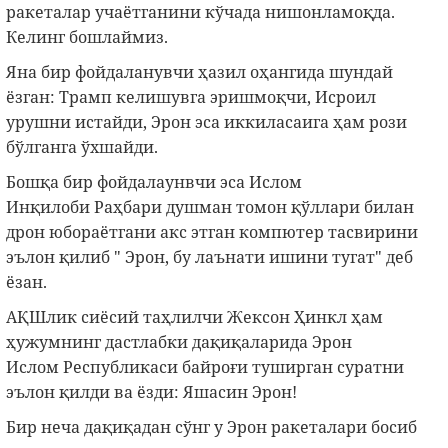
ракеталар учаётганини кўчада нишонламоқда.
Келинг бошлаймиз.
Яна бир фойдаланувчи ҳазил оҳангида шундай
ёзган: Трамп келишувга эришмоқчи, Исроил
урушни истайди, Эрон эса иккиласаига ҳам рози
бўлганга ўхшайди.
Бошқа бир фойдалаунвчи эса Ислом
Инқилоби Раҳбари душман томон қўллари билан
дрон юбораётгани акс этган компютер тасвирини
эълон қилиб " Эрон, бу лаънати ишини тугат" деб
ёзан.
АҚШлик сиёсий таҳлилчи Жексон Ҳинкл ҳам
ҳужумнинг дастлабки дақиқаларида Эрон
Ислом Республикаси байроғи туширган суратни
эълон қилди ва ёзди: Яшасин Эрон!
Бир неча дақиқадан сўнг у Эрон ракеталари босиб