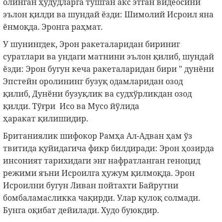
олинган ҳудудларга тушган акс этган видеосини
эълон қилди ва шундай ёзди: Шимолий Исроил яна
ёнмоқда. Эронга раҳмат.
У шунингдек, Эрон ракеталаридан бириниг
суратлари ва ундаги матнини эълон қилиб, шундай
ёзди: Эрон бугун кеча ракеталаридан бири " дунёни
Эпстейн оролининг бузуқ одамларидан озод
қилиб, Дунёни бузуқлик ва судхўрликдан озод
қилди. Тўғри Исо ва Мусо йўлида
ҳаракат қилишидир.
Британиялик шифокор Рамҳа Ал-Адван ҳам ўз
твитида қуйидагича фикр билдиради: Эрон ҳозирда
инсоният тарихидаги энг нафратланган геноцид
режими яъни Исроилга ҳужум қилмоқда. Эрон
Исроилни бугун Ливан пойтахти Байрутни
бомбаламасликка чақирди. Улар қулоқ солмади.
Бунга оқибат дейилади. Худо буюкдир.