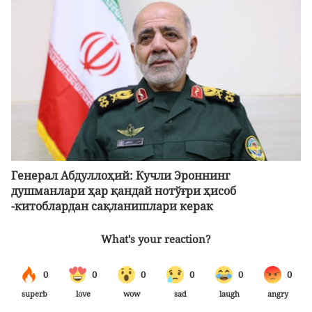
Генерал Абдуллоҳий: Кучли Эроннинг
душманлари ҳар қандай нотўғри ҳисоб
-китоблардан сақланишлари керак