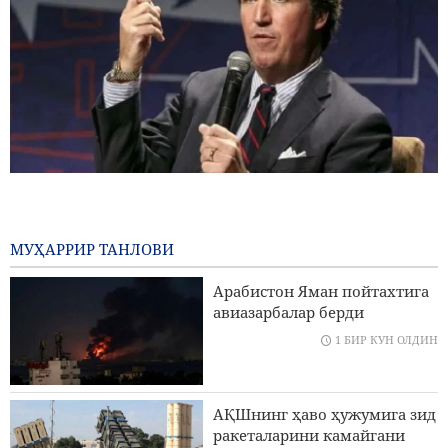
АҚШлик та5иқли ОАВ вакили: Трамп юзига қаттиқ
тарсаки тушуриш керак
27 ДАҚИҚАЛАР ОЛДИН
МУҲАРРИР ТАНЛОВИ
АҚШ вариантларини натижасиз қолиши хусусида Ню-
Арабистон Яман пойтахтига
йорк таймснинг ривояти; Теҳрон Вашингтон
авиазарбалар берди
қаршисида орқага чекинмади, Вашингтон орқага
чекинди
1 БИР КУН ОЛДИН
22 миллиондан ортиқ зиёратчилар Арбаин зиёратига
мушарраф бӯлдилар
АҚШнинг ҳаво ҳужумига зид
ракеталарини камайгани