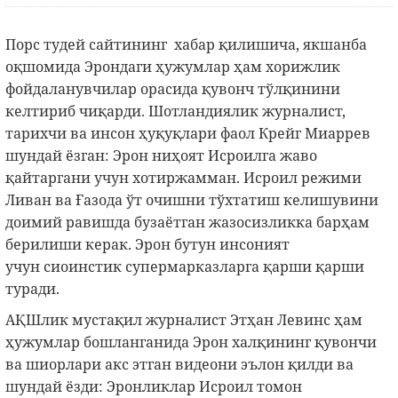
Порс тудей сайтининг хабар қилишича, якшанба
оқшомида Эрондаги ҳужумлар ҳам хорижлик
фойдаланувчилар орасида қувонч тўлқинини
келтириб чиқарди. Шотландиялик журналист,
тарихчи ва инсон ҳуқуқлари фаол Крейг Миаррев
шундай ёзган: Эрон ниҳоят Исроилга жаво
қайтаргани учун хотиржамман. Исроил режими
Ливан ва Ғазода ўт очишни тўхтатиш келишувини
доимий равишда бузаётган жазосизликка барҳам
берилиши керак. Эрон бутун инсоният
учун сиоинстик супермарказларга қарши қарши
туради.
АҚШлик мустақил журналист Этҳан Левинс ҳам
ҳужумлар бошланганида Эрон халқининг қувончи
ва шиорлари акс этган видеони эълон қилди ва
шундай ёзди: Эронликлар Исроил томон