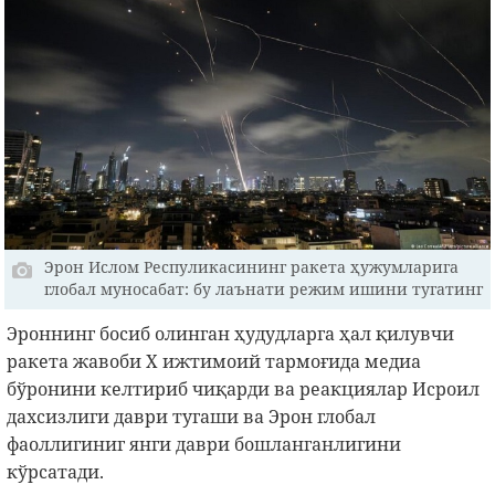
Эрон Ислом Респуликасининг ракета ҳужумларига
глобал муносабат: бу лаънати режим ишини тугатинг
Эроннинг босиб олинган ҳудудларга ҳал қилувчи
ракета жавоби X ижтимоий тармоғида медиа
бўронини келтириб чиқарди ва реакциялар Исроил
дахсизлиги даври тугаши ва Эрон глобал
фаоллигиниг янги даври бошланганлигини
кўрсатади.