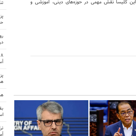
بقه حضور دارد. این کلیسا نقش مهمی در حوزه‌های دینی، آموزشی و
تن
پز
حم
رو
در
آس
پز
هم
هد
بق
اس
تر
آم