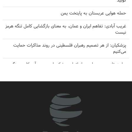
کوبید
حمله هوایی عربستان به پایتخت یمن
غریب آبادی: تفاهم ایران و عمان، به معنای بازگشایی کامل تنگه هرمز
نیست
پزشکیان: از هر تصمیم رهبران فلسطینی در روند مذاکرات حمایت
می‌کنیم
روایت تازه «سی‌بی‌اس» از اتمام موشک‌های دوربرد آمریکا در جنگ
۸ طلا، ۳ نقره و ۸ برنز حاصل تلاش کاراته کا‌های ایران در آسیای میانه
پزشکیان: مردم ایران در مقابل توطئه‌های دشمنان، همراه و هم‌صدا
هستند
هدف قرار گرفتن یک نفتکش سعودی توسط ارتش یمن
بقائی: فضای مذاکرات ایران و عمان درباره تنگه هرمز، مثبت است