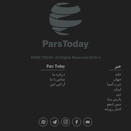
پاسخ قالیباف به ترامپ: این دیپلماسی نمایشی، شکست خورده است
نشریه آمریکایی: ایران بلوف ترامپ را خوانده است
اکونومیست اعلام کرد: توافق با ایران، تنها گزینه عملی برای پایان بحران
هرمز
© 2026 PARS TODAY. All Rights Reserved.
خبر
Pars Today
خانه
درباره ما
جهان
تماس با ما
غرب آسیا
آر اس اس
ایران
دین
پارس پدیا
دیس اینفو
اخبار روزانه