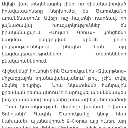
Ավելի վաղ տեղեկացրել էինք, որ դիմակավորված
իրավապահները ներխուժել են Ծառուկյանի
առանձնատուն: Ավելի ուշ հայտնի դարձավ, որ
լայնածավալ խուզարկություններ են
իրականացվում «Մուլտի Գրուպ» կոնցեռնի
կազմում ընդգրկված գրեթե բոլոր
ընկերություններում, ինչպես նաև այդ
կազմակերպությունների տնօրենների
բնակարաններում։
Հիշեցնենք` հունիսի 9-ին Ծառուկյանին «Զվարթնոց»
միջազգային օդանավակայանում թույլ չէին տվել
մեկնել երկրից։ Նրա նկատմամբ հանրային
քրեական հետապնդում է հարուցվել առանձնապես
խոշոր չափերով հարկերից խուսափելու հոդվածով։
Ըստ կուսակցության մամուլի խոսնակ Իվետա
Տոնոյանի` Գագիկ Ծառուկյանը կնոջ հետ
նախապես պլանավորած 2–3-օրյա այց ուներ, այդ
նպատակով էր մեկնում երկրից։ Ավելի ուշ հայտնի