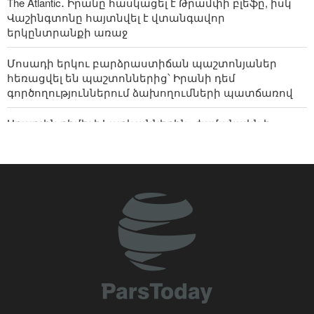
The Atlantic․ Իրանը հասկացել է Թրամփի բլեֆը, իսկ
Վաշինգտոնը հայտնվել է վտանգավոր
երկընտրանքի առաջ
Մոսադի երկու բարձրաստիճան պաշտոնյաներ
հեռացվել են պաշտոններից՝ Իրանի դեմ
գործողություններում ձախողումների պատճառով
Արաղչին դիմել է հարևաններին․ ժամանակն է
ապավինել ինքներս մեզ և իրական եղբայրություն
հաստատել
Իրանը և Ադրբեջանը համաձայնության են եկել
սպորտի և երիտասարդության ոլորտներում
համագործակցության ընդլայնման շուրջ
Մեկնաբանություն- ինչո՞ւ ԱՄՆ-ում սիոնիստական
լոբբին այլևս նախկինի ազդեցությունը չունի
Հայ-իրանական մշակույթն ու խոհանոցը մեկ
տեղում. Սիսիանում կանցկացվի «Նավասարդ»