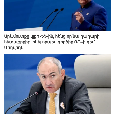
Արևմուտքը կլքի ՀՀ–ին, հենց որ նա դադարի
հետաքրքիր լինել որպես գործիք ՌԴ–ի դեմ.
Մեդվեդև