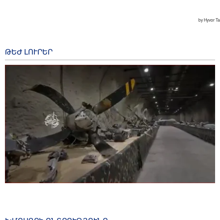
ԹԵԺ ԼՈՒՐԵՐ
Eurasia Times․ Իրանական անօդաչու սարքերի
«ռազմավարական ավարը» կարող է նպաստել
ռազմական կարողությունների բարելավմանը