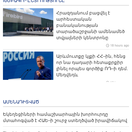
ԽՄԲԱԳՐԻ ԸՆՏՐՈՒԹՅՈՒՆԸ
42 minutes ago
Հրազդանում բացվել է
Պարսից ծոցում ԱՄՆ-ի ռազմակայանները նույնպես
արհեստական
չեն երաշխավորում արաբական երկրների
բանականության
անվտանգությունը
տարածաշրջանի ամենամեծ
տվյալների կենտրոնը
The Washington Post․ Իրանի հետ պատերազմի արժեքը
18 hours ago
յուրաքանչյուր ամերիկացու համար հասել է հազար
դոլարի
Արևմուտքը կլքի ՀՀ–ին, հենց
որ նա դադարի հետաքրքիր
Ամերիկացի հետազոտող․ ԱՄՆ-ի բանակն ի վիճակի
լինել որպես գործիք ՌԴ–ի դեմ.
չէ վերաբացել Հորմուզի նեղուցը
Մեդվեդև
18 hours ago
Վերլուծություն- Փաշինյանի զգուշավոր շրջադարձը․
Հայաստանը հայտնվել է Եվրասիայի և Եվրոպայի
TRIP ծրագրով 120 մլն եվրո
միջև
ներդրում՝ Հայաստանի մի
ԱՄԵՆԱԴԻՏՎԱԾ
շարք զբոսաշրջային
կլաստերների զարգացման
Եկեղեցիների համաշխարհային խորհուրդը
համար
մտահոգված է ՀԱԵ–ի շուրջ ստեղծված իրավիճակով
2 days ago