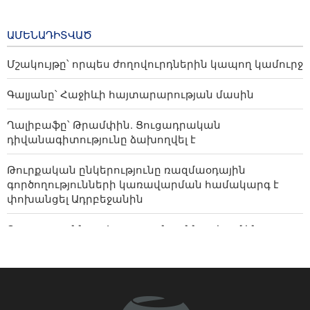
6 hours ago
գործողությունները թուլացնում են Գազայի
հրադադարը
Թուրքական ընկերությունը
ԱՄԵՆԱԴԻՏՎԱԾ
ռազմաօդային
գործողությունների
Մշակույթը՝ որպես ժողովուրդներին կապող կամուրջ
կառավարման համակարգ է
փոխանցել Ադրբեջանին
Գալյանը՝ Հաջիևի հայտարարության մասին
20 hours ago
Ղալիբաֆը՝ Թրամփին. Ցուցադրական
դիվանագիտությունը ձախողվել է
Թուրքական ընկերությունը ռազմաօդային
գործողությունների կառավարման համակարգ է
փոխանցել Ադրբեջանին
Ռուսաստանն ու Հայաստանը քննարկում են
Կապանում և Վլադիկավկազում դիվանագիտական
ներկայացուցչություններ բացելու հարցը․ ՌԴ ԱԳՆ
Սիոնիստական ռեժիմը ավիահարվածներ և
հրետանային հարվածներ է հասցրել Հարավային