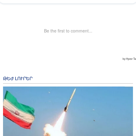
ԹԵԺ ԼՈՒՐԵՐ