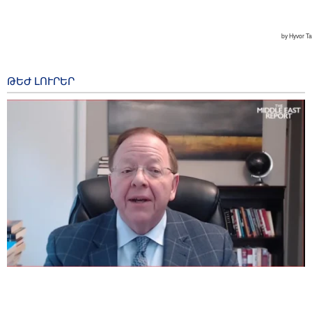
ԹԵԺ ԼՈՒՐԵՐ
Ամերիկացի հետազոտող․ ԱՄՆ-ի բանակն ի վիճակի
չէ վերաբացել Հորմուզի նեղուցը