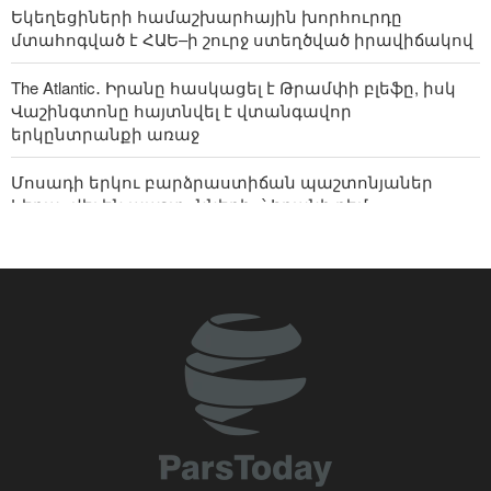
Եկեղեցիների համաշխարհային խորհուրդը
մտահոգված է ՀԱԵ–ի շուրջ ստեղծված իրավիճակով
The Atlantic․ Իրանը հասկացել է Թրամփի բլեֆը, իսկ
Վաշինգտոնը հայտնվել է վտանգավոր
երկընտրանքի առաջ
Մոսադի երկու բարձրաստիճան պաշտոնյաներ
հեռացվել են պաշտոններից՝ Իրանի դեմ
գործողություններում ձախողումների պատճառով
Արաղչին դիմել է հարևաններին․ ժամանակն է
ապավինել ինքներս մեզ և իրական եղբայրություն
հաստատել
Իրանը և Ադրբեջանը համաձայնության են եկել
սպորտի և երիտասարդության ոլորտներում
համագործակցության ընդլայնման շուրջ
Մեկնաբանություն- ինչո՞ւ ԱՄՆ-ում սիոնիստական
լոբբին այլևս նախկինի ազդեցությունը չունի