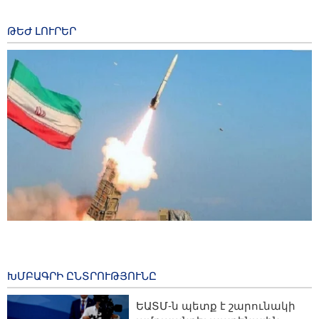
ԹԵԺ ԼՈՒՐԵՐ
Իրանը զգալիորեն մեծացնում է իր հրթիռային
հնարավորությունները
4 hours ago
ԽՄԲԱԳՐԻ ԸՆՏՐՈՒԹՅՈՒՆԸ
ԵԱՏՄ երկրների վարչապետները Ղրղզստանում 3
ԵԱՏՄ-ն պետք է շարունակի
առանցքային փաստաթուղթ են ստորագրել