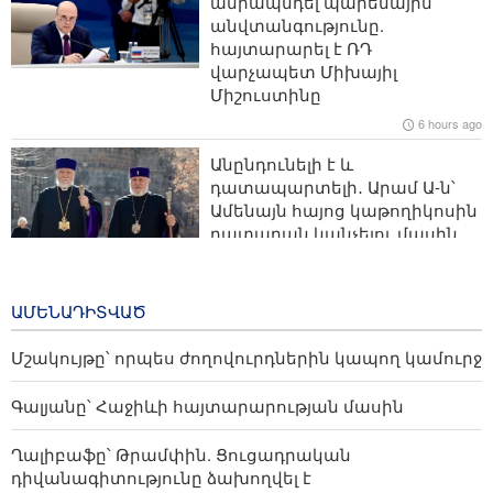
ամրապնդել պարենային
անվտանգությունը.
Սյունիքը մշակութային տեսանկյունից
հայտարարել է ՌԴ
առանձնահատուկ կարևորություն ունի Իրանի
վարչապետ Միխայիլ
Իսլամական Հանրապետության համար. Մոհամմադ
Միշուստինը
Ասադի Մոհավեդ
6 hours ago
Գեներալ Ռեզային՝ ԱՄՆ-ին․ Մենք թույլ չենք տա
Անընդունելի է և
Հորմուզի նեղուցում երկրորդ ուղի ստեղծել
դատապարտելի․ Արամ Ա-ն՝
Ամենայն հայոց կաթողիկոսին
8 արաբական և իսլամական երկրներ հրապարակել
դատարան կանչելու մասին
են համատեղ հայտարարություն․ Իսրայելի
6 hours ago
գործողությունները թուլացնում են Գազայի
հրադադարը
Թուրքական ընկերությունը
ԱՄԵՆԱԴԻՏՎԱԾ
ռազմաօդային
գործողությունների
Մշակույթը՝ որպես ժողովուրդներին կապող կամուրջ
կառավարման համակարգ է
փոխանցել Ադրբեջանին
Գալյանը՝ Հաջիևի հայտարարության մասին
20 hours ago
Ղալիբաֆը՝ Թրամփին. Ցուցադրական
դիվանագիտությունը ձախողվել է