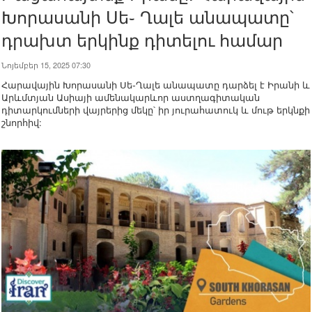
Խորասանի Սե֊ Ղալե անապատը՝
դրախտ երկինք դիտելու համար
Նոյեմբեր 15, 2025 07:30
Հարավային Խորասանի Սե֊Ղալե անապատը դարձել է Իրանի և
Արևմտյան Ասիայի ամենակարևոր աստղագիտական ​​
դիտարկումների վայրերից մեկը՝ իր յուրահատուկ և մութ երկնքի
շնորհիվ: