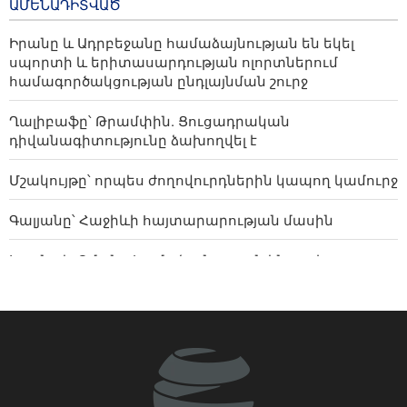
ԱՄԵՆԱԴԻՏՎԱԾ
համաձայնության են եկել
սպորտի և
Իրանը և Ադրբեջանը համաձայնության են եկել
երիտասարդության
սպորտի և երիտասարդության ոլորտներում
ոլորտներում
համագործակցության ընդլայնման շուրջ
համագործակցության
ընդլայնման շուրջ
Ղալիբաֆը՝ Թրամփին. Ցուցադրական
8 hours ago
դիվանագիտությունը ձախողվել է
Մշակույթը՝ որպես ժողովուրդներին կապող կամուրջ
Գալյանը՝ Հաջիևի հայտարարության մասին
Իրանը և Օմանը համաձայնության են գալիս
Հորմուզի հարցում, սակայն ոչ Դոնալդ Թրամփի
պահանջած ձևաչափով
Թուրքական ընկերությունը ռազմաօդային
գործողությունների կառավարման համակարգ է
փոխանցել Ադրբեջանին