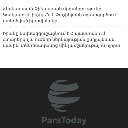
Հնդկաստան-Չինաստան մրցակցությունը
Կովկասում. ինչպե՞ս է Փաշինյանն օգտագործում
ստեղծված իրավիճակը
Իրանը նախազգուշացնում է Հայաստանում
օտարերկրյա ուժերի ներկայության ընդլայնման
մասին՝ տնտեսականից մինչև մշակութային ոլորտ
«Ռոսատոմի» մասնագետներն վերադառնում են
«Բուշեր» ԱԷԿ․ առաջին 5 հոգին արդեն ժամանել են
Իրան
Իրանը մտադիր է վավերացնել Կասպից ծովի մասին
կոնվենցիան, որը չի անդրադառնում հատակի
սահմանազատմանը
Մոհսեն Ռեզային նշանակվել է Իրանի Ազգային
անվտանգության բարձրագույն խորհրդում
հեղափոխության առաջնորդի ներկայացուցիչ և
խորհրդի քարտուղար