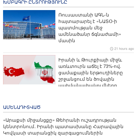
ԽՄԲԱԳՐԻ ԸՆՏՐՈՒԹՅՈՒՆԸ
Արհեստական բանականությունը՝ Իրանի օդային
Ռուսաստանի ԱԳՆ-ն
առայության մեջ․ ներկայացվել է օդատիեզերական
հայտարարել է «ՆԱՏՕ-ի
ոլորտի 5 ռազմավարական ձեռքբերում
պատմության մեջ
ամենածանր ճգնաժամի»
Լահիջանն ու Սիսիանը կդառնան քույր քաղաքներ
մասին
21 hours ago
ԱՄՆ նախկին պաշտպանության նախարար․ Իրանը
պատերազմում առավելություն ունի
Իրանի և Թուրքիայի միջև
առևտուրն աճել է 73%-ով.
Իրանցի պատանիների փայլուն ելույթը Պեկինում․
ցամաքային երթուղիները
Իրանի ռոբոտաշինության ազգային հավաքականը
շրջանցում են ծովային
դարձավ աշխարհի փոխչեմպիոն
սահմանափակումները
21 hours ago
Պատմության մեջ առաջին
ԱՄԵՆԱԴԻՏՎԱԾ
անգամ ՄԱԿ-ի գլխավոր
քարտուղարի պաշտոնում
«Արաքսի միջանցքը» Թեհրանի ուշադրության
կարող է հրեուհի ընտրվել
կենտրոնում․ Իրանի պատասխանը Հարավային
Կովկասի տարանցիկ զարգացումներին
21 hours ago