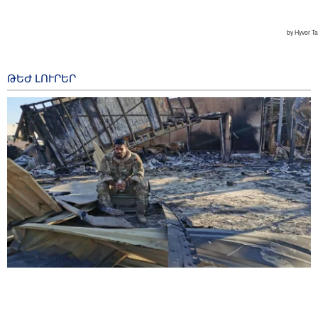
ԹԵԺ ԼՈՒՐԵՐ
Wall Street Journal․ Իրանի հետ պատերազմը
բացահայտել է ԱՄՆ բանակի խոցելի կողմերը
2 hours ago