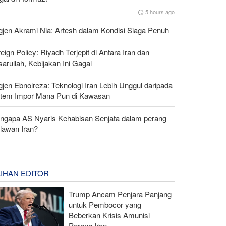
5 hours ago
gjen Akrami Nia: Artesh dalam Kondisi Siaga Penuh
eign Policy: Riyadh Terjepit di Antara Iran dan
arullah, Kebijakan Ini Gagal
gjen Ebnolreza: Teknologi Iran Lebih Unggul daripada
stem Impor Mana Pun di Kawasan
ngapa AS Nyaris Kehabisan Senjata dalam perang
lawan Iran?
LIHAN EDITOR
Trump Ancam Penjara Panjang
untuk Pembocor yang
Beberkan Krisis Amunisi
Perang Iran