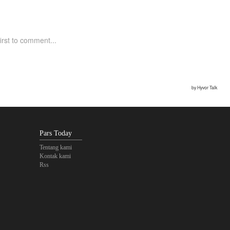
Pars Today
Tentang kami
Kontak kami
Rss