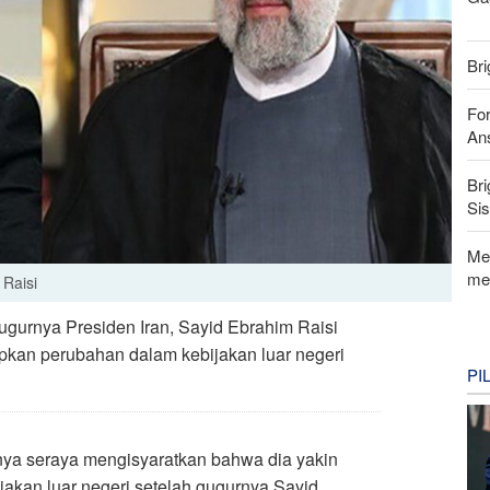
Bri
For
Ans
Bri
Si
Me
me
 Raisi
ugurnya Presiden Iran, Sayid Ebrahim Raisi
kan perubahan dalam kebijakan luar negeri
PI
onya seraya mengisyaratkan bahwa dia yakin
ijakan luar negeri setelah gugurnya Sayid