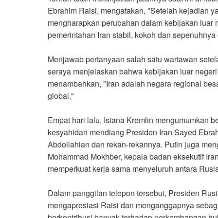
Ebrahim Raisi, mengatakan, "Setelah kejadian yan
mengharapkan perubahan dalam kebijakan luar neg
pemerintahan Iran stabil, kokoh dan sepenuhnya 
Menjawab pertanyaan salah satu wartawan setela
seraya menjelaskan bahwa kebijakan luar negeri 
menambahkan, "Iran adalah negara regional bes
global."
Empat hari lalu, Istana Kremlin mengumumkan 
kesyahidan mendiang Presiden Iran Sayed Ebrahi
Abdollahian dan rekan-rekannya. Putin juga me
Mohammad Mokhber, kepala badan eksekutif Ira
memperkuat kerja sama menyeluruh antara Rusia
Dalam panggilan telepon tersebut, Presiden Ru
mengapresiasi Raisi dan menganggapnya sebagai
berkontribusi banyak terhadap perkembangan hu