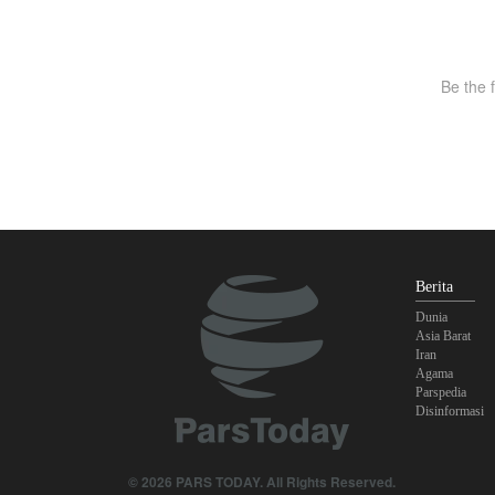
Berita
Dunia
Asia Barat
Iran
Agama
Parspedia
Disinformasi
© 2026 PARS TODAY. All Rights Reserved.