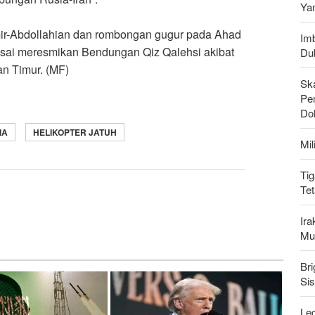
Ya
ir-Abdollahian dan rombongan gugur pada Ahad
Imb
 usai meresmikan Bendungan Qiz Qalehsi akibat
Du
an Timur. (MF)
Sk
Pen
Do
IA
HELIKOPTER JATUH
Mi
Tig
Te
Ir
Mu
Bri
Si
Leg