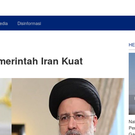
edia
Disinformasi
HE
merintah Iran Kuat
Nat
Pe
Ga