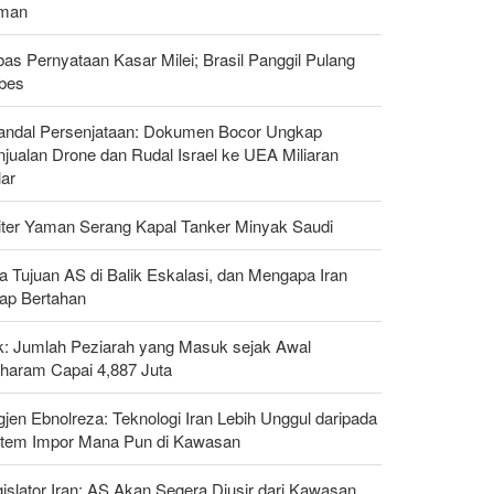
man
as Pernyataan Kasar Milei; Brasil Panggil Pulang
bes
andal Persenjataan: Dokumen Bocor Ungkap
jualan Drone dan Rudal Israel ke UEA Miliaran
lar
liter Yaman Serang Kapal Tanker Minyak Saudi
a Tujuan AS di Balik Eskalasi, dan Mengapa Iran
tap Bertahan
ak: Jumlah Peziarah yang Masuk sejak Awal
haram Capai 4,887 Juta
gjen Ebnolreza: Teknologi Iran Lebih Unggul daripada
stem Impor Mana Pun di Kawasan
islator Iran: AS Akan Segera Diusir dari Kawasan