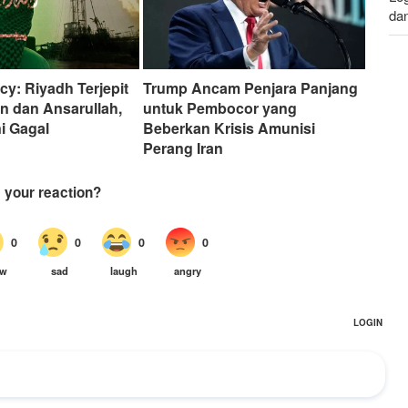
da
Le
da
cy: Riyadh Terjepit
Trump Ancam Penjara Panjang
an dan Ansarullah,
untuk Pembocor yang
ni Gagal
Beberkan Krisis Amunisi
Perang Iran