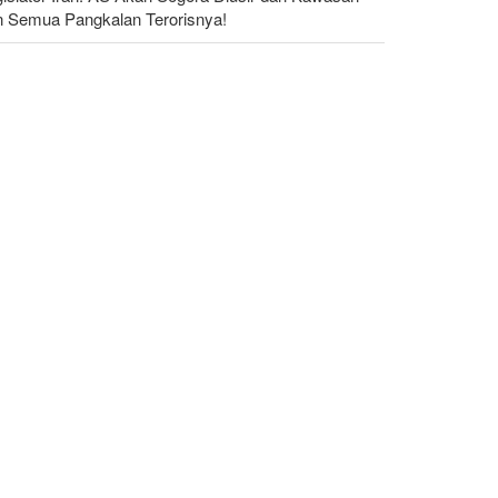
n Semua Pangkalan Terorisnya!
dakan yang Mengguncang UEA; Di Mana Jebel Ali
n Mengapa Itu Penting?