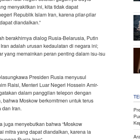
g menyakitkan ini, kita tidak dapat
eri Republik Islam Iran, karena pilar-pilar
dapat diandalkan.”
h berakhirnya dialog Rusia-Belarusia, Putin
Iran adalah urusan kedaulatan di negara ini;
ar yang memainkan peran penting dalam isu-isu
belasungkawa Presiden Rusia menyusul
m Raisi, Menteri Luar Negeri Hossein Amir-
ngatakan dalam panggilan telepon dengan
TE
n, bahwa Moskow berkomitmen untuk terus
 dan Iran
.
Pr
Pu
Ke
sia juga menyebutkan bahwa “Moskow
 mitra yang dapat diandalkan, karena ia
Ar
bungan Rusia-Iran”.