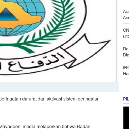
Ar
And
CN
unt
Re
Di
IR
Ha
ringatan darurat dan aktivasi sistem peringatan
PI
Al Mayadeen, media melaporkan bahwa Badan