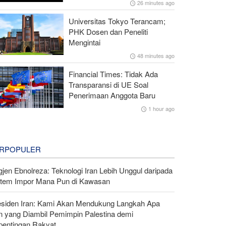
26 minutes ago
Universitas Tokyo Terancam;
PHK Dosen dan Peneliti
Mengintai
48 minutes ago
Financial Times: Tidak Ada
Transparansi di UE Soal
Penerimaan Anggota Baru
1 hour ago
RPOPULER
gjen Ebnolreza: Teknologi Iran Lebih Unggul daripada
stem Impor Mana Pun di Kawasan
esiden Iran: Kami Akan Mendukung Langkah Apa
n yang Diambil Pemimpin Palestina demi
pentingan Rakyat