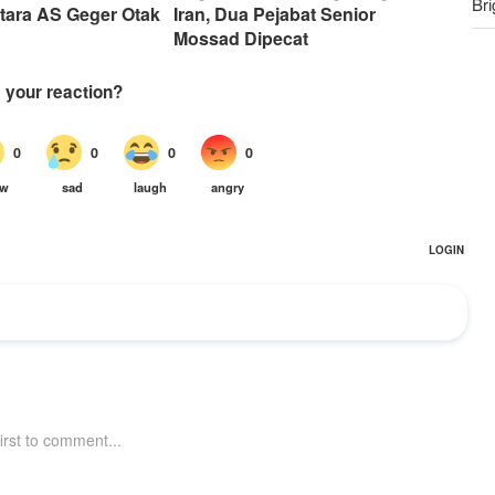
Bri
ntara AS Geger Otak
Iran, Dua Pejabat Senior
Mossad Dipecat
Sa
ya