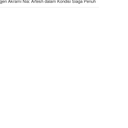
gjen Akrami Nia: Artesh dalam Kondisi Siaga Penuh
nders: Trump Berbahaya Seret AS dalam Perang
ng Menghancurkan