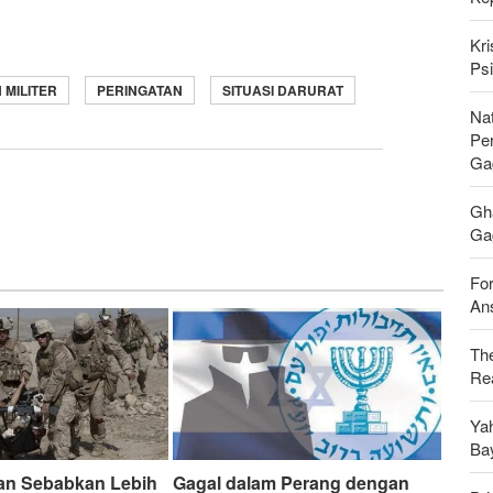
Kri
Psi
MILITER
PERINGATAN
SITUASI DARURAT
Nat
Pe
Ga
Gh
Gag
For
Ans
Th
Rea
Ya
Ba
ran Sebabkan Lebih
Gagal dalam Perang dengan