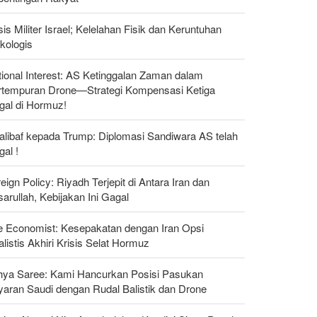
sis Militer Israel; Kelelahan Fisik dan Keruntuhan
kologis
ional Interest: AS Ketinggalan Zaman dalam
rtempuran Drone—Strategi Kompensasi Ketiga
gal di Hormuz!
alibaf kepada Trump: Diplomasi Sandiwara AS telah
al !
eign Policy: Riyadh Terjepit di Antara Iran dan
arullah, Kebijakan Ini Gagal
e Economist: Kesepakatan dengan Iran Opsi
listis Akhiri Krisis Selat Hormuz
hya Saree: Kami Hancurkan Posisi Pasukan
yaran Saudi dengan Rudal Balistik dan Drone