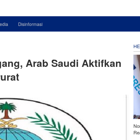
edia
Disinformasi
HE
egang, Arab Saudi Aktifkan
urat
Nor
Rea