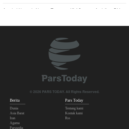
Araghchi kepada Negara Tetangga: Kini Saatnya Andalkan Diri
Sendiri dan Jalin Persaudaraan Sejati
Mengapa Seluruh Hubungan dengan Israel Harus Dihentikan?
Joe Kent: Komunitas Intelijen AS Tahu Iran Tidak Buat Nuklir, Tapi
Suara Mereka Dibungkam
Anggota Senior Ansarullah: Pernyataan DK PBB Tidak Layak
Diperhatikan
Legislator Irak: AS Sumber Utama Instabilitas di Kawasan
Mengapa Lobi Zionis di Amerika Tidak Lagi Seefektif Dulu?
© 2026 PARS TODAY. All Rights Reserved.
Berita
Pars Today
Dunia
Tentang kami
Asia Barat
Kontak kami
Iran
Rss
Agama
Parspedia