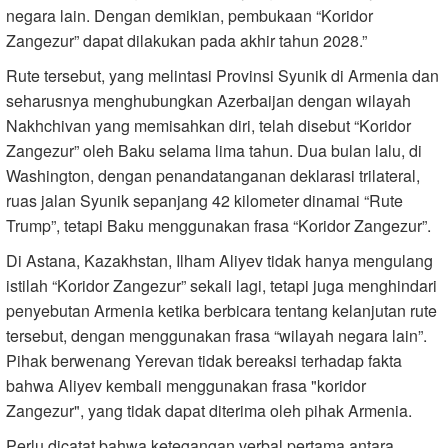
negara lain. Dengan demikian, pembukaan “Koridor
Zangezur” dapat dilakukan pada akhir tahun 2028.”
Rute tersebut, yang melintasi Provinsi Syunik di Armenia dan
seharusnya menghubungkan Azerbaijan dengan wilayah
Nakhchivan yang memisahkan diri, telah disebut “Koridor
Zangezur” oleh Baku selama lima tahun. Dua bulan lalu, di
Washington, dengan penandatanganan deklarasi trilateral,
ruas jalan Syunik sepanjang 42 kilometer dinamai “Rute
Trump”, tetapi Baku menggunakan frasa “Koridor Zangezur”.
Di Astana, Kazakhstan, Ilham Aliyev tidak hanya mengulang
istilah “Koridor Zangezur” sekali lagi, tetapi juga menghindari
penyebutan Armenia ketika berbicara tentang kelanjutan rute
tersebut, dengan menggunakan frasa “wilayah negara lain”.
Pihak berwenang Yerevan tidak bereaksi terhadap fakta
bahwa Aliyev kembali menggunakan frasa "koridor
Zangezur", yang tidak dapat diterima oleh pihak Armenia.
Perlu dicatat bahwa ketegangan verbal pertama antara