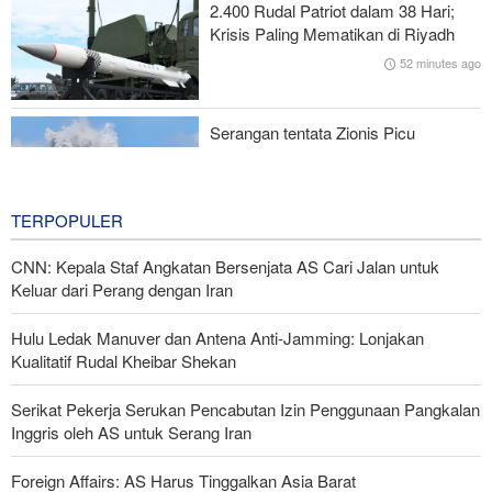
2.400 Rudal Patriot dalam 38 Hari;
Krisis Paling Mematikan di Riyadh
Menuju Pendidikan Tinggi Global; Iran-Indonesia Sepakati Kerja
52 minutes ago
Sama STEM
Serangan tentata Zionis Picu
Ledakan Besar dan Kebakaran di
Lebanon Selatan
2 hours ago
TERPOPULER
CNN: Kepala Staf Angkatan Bersenjata AS Cari Jalan untuk
Keluar dari Perang dengan Iran
Hulu Ledak Manuver dan Antena Anti-Jamming: Lonjakan
Kualitatif Rudal Kheibar Shekan
Serikat Pekerja Serukan Pencabutan Izin Penggunaan Pangkalan
Inggris oleh AS untuk Serang Iran
Foreign Affairs: AS Harus Tinggalkan Asia Barat