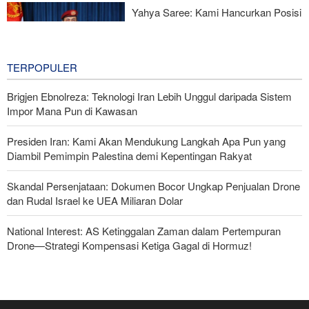
Yahya Saree: Kami Hancurkan Posisi
Pasukan Bayaran Saudi dengan
Rudal Balistik dan Drone
3 hours ago
TERPOPULER
Brigjen Ebnolreza: Teknologi Iran Lebih Unggul daripada Sistem
Impor Mana Pun di Kawasan
Presiden Iran: Kami Akan Mendukung Langkah Apa Pun yang
Diambil Pemimpin Palestina demi Kepentingan Rakyat
Skandal Persenjataan: Dokumen Bocor Ungkap Penjualan Drone
dan Rudal Israel ke UEA Miliaran Dolar
National Interest: AS Ketinggalan Zaman dalam Pertempuran
Drone—Strategi Kompensasi Ketiga Gagal di Hormuz!
Legislator Iran: AS Akan Segera Diusir dari Kawasan dan Semua
Pangkalan Terorisnya!