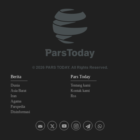
Foreign Policy: Riyadh Terjepit di Antara Iran dan Ansarullah,
Kebijakan Ini Gagal
Brigjen Akrami Nia: Artesh dalam Kondisi Siaga Penuh
Ghalibaf kepada Trump: Diplomasi Sandiwara AS telah Gagal !
The Economist: Kesepakatan dengan Iran Opsi Realistis Akhiri
Krisis Selat Hormuz
© 2026 PARS TODAY. All Rights Reserved.
Trump Ancam Penjara Panjang untuk Pembocor yang Beberkan
Berita
Pars Today
Krisis Amunisi Perang Iran
Dunia
Tentang kami
Asia Barat
Kontak kami
Iran
Rss
Agama
Parspedia
Disinformasi