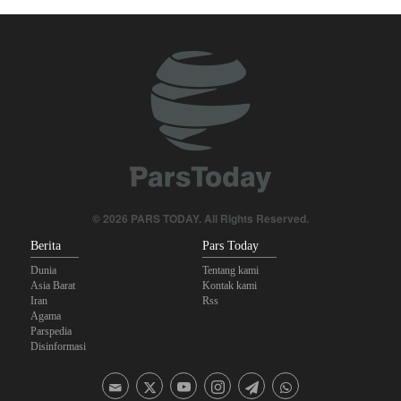
Pemilu Majelis Syura Islami Iran ke-10, dan pemilu dewan ahli
kepemimpinan ke-5 akan digelar pada 7 Esfand 1394 Hs yang
bertepatan dengan 26 Februari 2016. Dua pemilu tersebut memiliki
kedudukan khusus di Iran.
© 2026 PARS TODAY. All Rights Reserved.
Berita
Pars Today
Dunia
Tentang kami
Asia Barat
Kontak kami
Iran
Rss
Agama
Parspedia
Disinformasi