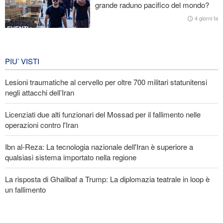
grande raduno pacifico del mondo?
Lesioni traumatiche al cervello per oltre 700 militari statunitensi
negli attacchi dell’Iran
4 giorni fa
EVENTI
Iran in lutto per la celebrazione di
Arbain
PIU’ VISTI
4 giorni fa
Lesioni traumatiche al cervello per oltre 700 militari statunitensi
EVENTI
negli attacchi dell’Iran
Licenziati due alti funzionari del Mossad per il fallimento nelle
operazioni contro l'Iran
Ibn al-Reza: La tecnologia nazionale dell'Iran è superiore a
qualsiasi sistema importato nella regione
La risposta di Ghalibaf a Trump: La diplomazia teatrale in loop è
un fallimento
Gharibabadi: L'intesa tra Iran e Oman non significa la completa
riapertura dello Stretto di Hormuz