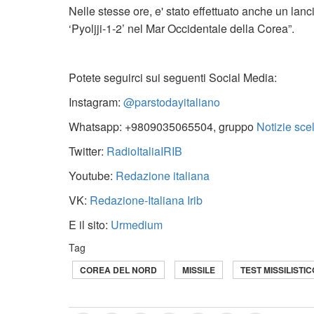
Nelle stesse ore, e' stato effettuato anche un lanc
‘Pyoljji-1-2’ nel Mar Occidentale della Corea”.
Potete seguirci sui seguenti Social Media:
Instagram:
@parstodayitaliano
Whatsapp: +9809035065504, gruppo
Notizie sce
Twitter:
RadioItaliaIRIB
Youtube:
Redazione italiana
VK:
Redazione-Italiana Irib
E il sito:
Urmedium
Tag
COREA DEL NORD
MISSILE
TEST MISSILISTIC