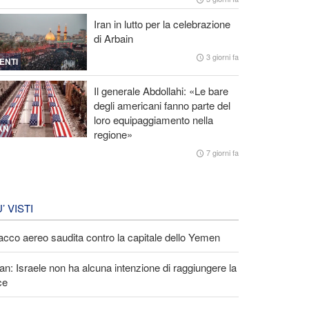
Iran in lutto per la celebrazione
di Arbain
3 giorni fa
ENTI
Il generale Abdollahi: «Le bare
degli americani fanno parte del
loro equipaggiamento nella
AN
regione»
7 giorni fa
U’ VISTI
acco aereo saudita contro la capitale dello Yemen
an: Israele non ha alcuna intenzione di raggiungere la
ce