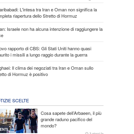
ribabadi: L'intesa tra Iran e Oman non significa la
pleta riapertura dello Stretto di Hormuz
an: Israele non ha alcuna intenzione di raggiungere la
ce
vo rapporto di CBS: Gli Stati Uniti hanno quasi
urito i missili a lungo raggio durante la guerra
haei: Il clima dei negoziati tra Iran e Oman sullo
etto di Hormuz è positivo
TIZIE SCELTE
Cosa sapete dell’Arbaeen, il più
grande raduno pacifico del
mondo?
ENTI
3 giorni fa