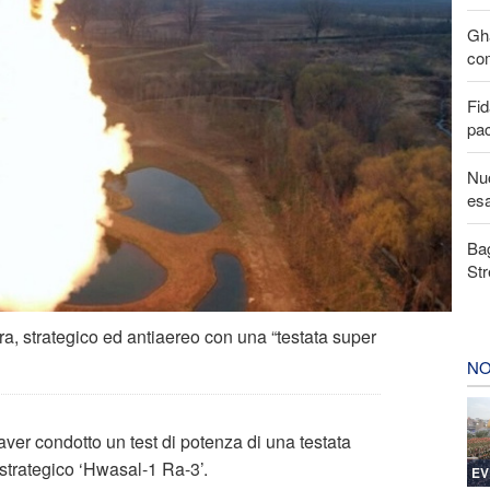
Gha
com
Fid
pa
Nuo
esa
Bag
Str
ra, strategico ed antiaereo con una “testata super
NO
er condotto un test di potenza di una testata
 strategico ‘Hwasal-1 Ra-3’.
EV