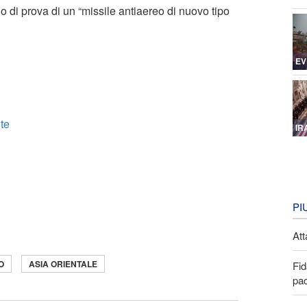
io di prova di un “missile antiaereo di nuovo tipo
EV
lte
IR
PI
Att
O
ASIA ORIENTALE
Fid
pa