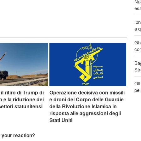
Nuo
esa
Ibn
a q
Gha
com
Bag
Str
Olt
pel
 il ritiro di Trump di
Operazione decisiva con missili
an e la riduzione dei
e droni del Corpo delle Guardie
cettori statunitensi
della Rivoluzione Islamica in
risposta alle aggressioni degli
Stati Uniti