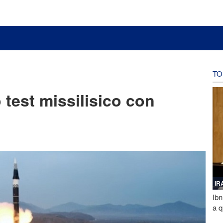
TO
 test missilisico con
IR
Ibn
a q