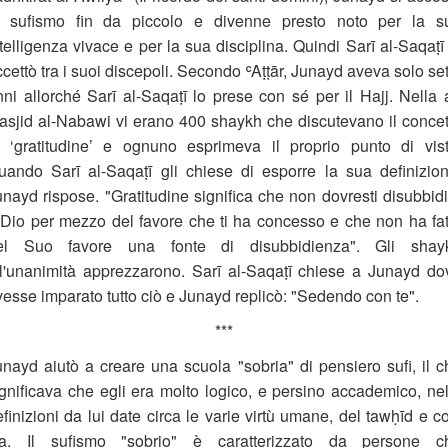
l sufismo fin da piccolo e divenne presto noto per la s
telligenza vivace e per la sua disciplina. Quindi Sarī al-Saqaṭī
cettò tra i suoi discepoli. Secondo ʿAṭṭār, Junayd aveva solo se
nni allorché Sarī al-Saqaṭī lo prese con sé per il Hajj. Nella a
asjid al-Nabawi vi erano 400 shaykh che discutevano il concet
i ‘gratitudine’ e ognuno esprimeva il proprio punto di vist
uando Sarī al-Saqaṭī gli chiese di esporre la sua definizion
unayd rispose. "Gratitudine significa che non dovresti disubbidi
 Dio per mezzo del favore che ti ha concesso e che non ha fat
el Suo favore una fonte di disubbidienza". Gli shay
ll'unanimità apprezzarono. Sarī al-Saqaṭī chiese a Junayd do
vesse imparato tutto ciò e Junayd replicò: "Sedendo con te".
***
unayd aiutò a creare una scuola "sobria" di pensiero sufi, il c
ignificava che egli era molto logico, e persino accademico, nel
finizioni da lui date circa le varie virtù umane, del tawḥīd e c
ia. Il sufismo "sobrio" è caratterizzato da persone c