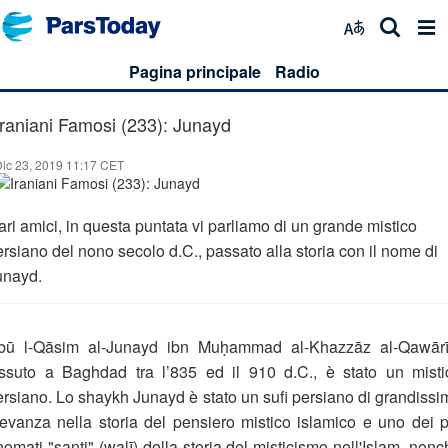
Pagina principale
Radio
Iraniani Famosi (233): Junayd
ic 23, 2019 11:17 CET
ri amici, in questa puntata vi parliamo di un grande mistico
rsiano del nono secolo d.C., passato alla storia con il nome di
unayd.
bū l-Qāsim al-Junayd ibn Muḥammad al-Khazzāz al-Qawārīr
issuto a Baghdad tra l’835 ed il 910 d.C., è stato un misti
ersiano. Lo shaykh Junayd è stato un sufi persiano di grandissi
ilevanza nella storia del pensiero mistico islamico e uno dei p
nomati "santi" (walī) della storia del misticismo nell'Islam, non