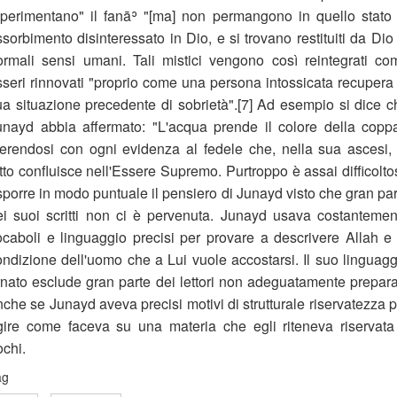
sperimentano" il fanāʾ "[ma] non permangono in quello stato 
sorbimento disinteressato in Dio, e si trovano restituiti da Dio
ormali sensi umani. Tali mistici vengono così reintegrati co
sseri rinnovati "proprio come una persona intossicata recupera 
ua situazione precedente di sobrietà".[7] Ad esempio si dice c
unayd abbia affermato: "L'acqua prende il colore della coppa
iferendosi con ogni evidenza al fedele che, nella sua ascesi, 
tto confluisce nell'Essere Supremo. Purtroppo è assai difficolto
sporre in modo puntuale il pensiero di Junayd visto che gran par
ei suoi scritti non ci è pervenuta. Junayd usava costantemen
ocaboli e linguaggio precisi per provare a descrivere Allah e 
ondizione dell'uomo che a Lui vuole accostarsi. Il suo linguagg
rnato esclude gran parte dei lettori non adeguatamente preparat
che se Junayd aveva precisi motivi di strutturale riservatezza p
gire come faceva su una materia che egli riteneva riservata
ochi.
ag