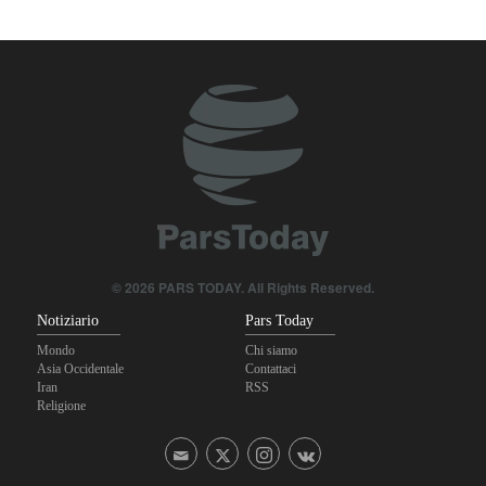
un fallimento
Gharibabadi: L'intesa tra Iran e Oman non significa la completa
riapertura dello Stretto di Hormuz
Se non avessimo sacrificato i giapponesi, il futuro del mondo
sarebbe stato pieno di guerre! Immagini selezionate
nell'anniversario del massacro atomico di Hiroshima
© 2026 PARS TODAY. All Rights Reserved.
Notiziario
Pars Today
Mondo
Chi siamo
Asia Occidentale
Contattaci
Iran
RSS
Religione