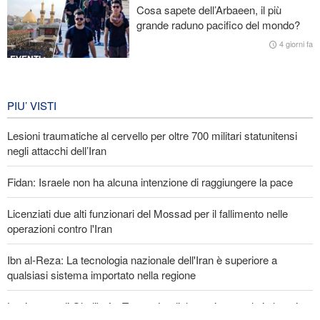
Cosa sapete dell’Arbaeen, il più
Gharibabadi: L'intesa tra Iran e Oman non significa la completa
grande raduno pacifico del mondo?
riapertura dello Stretto di Hormuz
4 giorni fa
EVENTI
Iran in lutto per la celebrazione di
Arbain
PIU’ VISTI
4 giorni fa
Lesioni traumatiche al cervello per oltre 700 militari statunitensi
EVENTI
negli attacchi dell’Iran
Fidan: Israele non ha alcuna intenzione di raggiungere la pace
Licenziati due alti funzionari del Mossad per il fallimento nelle
operazioni contro l'Iran
Ibn al-Reza: La tecnologia nazionale dell'Iran è superiore a
qualsiasi sistema importato nella regione
La risposta di Ghalibaf a Trump: La diplomazia teatrale in loop è