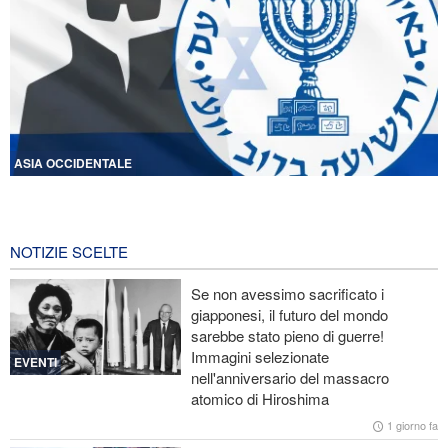
ASIA OCCIDENTALE
Licenziati due alti funzionari del Mossad per il fallimento nelle
operazioni contro l'Iran
14 ore fa
NOTIZIE SCELTE
Lesioni traumatiche al cervello per oltre 700 militari statunitensi
Se non avessimo sacrificato i
negli attacchi dell’Iran
giapponesi, il futuro del mondo
sarebbe stato pieno di guerre!
La risposta di Ghalibaf a Trump: La diplomazia teatrale in loop è
Immagini selezionate
un fallimento
EVENTI
nell'anniversario del massacro
atomico di Hiroshima
Ibn al-Reza: La tecnologia nazionale dell'Iran è superiore a
qualsiasi sistema importato nella regione
1 giorno fa