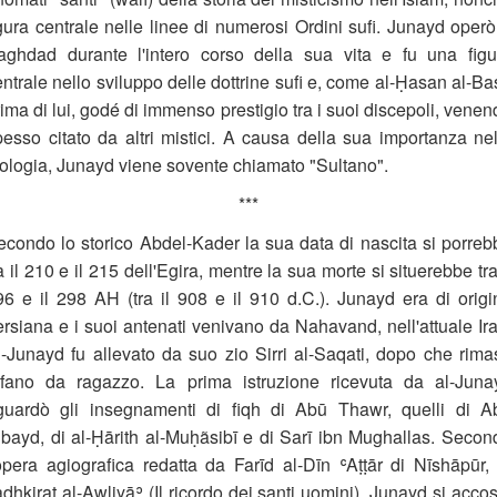
igura centrale nelle linee di numerosi Ordini sufi. Junayd operò
aghdad durante l'intero corso della sua vita e fu una figu
ntrale nello sviluppo delle dottrine sufi e, come al-Ḥasan al-Ba
ima di lui, godé di immenso prestigio tra i suoi discepoli, vene
pesso citato da altri mistici. A causa della sua importanza nel
eologia, Junayd viene sovente chiamato "Sultano".
***
econdo lo storico Abdel-Kader la sua data di nascita si porreb
a il 210 e il 215 dell'Egira, mentre la sua morte si situerebbe tra
96 e il 298 AH (tra il 908 e il 910 d.C.). Junayd era di origi
ersiana e i suoi antenati venivano da Nahavand, nell'attuale Ira
l-Junayd fu allevato da suo zio Sirri al-Saqati, dopo che rima
rfano da ragazzo. La prima istruzione ricevuta da al-Juna
iguardò gli insegnamenti di fiqh di Abū Thawr, quelli di A
Ubayd, di al-Ḥārith al-Muḥãsibī e di Sarī ibn Mughallas. Secon
'opera agiografica redatta da Farīd al-Dīn ʿAṭṭār di Nīshāpūr, 
dhkirat al-Awliyāʾ (Il ricordo dei santi uomini), Junayd si acco