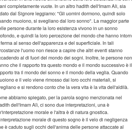
ni completamente vuote. In un altro hadith dell'Imam Ali, sia
odato dal Signore leggiamo: "Gli uomini dormono, quindi solo
uando muoiono, si svegliano dal loro sonno". La maggior parte
elle persone durante la loro esistenza vivono in un sonno
rofondo, e quindi la loro percezione del mondo che hanno intor
 ferma al senso dell'apparenza e del superficiale. In tali
rcostanze l'uomo non riesce a capire che altri eventi stanno
cadendo al di fuori del mondo dei sogni. Inoltre, le persone non
anno che il rapporto tra questo mondo e il mondo successivo è il
apporto tra il mondo del sonno e il mondo della veglia. Quando
oiono e il velo viene rimosso dai loro occhi materiali, si
egliano e si rendono conto che la vera vita è la vita dell'aldilà.
ome abbiamo spiegato, per la parola sogno menzionata nel
dith dell'Imam Alì, ci sono due interpretazioni, una è
'interpretazione morale e l'altra è di natura gnostica.
interpretazione morale di questo sogno è il velo di negligenza
e è caduto sugli occhi dell'anima delle persone attaccate al