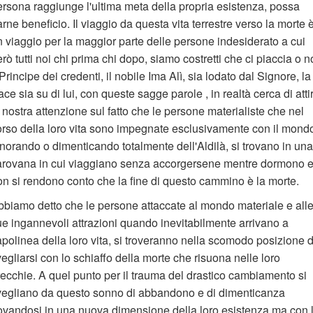
ersona raggiunge l'ultima meta della propria esistenza, possa
arne beneficio. Il viaggio da questa vita terrestre verso la morte 
n viaggio per la maggior parte delle persone indesiderato a cui
rò tutti noi chi prima chi dopo, siamo costretti che ci piaccia o n
 Principe dei credenti, il nobile Ima Alì, sia lodato dal Signore, la
ce sia su di lui, con queste sagge parole , in realtà cerca di atti
 nostra attenzione sul fatto che le persone materialiste che nel
orso della loro vita sono impegnate esclusivamente con il mond
norando o dimenticando totalmente dell'Aldilà, si trovano in una
arovana in cui viaggiano senza accorgersene mentre dormono 
on si rendono conto che la fine di questo cammino è la morte.
bbiamo detto che le persone attaccate al mondo materiale e all
ue ingannevoli attrazioni quando inevitabilmente arrivano a
polinea della loro vita, si troveranno nella scomodo posizione d
egliarsi con lo schiaffo della morte che risuona nelle loro
recchie. A quel punto per il trauma del drastico cambiamento si
vegliano da questo sonno di abbandono e di dimenticanza
rovandosi in una nuova dimensione della loro esistenza ma con 