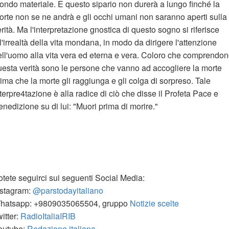
ondo materiale. E questo sipario non durerà a lungo finché la
orte non se ne andrà e gli occhi umani non saranno aperti sulla
rità. Ma l'interpretazione gnostica di questo sogno si riferisce
l'irrealtà della vita mondana, in modo da dirigere l'attenzione
ell'uomo alla vita vera ed eterna e vera. Coloro che comprendo
uesta verità sono le persone che vanno ad accogliere la morte
ima che la morte gli raggiunga e gli colga di sorpreso. Tale
terpre4tazione è alla radice di ciò che disse il Profeta Pace e
nedizione su di lui: "Muori prima di morire."
otete seguirci sui seguenti Social Media:
nstagram:
@parstodayitaliano
hatsapp: +9809035065504, gruppo
Notizie scelte
itter:
RadioItaliaIRIB
outube:
Redazione italiana