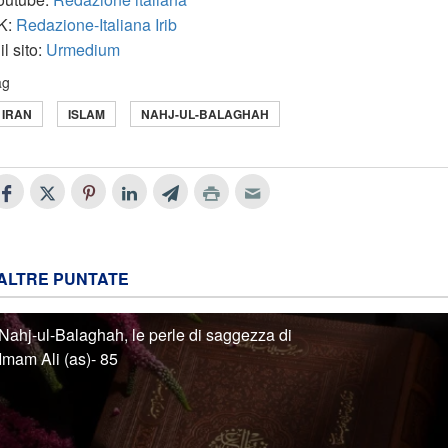
K:
Redazione-Italiana Irib
il sito:
Urmedium
ag
IRAN
ISLAM
NAHJ-UL-BALAGHAH
ALTRE PUNTATE
Nahj-ul-Balaghah, le perle di saggezza di
Imam Ali (as)- 85