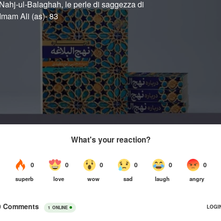
Nahj-ul-Balaghah, le perle di saggezza di
Imam Ali (as)- 83