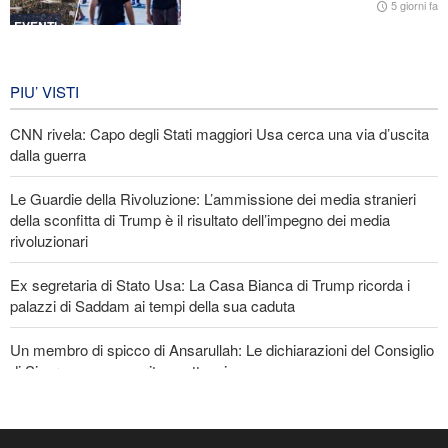
5 giorni fa
EVENTI
Iran in lutto per la celebrazione di
Arbain
PIU’ VISTI
5 giorni fa
CNN rivela: Capo degli Stati maggiori Usa cerca una via d’uscita
EVENTI
dalla guerra
Le Guardie della Rivoluzione: L’ammissione dei media stranieri
della sconfitta di Trump è il risultato dell’impegno dei media
rivoluzionari
Ex segretaria di Stato Usa: La Casa Bianca di Trump ricorda i
palazzi di Saddam ai tempi della sua caduta
Un membro di spicco di Ansarullah: Le dichiarazioni del Consiglio
di Sicurezza non meritano attenzione
Araghchi ai Paesi vicini: È tempo di contare solo su noi stessi e di
abbracciare la vera fratellanza