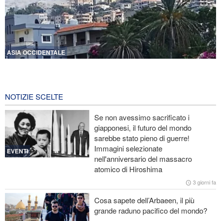
ASIA OCCIDENTALE
Violente esplosioni nel sud del Libano e vasti incendi
5 ore fa
NOTIZIE SCELTE
Portavoce dell’Esercito iraniano: L’ordine iraniano nello Stretto di
Hormuz è irreversibile
Se non avessimo sacrificato i
giapponesi, il futuro del mondo
Ex segretaria di Stato Usa: La Casa Bianca di Trump ricorda i
sarebbe stato pieno di guerre!
palazzi di Saddam ai tempi della sua caduta
Immagini selezionate
EVENTI
nell'anniversario del massacro
CNN rivela: Capo degli Stati maggiori Usa cerca una via d’uscita
atomico di Hiroshima
dalla guerra
3 giorni fa
Le Guardie della Rivoluzione: L’ammissione dei media stranieri
Cosa sapete dell’Arbaeen, il più
della sconfitta di Trump è il risultato dell’impegno dei media
grande raduno pacifico del mondo?
rivoluzionari