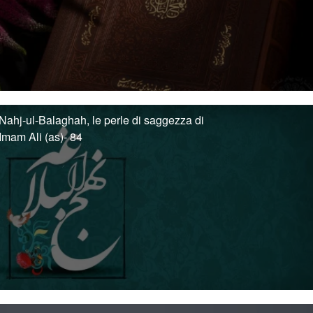
Nahj-ul-Balaghah, le perle di saggezza di
Imam Ali (as)- 84