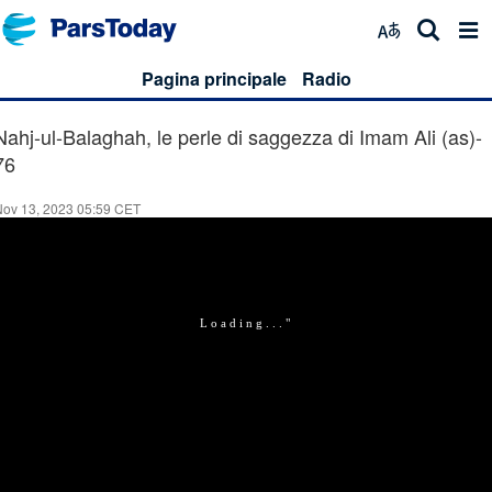
Pagina principale
Radio
Nahj-ul-Balaghah, le perle di saggezza di Imam Ali (as)-
76
Nov 13, 2023 05:59 CET