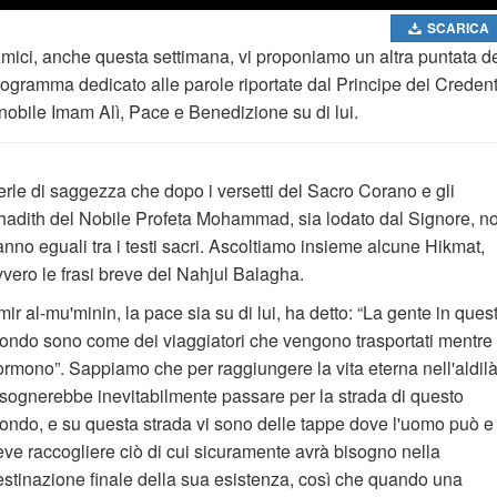
SCARICA
mici, anche questa settimana, vi proponiamo un altra puntata d
rogramma dedicato alle parole riportate dal Principe dei Credent
 nobile Imam Alì, Pace e Benedizione su di lui.
erle di saggezza che dopo i versetti del Sacro Corano e gli
hadith del Nobile Profeta Mohammad, sia lodato dal Signore, n
nno eguali tra i testi sacri. Ascoltiamo insieme alcune Hikmat,
vvero le frasi breve del Nahjul Balagha.
ir al-mu'minin, la pace sia su di lui, ha detto: “La gente in ques
ondo sono come dei viaggiatori che vengono trasportati mentre
ormono”. Sappiamo che per raggiungere la vita eterna nell'aldil
isognerebbe inevitabilmente passare per la strada di questo
ondo, e su questa strada vi sono delle tappe dove l'uomo può e
eve raccogliere ciò di cui sicuramente avrà bisogno nella
estinazione finale della sua esistenza, così che quando una