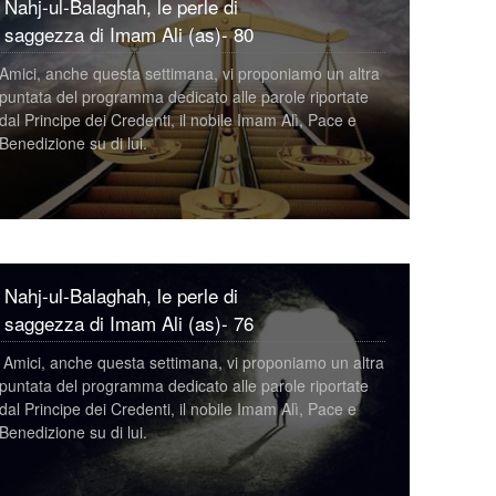
Nahj-ul-Balaghah, le perle di
saggezza di Imam Ali (as)- 80
Amici, anche questa settimana, vi proponiamo un altra
puntata del programma dedicato alle parole riportate
dal Principe dei Credenti, il nobile Imam Alì, Pace e
Benedizione su di lui.
Nahj-ul-Balaghah, le perle di
Nahj-ul-Balaghah, le perle di
saggezza di Imam Ali (as)- 77
saggezza di Imam Ali (as)- 76
Amici, anche questa settimana, vi proponiamo un altra
Amici, anche questa settimana, vi proponiamo un altra
puntata del programma dedicato alle parole riportate
puntata del programma dedicato alle parole riportate
dal Principe dei Credenti, il nobile Imam Alì, Pace e
dal Principe dei Credenti, il nobile Imam Alì, Pace e
Benedizione su di lui.
Benedizione su di lui.