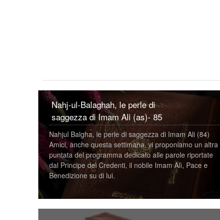
Nahj-ul-Balaghah, le perle di
saggezza di Imam Ali (as)- 85
Nahjul Balgha, le perle di saggezza di Imam Ali (84)
Amici, anche questa settimana, vi proponiamo un altra
puntata del programma dedicato alle parole riportate
dal Principe dei Credenti, il nobile Imam Alì, Pace e
Benedizione su di lui.