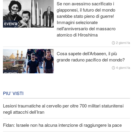
Se non avessimo sacrificato i
abbracciare la vera fratellanza
giapponesi, il futuro del mondo
sarebbe stato pieno di guerre!
Licenziati due alti funzionari del Mossad per il fallimento nelle
Immagini selezionate
operazioni contro l'Iran
EVENTI
nell'anniversario del massacro
atomico di Hiroshima
Lesioni traumatiche al cervello per oltre 700 militari statunitensi
negli attacchi dell’Iran
2 giorni fa
Cosa sapete dell’Arbaeen, il più
La risposta di Ghalibaf a Trump: La diplomazia teatrale in loop è
grande raduno pacifico del mondo?
un fallimento
4 giorni fa
EVENTI
Iran in lutto per la celebrazione di
Arbain
PIU’ VISTI
4 giorni fa
Lesioni traumatiche al cervello per oltre 700 militari statunitensi
EVENTI
negli attacchi dell’Iran
Fidan: Israele non ha alcuna intenzione di raggiungere la pace