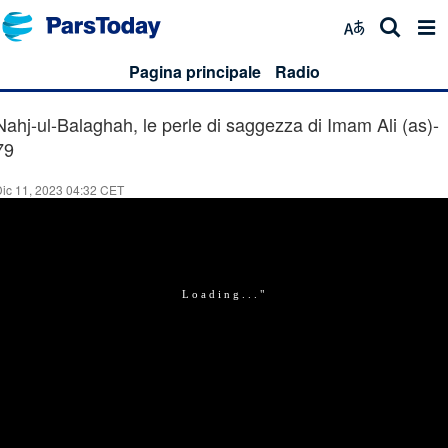
Pagina principale
Radio
Nahj-ul-Balaghah, le perle di saggezza di Imam Ali (as)-
79
ic 11, 2023 04:32 CET