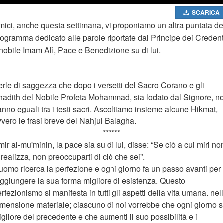
SCARICA
mici, anche questa settimana, vi proponiamo un altra puntata de
rogramma dedicato alle parole riportate dal Principe dei Credent
 nobile Imam Alì, Pace e Benedizione su di lui.
erle di saggezza che dopo i versetti del Sacro Corano e gli
hadith del Nobile Profeta Mohammad, sia lodato dal Signore, n
nno eguali tra i testi sacri. Ascoltiamo insieme alcune Hikmat,
vvero le frasi breve del Nahjul Balagha.
******
ir al-mu'minin, la pace sia su di lui, disse: “Se ciò a cui miri no
 realizza, non preoccuparti di ciò che sei”.
'uomo ricerca la perfezione e ogni giorno fa un passo avanti per
aggiungere la sua forma migliore di esistenza. Questo
rfezionismo si manifesta in tutti gli aspetti della vita umana. nel
imensione materiale; ciascuno di noi vorrebbe che ogni giorno s
gliore del precedente e che aumenti il suo possibilità e i