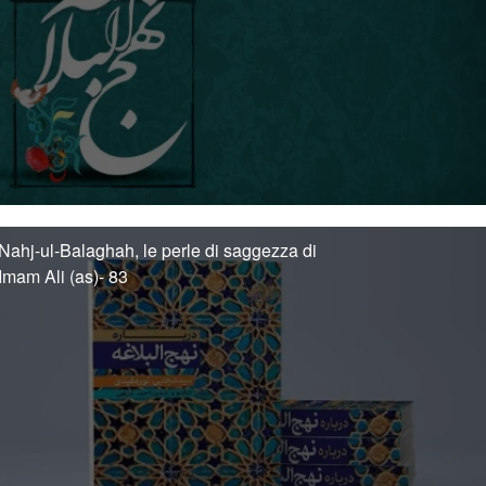
Nahj-ul-Balaghah, le perle di saggezza di
Imam Ali (as)- 83