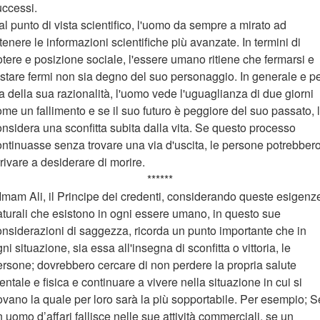
uccessi.
l punto di vista scientifico, l'uomo da sempre a mirato ad
tenere le informazioni scientifiche più avanzate. In termini di
tere e posizione sociale, l'essere umano ritiene che fermarsi e
estare fermi non sia degno del suo personaggio. In generale e p
a della sua razionalità, l'uomo vede l'uguaglianza di due giorni
me un fallimento e se il suo futuro è peggiore del suo passato, 
onsidera una sconfitta subita dalla vita. Se questo processo
ontinuasse senza trovare una via d'uscita, le persone potrebber
rivare a desiderare di morire.
******
'Imam Ali, il Principe dei credenti, considerando queste esigenz
aturali che esistono in ogni essere umano, in questo sue
onsiderazioni di saggezza, ricorda un punto importante che in
ni situazione, sia essa all'insegna di sconfitta o vittoria, le
ersone; dovrebbero cercare di non perdere la propria salute
ntale e fisica e continuare a vivere nella situazione in cui si
ovano la quale per loro sarà la più sopportabile. Per esempio; S
 uomo d’affari fallisce nelle sue attività commerciali, se un