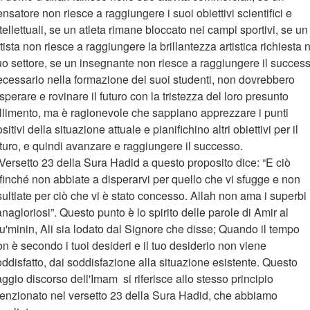
nsatore non riesce a raggiungere i suoi obiettivi scientifici e
tellettuali, se un atleta rimane bloccato nei campi sportivi, se un
tista non riesce a raggiungere la brillantezza artistica richiesta 
uo settore, se un insegnante non riesce a raggiungere il succes
ecessario nella formazione dei suoi studenti, non dovrebbero
sperare e rovinare il futuro con la tristezza del loro presunto
allimento, ma è ragionevole che sappiano apprezzare i punti
sitivi della situazione attuale e pianifichino altri obiettivi per il
uturo, e quindi avanzare e raggiungere il successo.
 Versetto 23 della Sura Hadid a questo proposito dice: “E ciò
finché non abbiate a disperarvi per quello che vi sfugge e non
ultiate per ciò che vi è stato concesso. Allah non ama i superbi
nagloriosi”. Questo punto è lo spirito delle parole di Amir al
u'minin, Ali sia lodato dal Signore che disse; Quando il tempo
n è secondo i tuoi desideri e il tuo desiderio non viene
ddisfatto, dai soddisfazione alla situazione esistente. Questo
ggio discorso dell'Imam si riferisce allo stesso principio
enzionato nel versetto 23 della Sura Hadid, che abbiamo