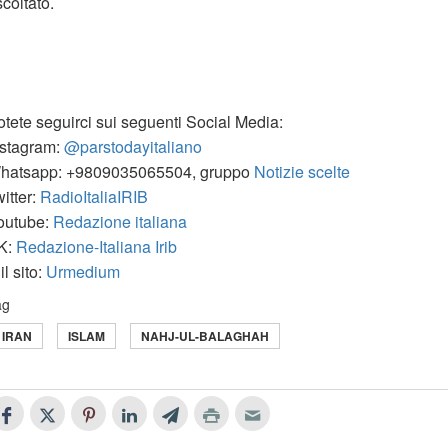
coltato.
otete seguirci sui seguenti Social Media:
nstagram:
@parstodayitaliano
hatsapp: +9809035065504, gruppo
Notizie scelte
itter:
RadioItaliaIRIB
outube:
Redazione italiana
K:
Redazione-Italiana Irib
il sito:
Urmedium
ag
IRAN
ISLAM
NAHJ-UL-BALAGHAH