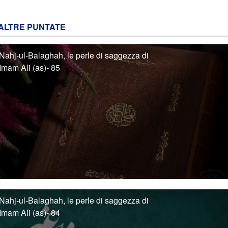
ALTRE PUNTATE
Nahj-ul-Balaghah, le perle di saggezza di
Imam Ali (as)- 85
Nahj-ul-Balaghah, le perle di saggezza di
Imam Ali (as)- 84