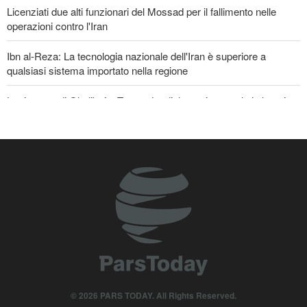
Licenziati due alti funzionari del Mossad per il fallimento nelle
operazioni contro l'Iran
Ibn al-Reza: La tecnologia nazionale dell'Iran è superiore a
qualsiasi sistema importato nella regione
La risposta di Ghalibaf a Trump: La diplomazia teatrale in loop è
un fallimento
Gharibabadi: L'intesa tra Iran e Oman non significa la completa
riapertura dello Stretto di Hormuz
Se non avessimo sacrificato i giapponesi, il futuro del mondo
sarebbe stato pieno di guerre! Immagini selezionate
nell'anniversario del massacro atomico di Hiroshima
Un membro di spicco di Ansarullah: Le dichiarazioni del Consiglio
di Sicurezza non meritano attenzione
Araghchi ai Paesi vicini: È tempo di contare solo su noi stessi e di
© 2026 PARS TODAY. All Rights Reserved.