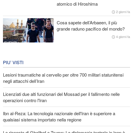
atomico di Hiroshima
Araghchi ai Paesi vicini: È tempo di contare solo su noi stessi e di
2 giorni fa
abbracciare la vera fratellanza
Cosa sapete dell’Arbaeen, il più
grande raduno pacifico del mondo?
Licenziati due alti funzionari del Mossad per il fallimento nelle
operazioni contro l'Iran
4 giorni fa
EVENTI
Iran in lutto per la celebrazione di
Arbain
PIU’ VISTI
4 giorni fa
Lesioni traumatiche al cervello per oltre 700 militari statunitensi
EVENTI
negli attacchi dell’Iran
Licenziati due alti funzionari del Mossad per il fallimento nelle
operazioni contro l'Iran
Ibn al-Reza: La tecnologia nazionale dell'Iran è superiore a
qualsiasi sistema importato nella regione
La risposta di Ghalibaf a Trump: La diplomazia teatrale in loop è