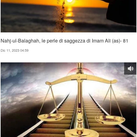
Nahj-ul-Balaghah, le perle di saggezza di Imam Ali (as)- 81
Dic 11, 2023 04:59