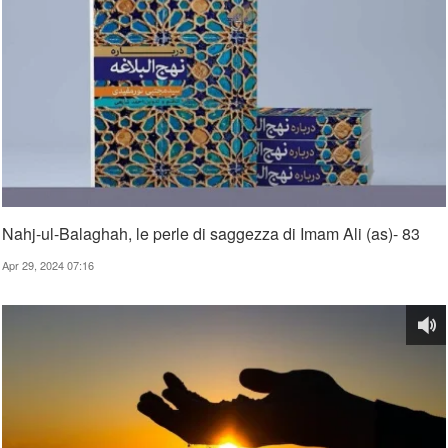
Nahj-ul-Balaghah, le perle di saggezza di Imam Ali (as)- 83
Apr 29, 2024 07:16