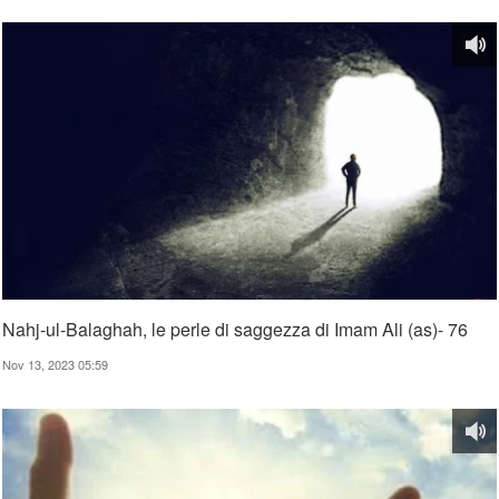
Nahj-ul-Balaghah, le perle di saggezza di Imam Ali (as)- 76
Nov 13, 2023 05:59