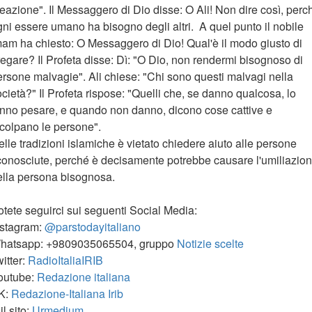
eazione". Il Messaggero di Dio disse: O Ali! Non dire così, perc
gni essere umano ha bisogno degli altri. A quel punto il nobile
mam ha chiesto: O Messaggero di Dio! Qual'è il modo giusto di
regare? Il Profeta disse: Dì: "O Dio, non rendermi bisognoso di
ersone malvagie". Ali chiese: "Chi sono questi malvagi nella
cietà?" Il Profeta rispose: "Quelli che, se danno qualcosa, lo
anno pesare, e quando non danno, dicono cose cattive e
ncolpano le persone".
lle tradizioni islamiche è vietato chiedere aiuto alle persone
conosciute, perché è decisamente potrebbe causare l'umiliazio
ella persona bisognosa.
otete seguirci sui seguenti Social Media:
nstagram:
@parstodayitaliano
hatsapp: +9809035065504, gruppo
Notizie scelte
itter:
RadioItaliaIRIB
outube:
Redazione italiana
K:
Redazione-Italiana Irib
il sito:
Urmedium