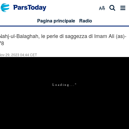
Pagina principale
Radio
Nahj-ul-Balaghah, le perle di saggezza di Imam Ali (as)-
78
Nov 29, 2023 04:44 CET