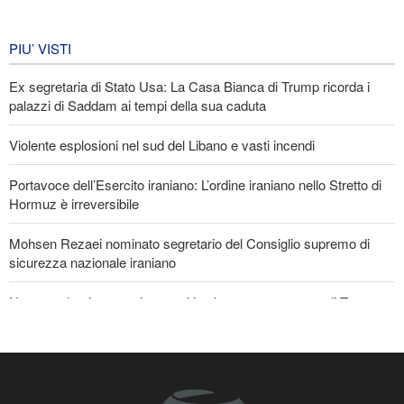
Iran in lutto per la celebrazione di
Arbain
PIU’ VISTI
6 giorni fa
Ex segretaria di Stato Usa: La Casa Bianca di Trump ricorda i
EVENTI
palazzi di Saddam ai tempi della sua caduta
Violente esplosioni nel sud del Libano e vasti incendi
Portavoce dell’Esercito iraniano: L’ordine iraniano nello Stretto di
Hormuz è irreversibile
Mohsen Rezaei nominato segretario del Consiglio supremo di
sicurezza nazionale iraniano
Nota conduttrice americana critica le promesse vuote di Trump
Ex Segretario alla Guerra di Trump: «L’Iran ha il sopravvento nella
guerra»
Il prezzo del petrolio torna a salire