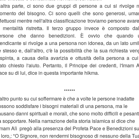
'altra parte, ci sono due gruppi di persone a cui si rivolge n
omento del bisogno. Ci sono quelli che sono generosi, uman
fettuosi mentre nell'altra classificazione troviamo persone avar
i mentalità ristretta. Il terzo gruppo invece è composto dal
ersone che danno benedizioni. È ovvio che quando 
endicante si rivolge a una persona non idonea, da un lato umil
 stesso e, dall'altro, c'è la possibilità che la sua richiesta ve
espinta, a causa della avarizia e ottusità della persona a cui
ato chiesto l'aiuto. Pertanto, il Principe dei credenti, l'Imam A
ce su di lui, dice in questa importante hikma.
******
altro punto su cui soffermare è che a volte le persone inadatte
ossono soddisfare i bisogni materiali di una persona, ma le
usano danni spirituali e morali, che sono molto difficili e pesant
 sopportare. Nella narrazione della storia islamica si dice che
'Imam Alì pregò alla presenza del Profeta Pace e Benedizioni s
i loro,: "O Signore, non rendermi bisognoso di nessuno della Tu