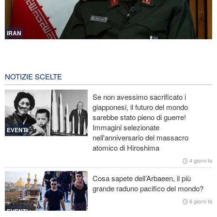
IRAN
Mohsen Rezaei nominato segretario del Consiglio supremo di
sicurezza nazionale iraniano
3 ore fa
NOTIZIE SCELTE
Nota conduttrice americana critica le promesse vuote di Trump
Se non avessimo sacrificato i
giapponesi, il futuro del mondo
Ex Segretario alla Guerra di Trump: «L’Iran ha il sopravvento nella
sarebbe stato pieno di guerre!
guerra»
Immagini selezionate
EVENTI
nell'anniversario del massacro
Il prezzo del petrolio torna a salire
atomico di Hiroshima
Stallo nei negoziati tra il governo libanese e il regime sionista
4 giorni fa
Cosa sapete dell’Arbaeen, il più
grande raduno pacifico del mondo?
6 giorni fa
EVENTI