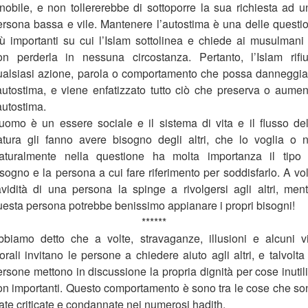
gnobile, e non tollererebbe di sottoporre la sua richiesta ad u
ersona bassa e vile. Mantenere l’autostima è una delle questio
iù importanti su cui l’Islam sottolinea e chiede ai musulmani 
on perderla in nessuna circostanza. Pertanto, l’Islam rifiu
ualsiasi azione, parola o comportamento che possa danneggia
’autostima, e viene enfatizzato tutto ciò che preserva o aumen
autostima.
'uomo è un essere sociale e il sistema di vita e il flusso del
atura gli fanno avere bisogno degli altri, che lo voglia o n
aturalmente nella questione ha molta importanza il tipo 
sogno e la persona a cui fare riferimento per soddisfarlo. A vol
'avidità di una persona la spinge a rivolgersi agli altri, ment
uesta persona potrebbe benissimo appianare i propri bisogni!
******
bbiamo detto che a volte, stravaganze, illusioni e alcuni vi
rali invitano le persone a chiedere aiuto agli altri, e talvolta
rsone mettono in discussione la propria dignità per cose inutili
on importanti. Questo comportamento è sono tra le cose che so
ate criticate e condannate nei numerosi hadith.