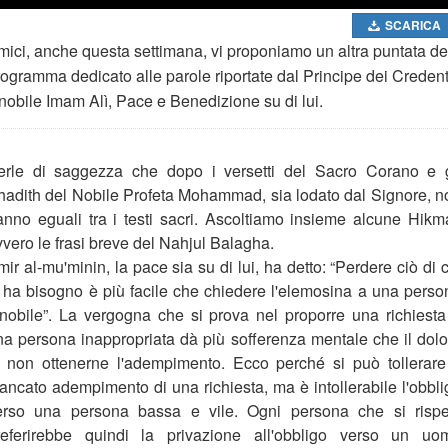
SCARICA
mici, anche questa settimana, vi proponiamo un altra puntata de
rogramma dedicato alle parole riportate dal Principe dei Credent
 nobile Imam Alì, Pace e Benedizione su di lui.
erle di saggezza che dopo i versetti del Sacro Corano e g
hadith del Nobile Profeta Mohammad, sia lodato dal Signore, n
anno eguali tra i testi sacri. Ascoltiamo insieme alcune Hikma
vvero le frasi breve del Nahjul Balagha.
ir al-mu'minin, la pace sia su di lui, ha detto: “Perdere ciò di 
i ha bisogno è più facile che chiedere l'elemosina a una perso
gnobile”. La vergogna che si prova nel proporre una richiesta
na persona inappropriata dà più sofferenza mentale che il dolo
i non ottenerne l'adempimento. Ecco perché si può tollerare 
ancato adempimento di una richiesta, ma è intollerabile l'obbli
erso una persona bassa e vile. Ogni persona che si rispet
referirebbe quindi la privazione all'obbligo verso un uo