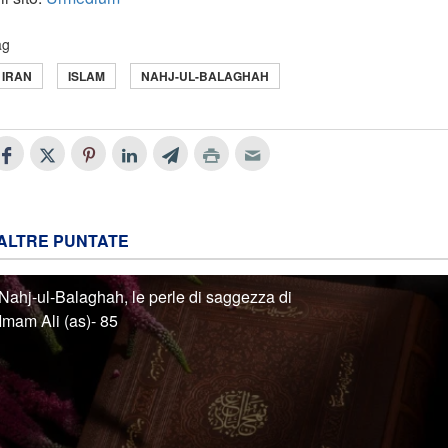
ag
IRAN
ISLAM
NAHJ-UL-BALAGHAH
ALTRE PUNTATE
Nahj-ul-Balaghah, le perle di saggezza di
Imam Ali (as)- 85