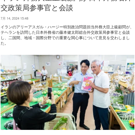
交政策局参事官と会談
7月 14, 2024 15:48
イランのアリーアスガル・ハージー特別政治問題担当外務大臣上級顧問が、
テヘランを訪問した日本外務省の藤本健太郎総合外交政策局参事官と会談
し、二国間、地域・国際分野での重要な関心事について意見を交わしまし
た。