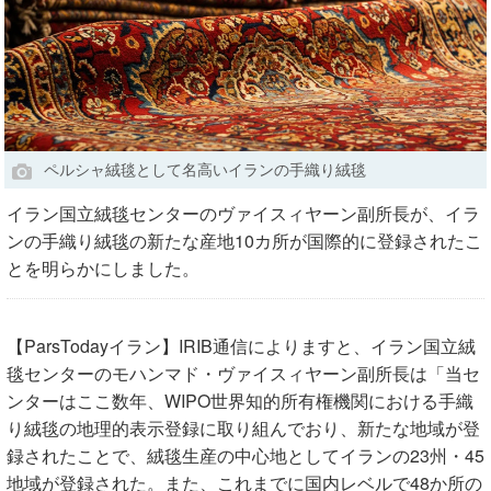
ペルシャ絨毯として名高いイランの手織り絨毯
イラン国立絨毯センターのヴァイスィヤーン副所長が、イラ
ンの手織り絨毯の新たな産地10カ所が国際的に登録されたこ
とを明らかにしました。
【ParsTodayイラン】IRIB通信によりますと、イラン国立絨
毯センターのモハンマド・ヴァイスィヤーン副所長は「当セ
ンターはここ数年、WIPO世界知的所有権機関における手織
り絨毯の地理的表示登録に取り組んでおり、新たな地域が登
録されたことで、絨毯生産の中心地としてイランの23州・45
地域が登録された。また、これまでに国内レベルで48か所の