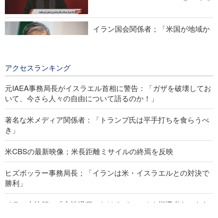
イラン国会関係者；「米国が地域か
ら追放される日はそう遠くない」
21 hours ago
アクセスランキング
元IAEA事務局長がイスラエル首相に警告：「ガザを破壊してお
いて、今さら人々の自由について語るのか！」
著名な米メディア関係者：「トランプ氏は平手打ちを食らうべ
き」
米CBSの最新映像；米長距離ミサイルの終焉を反映
ヒズボッラー事務局長；「イランは米・イスラエルとの対決で
勝利」
イラン大統領；「交渉過程におけるパレスチナ指導者らのあら
ゆる決定を支持」