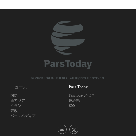
シーア派追悼行事の参加者が大行進、「おお、ホサインの復讐
を」のスローガンの下；イラン各都市に情愛と流血への渇望が
木霊す
イエメン無人機が、サウジ・ナジラン空港を攻撃
イエメン軍、サウジの石油タンカーを攻撃
サウジがイエメン首都を空爆
イラクでのシーア派追悼行事・アルバインに2200万人以上の巡
© 2026 PARS TODAY. All Rights Reserved.
礼者が参集
ニュース
Pars Today
国際
ParsTodayとは？
西アジア
連絡先
イラン
RSS
宗教
パースペディア