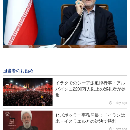
イラン大統領；「交渉過程におけるパレスチナ指導者らのあら
ゆる決定を支持」
20 hours ago
担当者のお勧め
中央アジア空手選手権で、イランが金8、銀3、銅8を獲得
イラクでのシーア派追悼行事・アル
バインに2200万人以上の巡礼者が参
イエメン軍、サウジの石油タンカーを攻撃
集
1 day ago
米CBSの最新映像；米長距離ミサイルの終焉を反映
ヒズボッラー事務局長；「イランは
イラン外務省報道官；「ホルモズ海峡を巡るイラン・オマーン
米・イスラエルとの対決で勝利」
協議の雰囲気は前向き」
1 day ago