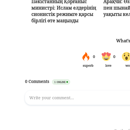
Пәкістанның Қорғаныс
Арақчи: Өзі
министрі: Ислам елдерінің
пен шынай
сионистік режимге қарсы
уақыты ке
бірлігі өте маңызды