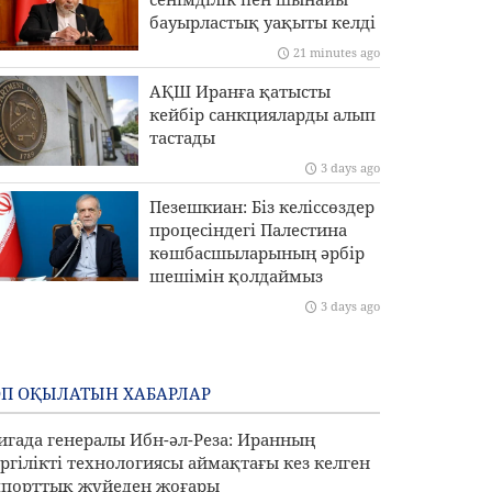
бауырластық уақыты келді
21 minutes ago
АҚШ Иранға қатысты
кейбір санкцияларды алып
тастады
3 days ago
Пезешкиан: Біз келіссөздер
процесіндегі Палестина
көшбасшыларының әрбір
шешімін қолдаймыз
3 days ago
П ОҚЫЛАТЫН ХАБАРЛАР
игада генералы Ибн-әл-Реза: Иранның
ргілікті технологиясы аймақтағы кез келген
порттық жүйеден жоғары