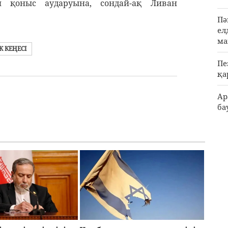
 қоныс аударуына, сондай-ақ Ливан
Пә
ел
ма
К КЕҢЕСІ
Пе
қа
Ар
ба