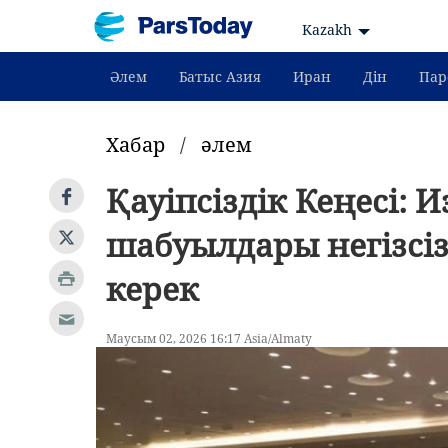
Kazakh
Әлем
Батыс Азия
Иран
Дін
Пар
Хабар
/
әлем
Қауіпсіздік Кеңесі: 
шабуылдары негізсіз
керек
Маусым 02, 2026 16:17 Asia/Almaty