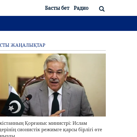
Басты бет
Радио
АСТЫ ЖАҢАЛЫҚТАР
кістанның Қорғаныс министрі: Ислам
дерінің сионистік режимге қарсы бірлігі өте
ңызды