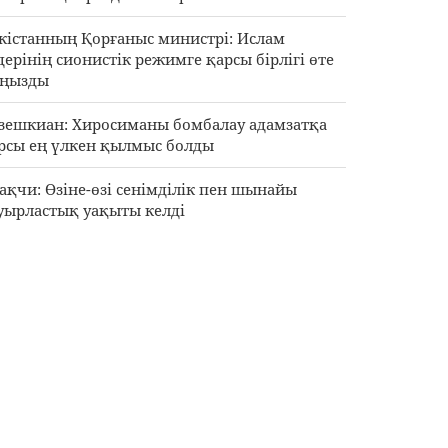
кістанның Қорғаныс министрі: Ислам
дерінің сионистік режимге қарсы бірлігі өте
ңызды
зешкиан: Хиросиманы бомбалау адамзатқа
рсы ең үлкен қылмыс болды
ақчи: Өзіне-өзі сенімділік пен шынайы
уырластық уақыты келді