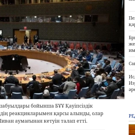
Пе
қа
Бр
же
им
Са
Ис
Из
әр
 шабуылдары бойынша БҰҰ Қауіпсіздік
рдің реакцияларымен қарсы алынды, олар
РЕ
ван аумағынан кетуін талап етті.