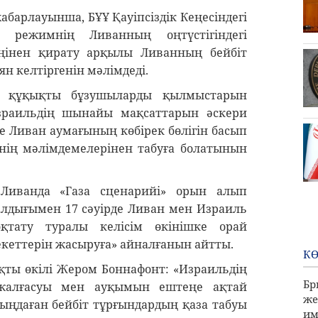
абарлауынша, БҰҰ Қауіпсіздік Кеңесіндегі
 режимнің Ливанның оңтүстігіндегі
ңінен қирату арқылы Ливанның бейбіт
н келтіргенін мәлімдеді.
қ құқықты бұзушыларды қылмыстарын
Израильдің шынайы мақсаттарын әскери
 Ливан аумағының көбірек бөлігін басып
нің мәлімдемелерінен табуға болатынын
лі Ливанда «Газа сценарийі» орын алып
лдығымен 17 сәуірде Ливан мен Израиль
қтату туралы келісім өкінішке орай
екеттерін жасыруға» айналғанын айтты.
КӨ
ақты өкілі Жером Боннафонт: «Израильдің
Бр
жалғасуы мен ауқымын ештеңе ақтай
же
мыңдаған бейбіт тұрғындардың қаза табуы
им