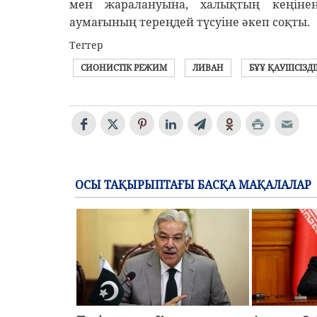
мен жаралануына, халықтың кеңінен
аумағының тереңдей түсуіне әкеп соқты.
Тегтер
СИОНИСТІК РЕЖИМ
ЛИВАН
БҰҰ ҚАУІПСІЗДІ
ОСЫ ТАҚЫРЫПТАҒЫ БАСҚА МАҚАЛАЛАР