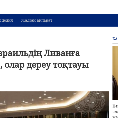
спедия
Жалған ақпарат
Б
Израильдің Ливанға
, олар дереу тоқтауы
Пә
ел
ма