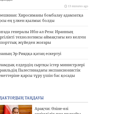
13 minutes ago
зешкиан: Хиросиманы бомбалау адамзатқа
рсы ең үлкен қылмыс болды
игада генералы Ибн-әл-Реза: Иранның
ргілікті технологиясы аймақтағы кез келген
порттық жүйеден жоғары
наның Эр-Риядқа қатаң ескертуі
ламдық елдердің сыртқы істер министрлері
раильдің Палестинадағы экспансионистік
екеттеріне қарсы тұру үшін бас қосады
ДАКТОРДЫҢ ТАҢДАУЫ
Арақчи: Өзіне-өзі
сенімділік пен шынайы