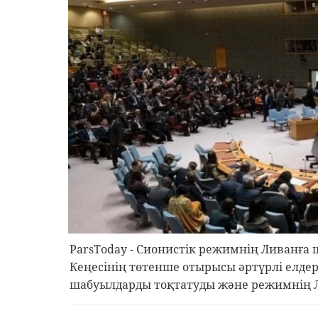
ParsToday - Сионистік режимнің Ливанға
Кеңесінің төтенше отырысы әртүрлі елде
шабуылдарды тоқтатуды және режимнің Ли