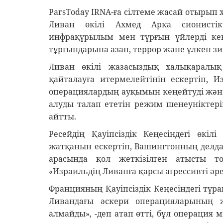
ParsToday IRNA-ға сілтеме жасай отырып х
Ливан өкілі Ахмед Арка сионистік
инфрақұрылым мен тұрғын үйлерді ке
тұрғындарына азап, террор және үлкен зия
Ливан өкілі жазасыздық халықаралы
қайталауға итермелейтінін ескертіп, 
операциялардың ауқымын кеңейтуді және
алуды талап ететін режим шенеуніктері
айтты.
Ресейдің Қауіпсіздік Кеңесіндегі өкі
жатқанын ескертіп, Вашингтонның делда
арасында қол жеткізілген атысты то
«Израильдің Ливанға қарсы агрессивті әр
Францияның Қауіпсіздік Кеңесіндегі тұр
Ливандағы әскери операцияларының 
алмайды», -деп атап өтті, бұл операция 