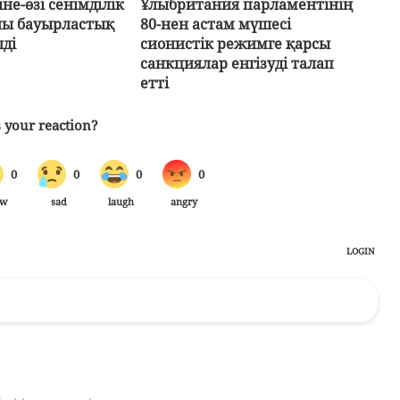
не-өзі сенімділік
Ұлыбритания парламентінің
ы бауырластық
80-нен астам мүшесі
лді
сионистік режимге қарсы
санкциялар енгізуді талап
етті